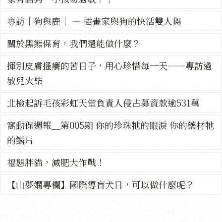
專訪｜狗與鹿｜ — 插畫家與狗的快活雙人舞
關於黑熊保育，我們還能做什麼？
揮別皮膚搔癢的苦日子，用心珍惜每一天——專訪過
敏兒火柴
北檢起訴毛孩彩虹天堂負責人侵占募資款逾531萬
窩動保週報＿第005期 你的珍珠牠的眼淚 你的藥材牠
的鱗片
福態胖貓，減肥大作戰！
【山夢嫻專欄】國際導盲犬日，可以做什麼呢？