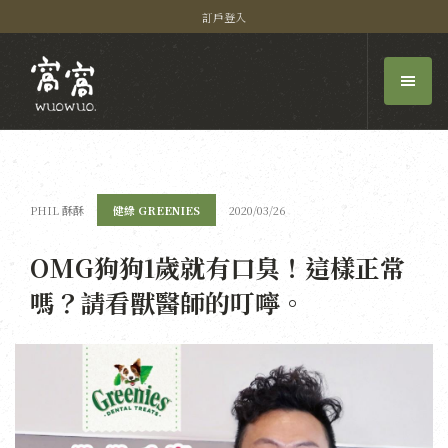
訂戶登入
PHIL 酥酥
健綠 GREENIES
2020/03/26
OMG狗狗1歲就有口臭！這樣正常
嗎？請看獸醫師的叮嚀。