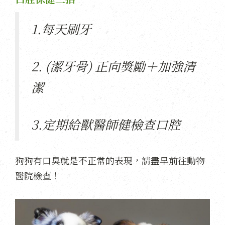
1.每天刷牙
2. (潔牙骨) 正向獎勵＋加強清
潔
3.定期給獸醫師健檢查口腔
狗狗有口臭就是不正常的表現，請盡早前往動物
醫院檢查！