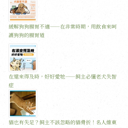
緩解狗狗腸胃不適——在非常時期，用飲食來呵
護狗狗的腸胃道
在還來得及時，好好愛牠——飼主必懂老犬失智
症
貓也有失足？飼主不該忽略的貓骨折！名人維東