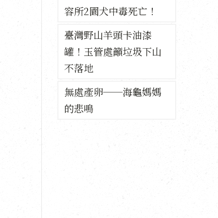
容所2園犬中毒死亡！
臺灣野山羊頭卡油漆
罐！玉管處籲垃圾下山
不落地
無處產卵──海龜媽媽
的悲鳴