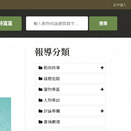
訂戶登入
搜
持窩窩
搜尋
尋
報導分類
動保時事
議題追蹤
寵物專區
人物專訪
評論專欄
書摘嚴選