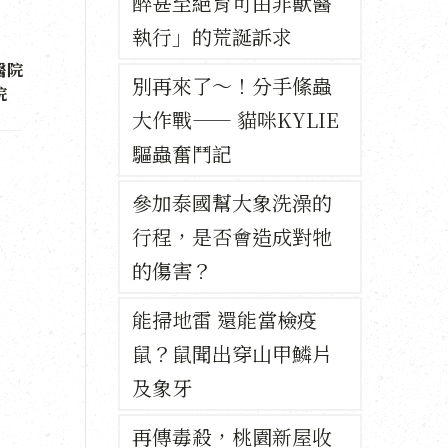
醉甚至絕育可由非獸醫
執行」的荒誕訴求
醫院
別再來了～！分手絛蟲
醫院
大作戰—— 貓咪KYLIE
驅蟲奮鬥記
參加泰國幫大象洗澡的
行程，是否會造成對牠
的傷害？
能掃地雷 還能當檢疫
鼠？鼠聞出穿山甲鱗片
及象牙
再傳毒殺，桃園新屋收