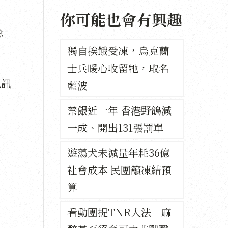
你可能也會有興趣
急
獨自挨餓受凍，烏克蘭
士兵暖心收留牠，取名
私訊
藍波
禁餵近一年 香港野鴿減
一成、開出131張罰單
遊蕩犬未減量年耗36億
社會成本 民團籲凍結預
算
看動團提TNR入法「麻