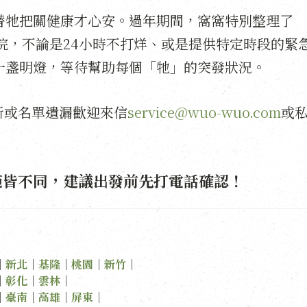
替牠把關健康才心安。過年期間，窩窩特別整理了
醫院，不論是24小時不打烊、或是提供特定時段的緊
一盞明燈，等待幫助每個「牠」的突發狀況。
訊更新或名單遺漏歡迎來信
service@wuo-wuo.com
或
範皆不同，建議出發前先打電話確認！
｜
新北
｜
基隆
｜
桃園
｜
新竹
｜
｜
彰化
｜
雲林
｜
｜
臺南
｜
高雄
｜
屏東
｜