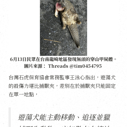
6月13日民眾在台南龍崎地區發現無頭的穿山甲屍體。
圖片來源： Threads @tim0454795
台灣石虎保育協會常務監事
王泳心指出，遊蕩犬
的殺傷力堪比捕獸夾，差別在於捕獸夾只能固定
在單一地點，
遊蕩犬能主動移動、追逐並獵