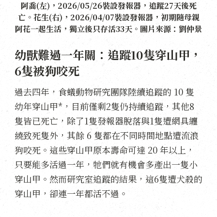
阿喬(左)，2026/05/26裝設發報器，追蹤27天後死
亡。花生(右)，2026/04/07裝設發報器，初期隨母親
阿花一起生活，獨立後只存活33天。圖片來源：劉仲景
幼獸難過一年關：追蹤10隻穿山甲，
6隻被狗咬死
過去四年，食蟻動物研究團隊陸續追蹤的 10 隻
幼年穿山甲*，目前僅剩2隻仍持續追蹤，其他8
隻皆已死亡，除了1隻發報器脫落與1隻遭網具纏
繞致死隻外，其餘 6 隻都在不同時間地點遭流浪
狗咬死。這些穿山甲原本壽命可達 20 年以上，
只要能多活過一年，牠們就有機會多產出一隻小
穿山甲。然而研究室追蹤的結果，這6隻遭犬殺的
穿山甲，卻連一年都活不過。