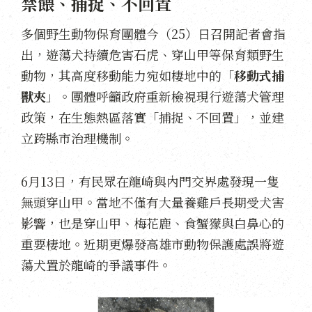
禁餵、捕捉、不回置
多個野生動物保育團體今（25）日召開記者會指
出，遊蕩犬持續危害石虎、穿山甲等保育類野生
動物，其高度移動能力宛如棲地中的「
移動式捕
獸夾
」。團體呼籲政府重新檢視現行遊蕩犬管理
政策，在生態熱區落實「捕捉、不回置」，並建
立跨縣市治理機制。
6月13日，有民眾在龍崎與內門交界處發現一隻
無頭穿山甲。當地不僅有大量養雞戶長期受犬害
影響，也是穿山甲、梅花鹿、食蟹獴與白鼻心的
重要棲地。近期更爆發高雄市動物保護處誤將遊
蕩犬置於龍崎的爭議事件。