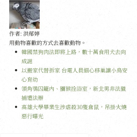
作者:
洪郁婷
用動物喜歡的方式去喜歡動物。
韓國禁狗肉法即將上路，數十萬食用犬去向
成謎
以搬家代替拆家 台電人員細心移巢讓小鳥安
心育幼
領角鴞囚籠內、獼猴拴浴室，新北男非法獵
捕遭法辦
高雄大學畢業生涉虐殺30隻倉鼠，吊掛火燒
惡行曝光