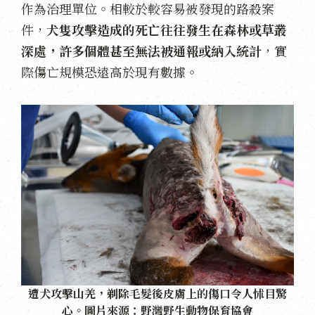
作為治理單位。相較於較容易被發現的路殺案
件，
犬隻攻擊造成的死亡往往發生在森林或草叢
深處，許多個體甚至無法被通報或納入統計
，實
際傷亡規模恐遠高於現有數據。
遭犬攻擊山羌，剃除毛髮後皮膚上的傷口令人怵目驚
心。圖片來源：野灣野生動物保育協會