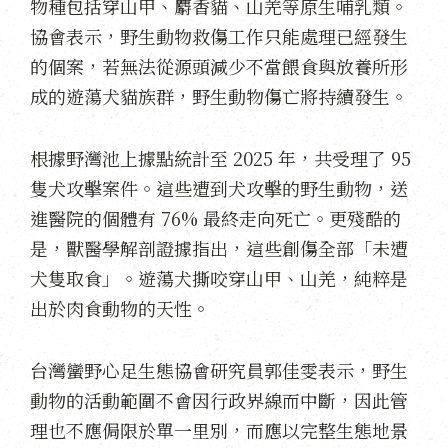
物種包括穿山甲、麝香貓、山羌等原生哺乳類。
協會表示，野生動物救傷工作只能處理已經發生
的個案，若無法從源頭減少不當餵食與放養所形
成的遊蕩犬貓族群，野生動物傷亡將持續發生。
根據野灣池上據點統計至 2025 年，共受理了 95
隻犬攻擊案件。這些遭到犬攻擊的野生動物，送
進醫院的個體有 76% 最終走向死亡。更殘酷的
是，獸醫學解剖證據指出，這些創傷全部「未遭
犬隻取食」。遊蕩犬撕咬穿山甲、山羌，純粹是
出於肉食動物的天性。
台灣蠻野心足生態協會研究員郭佳雯表示，野生
動物的活動範圍不會因行政界線而中斷，因此管
理也不應侷限於單一里別，而應以完整生態地景