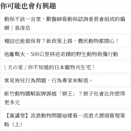
你可能也會有興趣
動保不該一言堂，獸醫師看動保諮詢委員會組成的偏
頗｜翁浚岳
種田也能做保育？新政策上路，農民動物都開心！
逃離戰火，500公里移送奇蹟的野生動物救傷行動
\ 犬の家 / 你不知道的日本寵物共生宅！
常見狗兒行為問題，行為專家來解惑。
新竹動物園解說牌誤植「猴王」？猴子社會比你想得
更多元
【窩講堂】流浪動物問題這樣看—流浪犬源頭管理策
略（上）