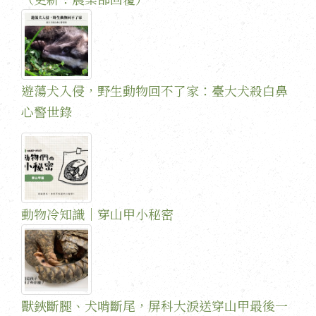
遊蕩犬入侵，野生動物回不了家：臺大犬殺白鼻
心警世錄
動物冷知識｜穿山甲小秘密
獸鋏斷腿、犬啃斷尾，屏科大淚送穿山甲最後一