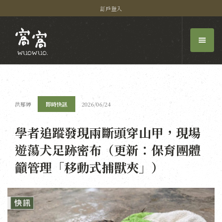
訂戶登入
洪郁婷
即時快訊
2026/06/24
學者追蹤發現兩斷頭穿山甲，現場
遊蕩犬足跡密布（更新：保育團體
籲管理「移動式捕獸夾」）