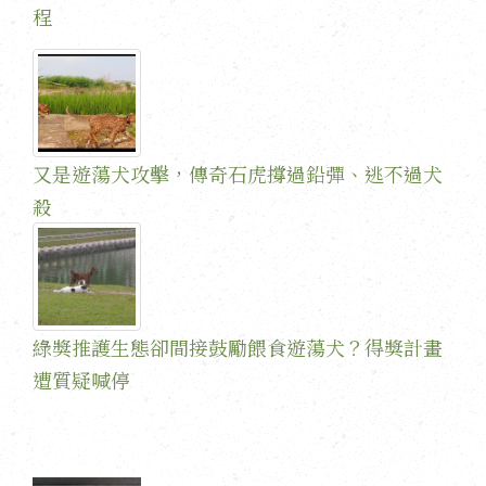
程
又是遊蕩犬攻擊，傳奇石虎撐過鉛彈、逃不過犬
殺
綠獎推護生態卻間接鼓勵餵食遊蕩犬？得獎計畫
遭質疑喊停