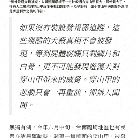
*劉仲景研究員補充，人類照顧環境不一定比較適合穿山甲長大，即使養大了，
待過人工環境的穿山甲反而更難回歸野外。及早野放，讓小穿山甲適應野外環境
是衡量利弊之後的作法。
如果沒有裝設發報器追蹤，這
些殘酷的犬殺真相不會被發
現，等到屍體腐爛只剩鱗片和
白骨，更不可能發現遊蕩犬對
穿山甲帶來的威脅。穿山甲的
悲劇只會一再重演，卻無人聞
問。
無獨有偶，今年六月中旬，台南龍崎地區也有民
眾在清晨運動時，發現一隻斷頭的穿山甲，被發