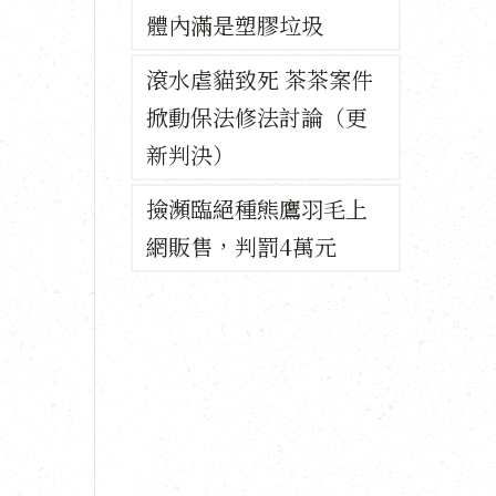
體內滿是塑膠垃圾
滾水虐貓致死 茶茶案件
掀動保法修法討論（更
新判決）
撿瀕臨絕種熊鷹羽毛上
網販售，判罰4萬元