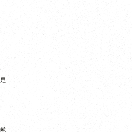
，
是
蟲