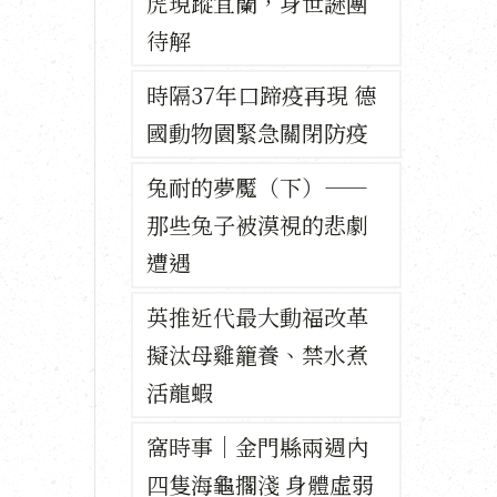
虎現蹤宜蘭，身世謎團
待解
時隔37年口蹄疫再現 德
國動物園緊急關閉防疫
兔耐的夢魘（下）——
那些兔子被漠視的悲劇
遭遇
英推近代最大動福改革
擬汰母雞籠養、禁水煮
活龍蝦
窩時事｜金門縣兩週內
四隻海龜擱淺 身體虛弱