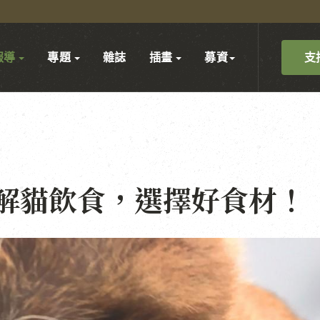
支
報導
專題
雜誌
插畫
募資
解貓飲食，選擇好食材！