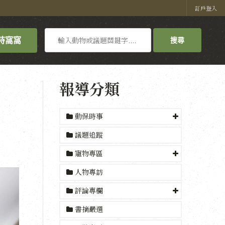
訂戶登入
搜
持窩窩
搜尋
尋
報導分類
動保時事
議題追蹤
寵物專區
人物專訪
評論專欄
書摘嚴選