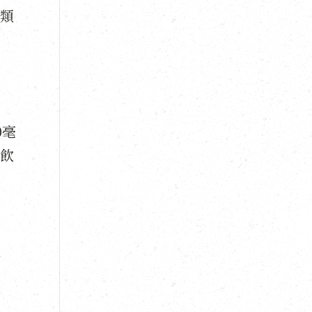
人類
0毫
化飲