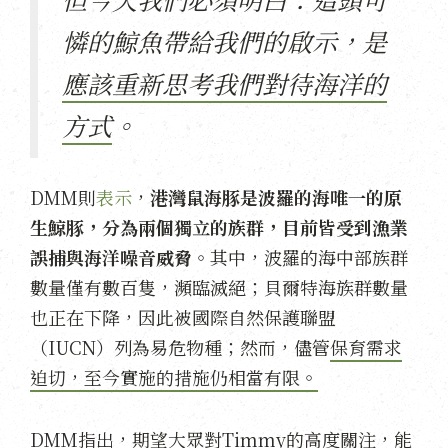
憐的鯨魚帶給我們的啟示，是
應該重新思考我們對待海洋的
方式
。
DMM則
表示
，
港灣鼠海豚是波羅的海唯一的原
生鯨豚，分為兩個獨立的族群，目前皆受到漁業
誤捕與海洋噪音威脅
。其中，波羅的海中部族群
數量僅有數百隻，瀕臨滅絕；貝爾特海族群數量
也正在下降，因此被國際自然保護聯盟
（IUCN）列為易危物種；然而，儘管
保育需求
迫切，至今實施的措施仍相當有限。
DMM指出，期望大眾對Timmy的高度關注，能