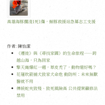
高雄海豚擱淺1死1傷，鯨豚救援站急募志工支援
作者:
陳怡潔
《遷徙》與《尋找家園》的生命旅程——跨
越山海，只為回家
擎天崗爆紅一週，草皮禿了，動物還好嗎？
花蓮吹箭捕犬致家犬命危 動防所：未來無獸
醫就不用
傳統蛇夾致殘、致死風險高 公共提案籲修法
禁用