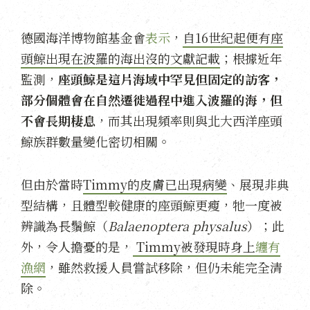
德國海洋博物館基金會
表示
，
自16世紀起便有座
頭鯨出現在波羅的海出沒的文獻記載
；根據近年
監測，
座頭鯨是這片海域中罕見但固定的訪客，
部分個體會在自然遷徙過程中進入波羅的海，但
不會長期棲息
，而其出現頻率則與北大西洋座頭
鯨族群數量變化密切相關。
但由於當時
Timmy的皮膚已出現病變
、展現非典
型結構，且體型較健康的座頭鯨更瘦，牠一度被
辨識為長鬚鯨（
Balaenoptera physalus
）；此
外，令人擔憂的是，
Timmy被發現時身上
纏有
漁網
，雖然救援人員嘗試移除，但仍未能完全清
除。