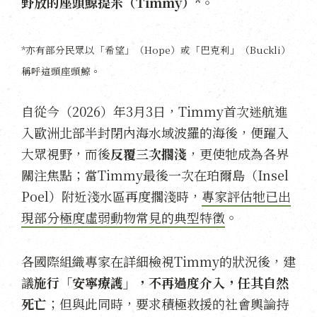
野放的座頭鯨提米（Timmy）*
。
*亦有部分民眾以「希望」（Hope）或「巴克利」（Buckli）
稱呼這頭座頭鯨。
自從今（2026）年3月3日，Timmy首次迷航進
入歐洲北部半封閉內海水域波羅的海後，便躍入
大眾視野，而後
反覆三次擱淺
，更使牠成為各界
關注焦點；當Timmy最後一次在珀爾島（Insel
Poel）附近淺水區再度擱淺時，
專家評估牠已出
現部分極度虛弱動物常見的典型特徵
。
各國際組織專家在詳細檢視Timmy的狀況後，建
議
施行「安寧療護」，不再過度介入，任其自然
死亡
；但與此同時，要求積極救援的社會輿論持