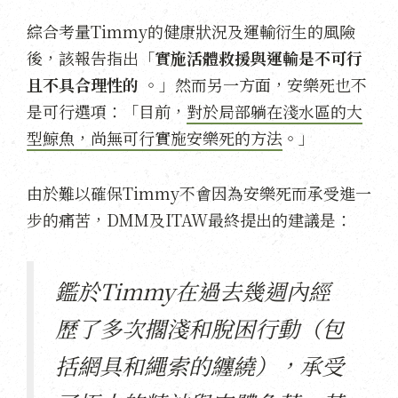
綜合考量Timmy的健康狀況及運輸衍生的風險
後，該報告指出「
實施活體救援與運輸是不可行
且不具合理性的
。」然而另一方面，安樂死也不
是可行選項：「目前，
對於局部躺在淺水區的大
型鯨魚，尚無可行實施安樂死的方法
。」
由於難以確保Timmy不會因為安樂死而承受進一
步的痛苦，DMM及ITAW最終提出的建議是：
鑑於Timmy在過去幾週內經
歷了多次擱淺和脫困行動（包
括網具和繩索的纏繞），承受