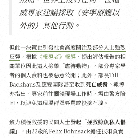
威專家建議採取（安寧療護以
外的）其他行動。
但此一
決策也引發社會高度關注及部分人士強烈
反彈
，根據
《報導者》報導
，提出評估報告的相
關單位因此遭人檢舉「虐待動物」，部分專家學
者的個人資料也被惡意公開；此外，部長Till
Backhaus及應變團隊甚至收到
死亡威脅
。報導
亦指出，專家前往擱淺現場工作時，需由警方陪
同，以避免遭現場群眾辱罵或投擲石塊。
致力積極救援的民間人士發起「
拯救鯨魚私人倡
議
」，由22歲的Felix Bohnsack擔任技術負責