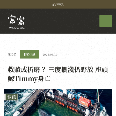
訂戶登入
陳怡潔
即時快訊
2026/05/19
救贖或折磨？ 三度擱淺仍野放 座頭
鯨Timmy身亡