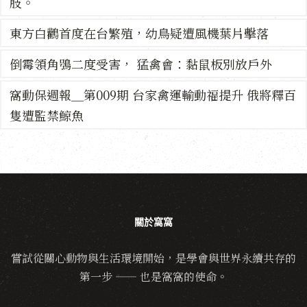
肢。
東方白鸛首度在台繁殖，幼鳥疑遭風機葉片擊落
倒霉領角鴞二度受害， 猛禽會：黏鼠板別放戶外
窩動保週報＿第009期 台家禽運輸動福提升 俄將釋百
隻遭監禁鯨魚
關於窩窩
嘗試從關心動物與生活環境開始，是學會與世界永續共存的
第一步 —— 也是窩窩的使命。