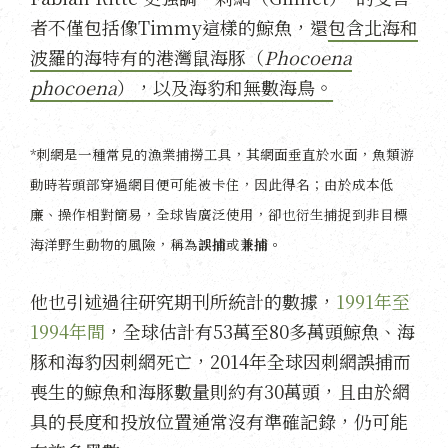
者不僅包括像Timmy這樣的鯨魚，還
包含北海和
波羅的海特有的港灣鼠海豚（
Phocoena
phocoena
），以及海豹和無數海鳥。
*刺網是一種常見的漁業捕撈工具，其網面垂直於水面，魚類游
動時若頭部穿過網目便可能被卡住，因此得名；由於成本低
廉、操作相對簡易，全球皆廣泛使用，卻也衍生捕捉到非目標
海洋野生動物的風險，稱為
誤捕
或
兼捕
。
他也引述過往研究期刊所統計的數據，
1991年至
1994年間
，全球估計有53萬至80多萬頭鯨魚、海
豚和海豹因刺網死亡，2014年全球因刺網誤捕而
喪生的鯨魚和海豚數量則約有30萬頭，且由於網
具的長度和投放位置通常沒有準確記錄，仍可能