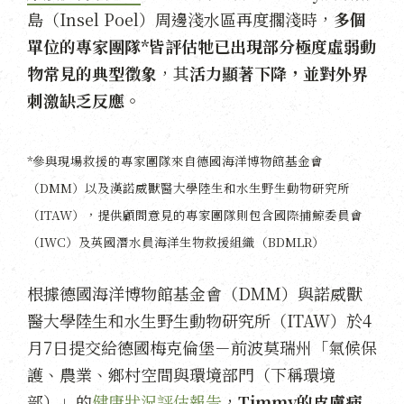
島（Insel Poel）周邊淺水區再度擱淺時，
多個
單位的專家團隊*皆評估牠已出現部分極度虛弱動
物常見的典型徵象
，其
活力顯著下降，並對外界
刺激缺乏反應。
*參與現場救援的專家團隊來自德國海洋博物館基金會
（DMM）以及漢諾威獸醫大學陸生和水生野生動物研究所
（ITAW），提供顧問意見的專家團隊則包含國際捕鯨委員會
（IWC）及英國潛水員海洋生物救援組織（BDMLR）
根據德國海洋博物館基金會（DMM）與諾威獸
醫大學陸生和水生野生動物研究所（ITAW）於4
月7日提交給德國梅克倫堡－前波莫瑞州「氣候保
護、農業、鄉村空間與環境部門（下稱環境
部）」的
健康狀況評估報告
，
Timmy的皮膚病