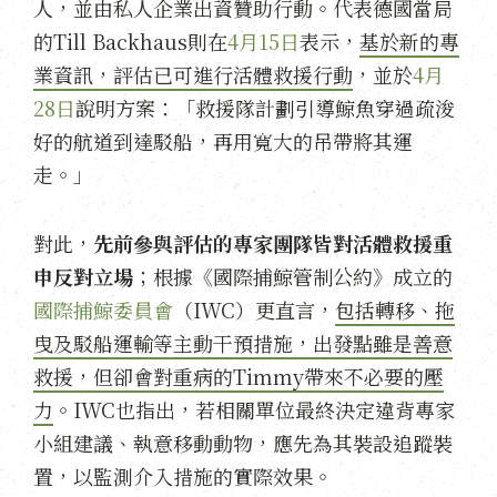
人，並由私人企業出資贊助行動。代表德國當局
的Till Backhaus則在
4月15日
表示，
基於新的專
業資訊，評估已可進行活體救援行動
，並於
4月
28日
說明方案：「救援隊計劃引導鯨魚穿過疏浚
好的航道到達駁船，再用寬大的吊帶將其運
走。」
對此，
先前參與評估的專家團隊皆對活體救援重
申反對立場
；根據《國際捕鯨管制公約》成立的
國際捕鯨委員會
（IWC）更直言，
包括轉移、拖
曳及駁船運輸等主動干預措施，出發點雖是善意
救援，但卻會對重病的Timmy帶來不必要的壓
力
。IWC也指出，若相關單位最終決定違背專家
小組建議、執意移動動物，應先為其裝設追蹤裝
置，以監測介入措施的實際效果。