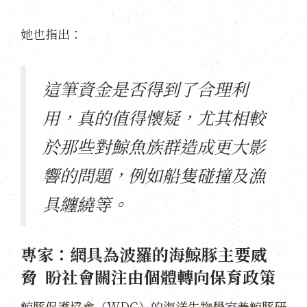
她也指出：
這筆資金是否得到了合理利
用，真的值得懷疑，尤其相較
於那些對鯨魚族群造成更大影
響的問題，例如船隻碰撞及漁
具纏繞等。
專家：網具為波羅的海鯨豚主要威
脅 盼社會關注由個體轉向保育政策
鯨豚保護協會（WDC）的海洋生物學家兼鯨豚研