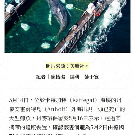
圖片來源：美聯社。
記者｜陳怡潔 編輯｜蘇于寬
5月14日，位於卡特加特（Kattegat）海峽的丹
麥安霍爾特島（Anholt）外海出現一頭已死亡的
大型鯨魚，丹麥環保署於5月16日表示，透過其
攜帶的追蹤裝置，
確認該隻個體為5月2日由德國