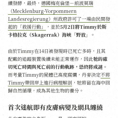
續發酵，最終，
德國梅克倫堡－前波莫瑞
（Mecklenburg-Vorpommern
Landesregierung）州政府許可了一場由民間發
起的「救援行動」
，並於
5月2日將Timmy於斯
卡格拉克（Skagerrak）海峽「野放」
。
由於Timmy在14日被發現時已死亡多時，且其
配戴的追蹤裝置後續未能正常運作，因此
牠的確
切死亡時間與死亡前的行動軌跡，恐終將成謎
。
而考量Timmy的屍體已高度腐爛，丹麥決定
不將
Timmy帶回岸上進行病理解剖
，牠將留在海中回
歸自然循環，成為其他生物的養分。
首次迷航即有皮膚病變及網具纏繞