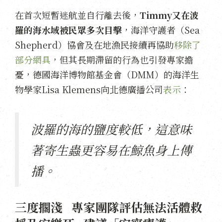
在首次短暫迷航並自行離去後，
Timmy又在波
羅的海水域被民眾多次目擊
，海洋守護者（Sea
Shepherd）協會及在地漁民接續再協助
移除了
部分網具
，但其長期滯留的行為也引發專家擔
憂，德國海洋博物館基金會（DMM）的海洋生
物學家Lisa Klemens向北德廣播公司
表示
：
波羅的海的鹽度較低，這意味
著寄生蟲更容易在鯨魚身上傳
播。
三度擱淺 專家團隊評估無法活體救