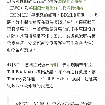
這份關鍵的評估報告也獲得
國際捕鯨委員會
（IWC）及
英國潛水員海洋生物救援組織
（BDMLR）等組織的認可，BDMLR更進一步提
醒，
許多擱淺鯨豚在發生擱淺事件前，健康狀況
已長期惡化，而若導致健康惡化的根本原因沒有
排除，其預後通常不佳
；因此，為避免鯨豚持續
承受痛苦，安樂死或安寧療護皆可作為替代性的
動物福利選項。
4月8日，德國當局發布
聲明
，表示
環境部部長
Till Backhaus做出決議，將不再進行救援，讓
Timmy安詳離世
。Till Backhaus強調，這是其
從政以來最艱難的決定之一：
然而，世界上沒有任何一位權