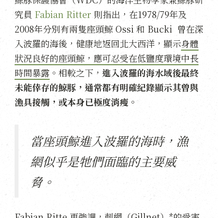
究員
Fabian Ritter
則指出，在1978/79年及
2008年分別有兩隻座頭鯨 Ossi 和 Bucki 曾在深
入波羅的海後，健康地返回北大西洋，顯示
身體
狀況良好的座頭鯨，應可忍受在低鹽度環境中長
時間暴露
。相較之下，
進入波羅的海水域後最終
未能倖存的鯨豚，通常都有明確紀錄顯示其曾與
漁具接觸，或本身已極度消瘦。
當座頭鯨進入波羅的海時，漁
網似乎是牠們面臨的主要威
脅。
Fabian Ritte 更強調，刺網（Gillnet）*的受害