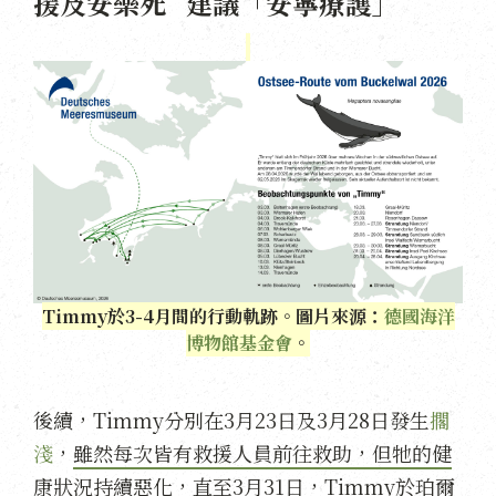
援及安樂死 建議「安寧療護」
Timmy於3-4月間的行動軌跡。圖片來源：
德國海洋
博物館基金會
。
後續，Timmy分別在3月23日及3月28日發生
擱
淺
，
雖然每次皆有救援人員前往救助，但牠的健
康狀況持續惡化
，直至3月31日，Timmy於珀爾