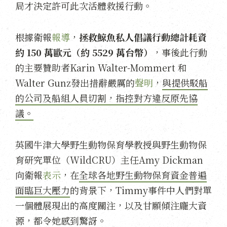
局才決定許可此次活體救援行動。
根據衛報
報導
，
拯救鯨魚私人倡議行動總計耗資
約 150 萬歐元（約 5529 萬台幣）
，事後此行動
的主要贊助者Karin Walter-Mommert 和
Walter Gunz發出措辭嚴厲的
聲明
，
與提供駁船
的公司及船組人員切割，指控對方違反原先協
議。
英國牛津大學野生動物保育學教授與野生動物保
育研究單位（WildCRU）主任Amy Dickman
向衛報
表示
，在
全球各地野生動物保育資金普遍
面臨巨大壓力
的背景下，Timmy事件中人們對單
一個體展現出的高度關注，以及甘願傾注龐大資
源，都令她感到驚訝。