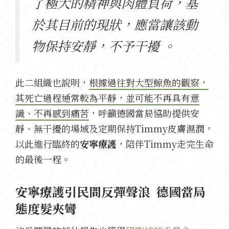
了極大的精神與肉體負荷，基
於其目前的現狀，應當讓該動
物保持安靜，不予干擾 。
此二組織也說明，
根據過往對大型鯨魚的觀察，
其死亡過程通常較為平靜，並可能不再具有意
識、不再感到痛苦
，呼籲德國當局協助提供安
靜、無干擾的場域及定期保持Timmy皮膚濕潤，
以此進行臨終的
安寧療護
，陪伴Timmy走完生命
的最後一程。
安寧療護引民間反彈聲浪 德國當局
態度髮夾彎