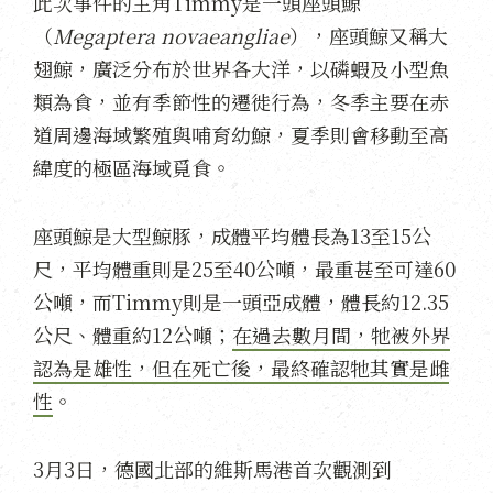
此次事件的主角Timmy是一頭座頭鯨
（
Megaptera novaeangliae
），座頭鯨又稱大
翅鯨，廣泛分布於世界各大洋，以磷蝦及小型魚
類為食，並有季節性的遷徙行為，冬季主要在赤
道周邊海域繁殖與哺育幼鯨，夏季則會移動至高
緯度的極區海域覓食。
座頭鯨是大型鯨豚，成體平均體長為13至15公
尺，平均體重則是25至40公噸，最重甚至可達60
公噸，而Timmy則是一頭亞成體，體長約12.35
公尺、體重約12公噸；
在過去數月間，牠被外界
認為是雄性，但在死亡後，最終確認牠其實是雌
性
。
3月3日，德國北部的維斯馬港首次觀測到