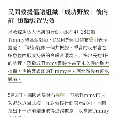
民間救援倡議組織「成功野放」後內
訌 追蹤裝置失效
拯救鯨魚私人倡議的行動小組在4月28日將
Timmy轉運至駁船，DMM於同日發布
聲明
表示
擔憂：「駁船就像一個共振腔，聲音的反射會在
鯨魚體內形成持續的高噪音環境。」指出長達4日
的航程，
恐造成Timmy暫時性甚至永久性的聽力
損傷，也擔憂虛弱的Timmy進入深水區後有溺水
風險。
5月2日，德國當局發布
聲明
，表示Timmy已成
功野放返回北海，除對救援行動表示認可，同時
指出下一步須儘速取得追蹤數據，以掌握Timmy