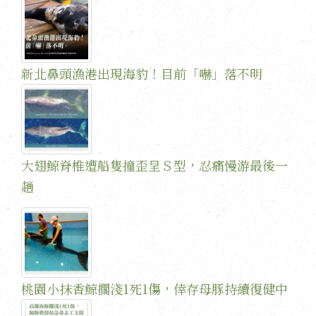
新北鼻頭漁港出現海豹！目前「嚇」落不明
大翅鯨脊椎遭船隻撞歪呈Ｓ型，忍痛慢游最後一
趟
桃園小抹香鯨擱淺1死1傷，倖存母豚持續復健中