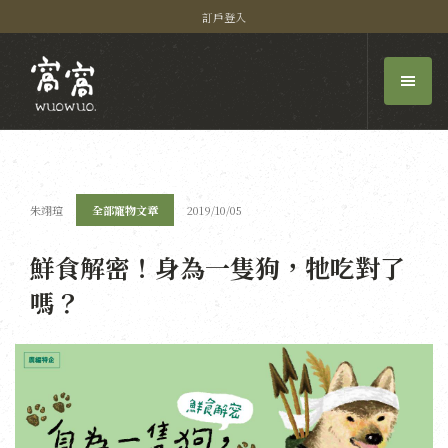
訂戶登入
朱翊瑄
全部寵物文章
2019/10/05
鮮食解密！身為一隻狗，牠吃對了
嗎？