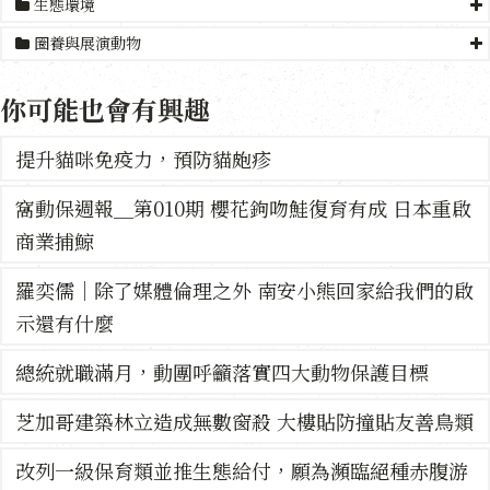
生態環境
圈養與展演動物
你可能也會有興趣
提升貓咪免疫力，預防貓皰疹
窩動保週報＿第010期 櫻花鉤吻鮭復育有成 日本重啟
商業捕鯨
羅奕儒｜除了媒體倫理之外 南安小熊回家給我們的啟
示還有什麼
總統就職滿月，動團呼籲落實四大動物保護目標
芝加哥建築林立造成無數窗殺 大樓貼防撞貼友善鳥類
改列一級保育類並推生態給付，願為瀕臨絕種赤腹游