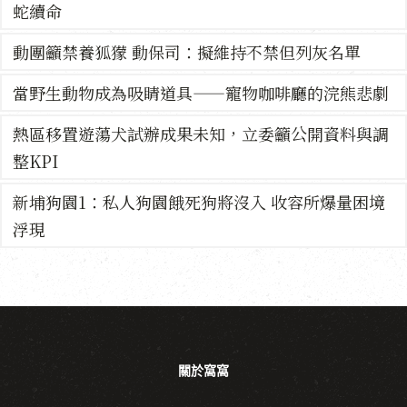
蛇續命
動團籲禁養狐獴 動保司：擬維持不禁但列灰名單
當野生動物成為吸睛道具——寵物咖啡廳的浣熊悲劇
熱區移置遊蕩犬試辦成果未知，立委籲公開資料與調
整KPI
新埔狗園1：私人狗園餓死狗將沒入 收容所爆量困境
浮現
關於窩窩