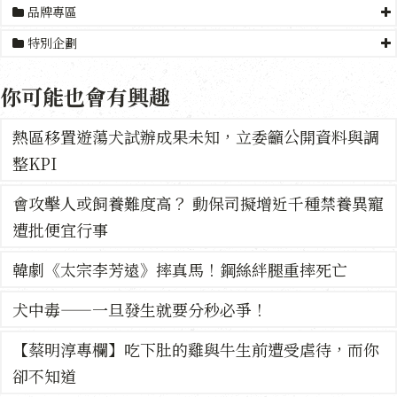
品牌專區
特別企劃
你可能也會有興趣
熱區移置遊蕩犬試辦成果未知，立委籲公開資料與調
整KPI
會攻擊人或飼養難度高？ 動保司擬增近千種禁養異寵
遭批便宜行事
韓劇《太宗李芳遠》摔真馬！鋼絲絆腿重摔死亡
犬中毒——一旦發生就要分秒必爭！
【蔡明淳專欄】吃下肚的雞與牛生前遭受虐待，而你
卻不知道