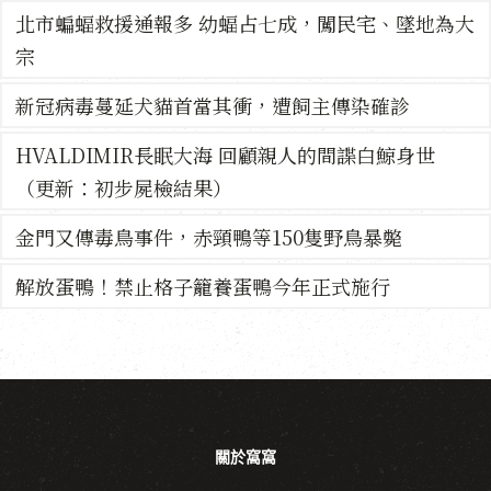
北市蝙蝠救援通報多 幼蝠占七成，闖民宅、墜地為大
宗
新冠病毒蔓延犬貓首當其衝，遭飼主傳染確診
HVALDIMIR長眠大海 回顧親人的間諜白鯨身世
（更新：初步屍檢結果）
金門又傳毒鳥事件，赤頸鴨等150隻野鳥暴斃
解放蛋鴨！禁止格子籠養蛋鴨今年正式施行
關於窩窩