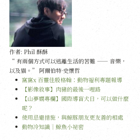
作者:
Phil 酥酥
“ 有兩個方式可以逃離生活的苦難 —— 音樂，
以及貓。” 阿爾伯特·史懷哲
窩窩x 百靈佳殷格翰：動物福利專題報導
【影像敘事】肉豬的最後一哩路
【山夢嫻專欄】國際導盲犬日，可以做什麼
呢？
使用忌避措施，與鯨豚朋友更友善的相處
動物冷知識｜鯨魚小祕密