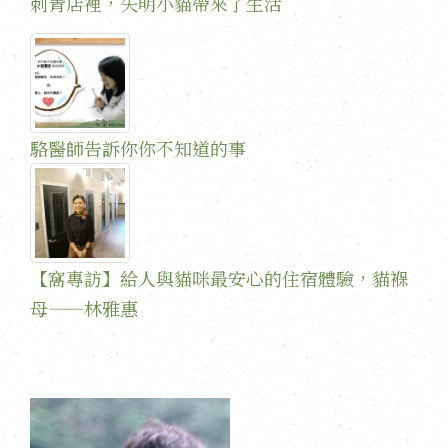
刺青店裡，失明小貓帶來了生活
駱醫師告訴你你不知道的事
【窩專訪】給人與貓咪最安心的住宿體驗，貓褓
母——林雅惠