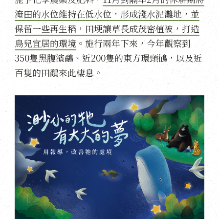
淹田的水位維持在低水位，形成淺水泥灘地，並
保留一些再生稻，田埂讓草長成茂密植被，打造
鳥兒宜居的環境
。施行兩年下來，今年觀察到
350隻黑腹濱鷸、近200隻的東方環頸鴴，以及近
百隻的田鷸來此棲息。