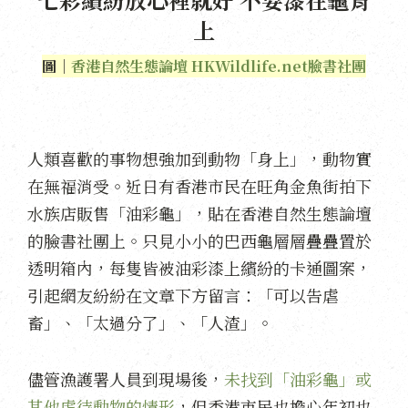
上
圖｜
香港自然生態論壇 HKWildlife.net臉書社團
人類喜歡的事物想強加到動物「身上」，動物實
在無福消受。近日有香港市民在旺角金魚街拍下
水族店販售「油彩龜」，貼在香港自然生態論壇
的臉書社團上。只見小小的巴西龜層層疊疊置於
透明箱內，每隻皆被油彩漆上繽紛的卡通圖案，
引起網友紛紛在文章下方留言：「可以告虐
畜」、「太過分了」、「人渣」。
儘管漁護署人員到現場後，
未找到「油彩龜」或
其他虐待動物的情形
，但香港市民也擔心年初也