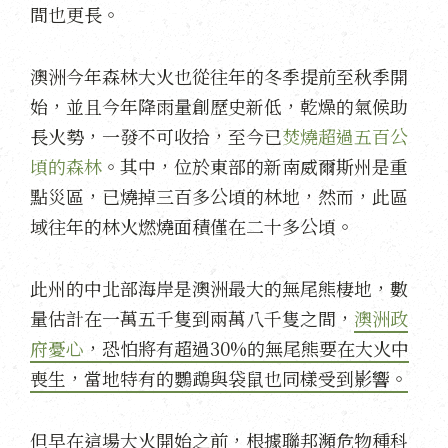
間也更長。
澳洲今年森林大火也從往年的冬季提前至秋季開
始，並且今年降雨量創歷史新低，乾燥的氣候助
長火勢，一發不可收拾，至今已
焚燒超過五百公
頃的森林
。其中，位於東部的新南威爾斯州是重
點災區，已燒掉三百多公頃的林地，然而，此區
域往年的林火燃燒面積僅在二十多公頃。
此州的中北部海岸是澳洲最大的無尾熊棲地，數
量估計在一萬五千隻到兩萬八千隻之間，
澳洲政
府憂心
，恐怕將有超過30%的無尾熊要在大火中
喪生，當地特有的鸚鵡與袋鼠也同樣受到影響。
但早在這場大火開始之前，根據聯邦瀕危物種科