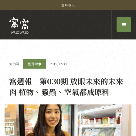
訂戶登入
何怡君
動保時事
2019/12/30
窩週報＿第030期 放眼未來的未來
肉 植物、蟲蟲、空氣都成原料