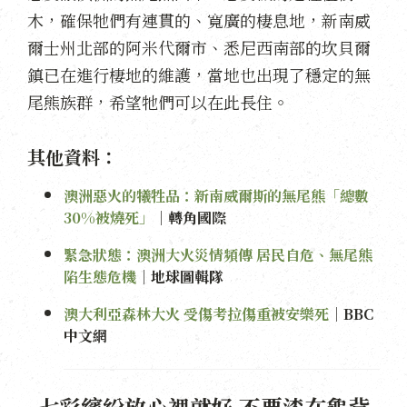
木，確保牠們有連貫的、寬廣的棲息地，新南威
爾士州北部的阿米代爾市、悉尼西南部的坎貝爾
鎮已在進行棲地的維護，當地也出現了穩定的無
尾熊族群，希望牠們可以在此長住。
其他資料：
澳洲惡火的犧牲品：新南威爾斯的無尾熊「總數
30%被燒死」
｜轉角國際
緊急狀態：澳洲大火災情頻傳 居民自危、無尾熊
陷生態危機
｜地球圖輯隊
澳大利亞森林大火 受傷考拉傷重被安樂死
｜BBC
中文網
七彩繽紛放心裡就好 不要漆在龜背