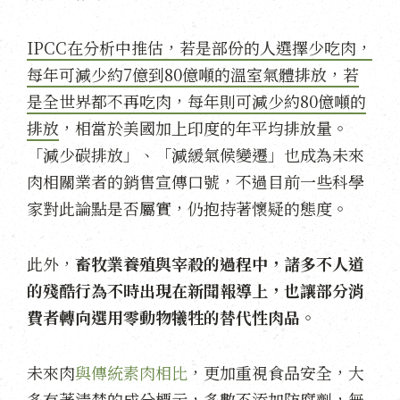
IPCC在分析中推估，若是部份的人選擇少吃肉，
每年可減少約7億到80億噸的溫室氣體排放，若
是全世界都不再吃肉，每年則可減少約80億噸的
排放
，相當於美國加上印度的年平均排放量。
「減少碳排放」、「減緩氣候變遷」也成為未來
肉相關業者的銷售宣傳口號，不過目前一些科學
家對此論點是否屬實，仍抱持著懷疑的態度。
此外，
畜牧業養殖與宰殺的過程中，諸多不人道
的殘酷行為不時出現在新聞報導上，也讓部分消
費者轉向選用零動物犧牲的替代性肉品
。
未來肉
與傳統素肉相比
，更加重視食品安全，大
多有著清楚的成分標示，多數不添加防腐劑，無