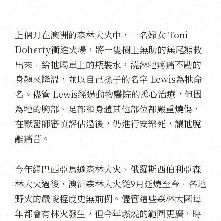
上個月在澳洲的森林大火中，一名婦女 Toni
Doherty衝進火場，將一隻樹上無助的無尾熊救
出來，給牠喝車上的瓶裝水，澆淋牠疼痛不勘的
身軀來降溫，並以自己孫子的名字 Lewis為牠命
名。儘管 Lewis經過動物醫院的悉心治療，但因
為牠的胸部、足部和身體其他部位都嚴重燒傷，
在獸醫師審慎評估過後，仍進行安樂死，讓牠脫
離痛苦。
今年繼巴西亞馬遜森林大火、俄羅斯西伯利亞森
林大火過後，澳洲森林大火從9月延燒至今，各地
野火的嚴峻程度史無前例。儘管這些森林大國每
年都會有林火發生，但今年燃燒的範圍更廣，時