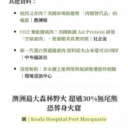
其他資料：
似肉又非肉？美國市場新趨勢 「肉類替代品」的
崛起
｜農傳媒
CO2 竟能做成肉！美國新創 Air Protein 研發
「空氣素肉」，營養媲美真實肉類
｜社企流
新一代蛋白質超越素肉 原料從火山來還可3D列印
｜中央通訊社
深度解析：非永續土地利用與氣候變遷密切相關
｜環境資訊中心
澳洲最大森林野火 超過30%無尾熊
恐葬身火窟
圖｜
Koala Hospital Port Macquarie