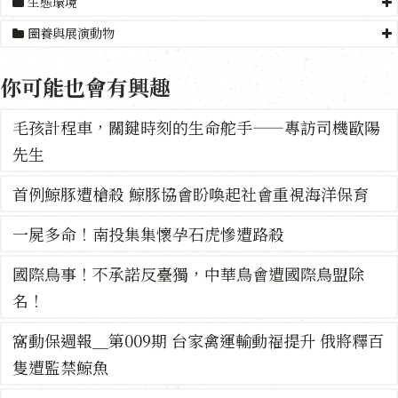
生態環境
圈養與展演動物
你可能也會有興趣
毛孩計程車，關鍵時刻的生命舵手——專訪司機歐陽
先生
首例鯨豚遭槍殺 鯨豚協會盼喚起社會重視海洋保育
一屍多命！南投集集懷孕石虎慘遭路殺
國際鳥事！不承諾反臺獨，中華鳥會遭國際鳥盟除
名！
窩動保週報＿第009期 台家禽運輸動福提升 俄將釋百
隻遭監禁鯨魚