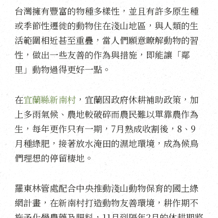
台灣擁有豐富的物種多樣性，並且有許多原生種
或季節性遷徙的動物住在淺山地區，與人類的生
活範圍相近甚至重疊，當人們願意瞭解動物的習
性，做出一些友善的作為與措施，即能讓「鄰
里」動物過得更好一點。
在
宜蘭縣新南村
，宜蘭因政府休耕補助政策，加
上多雨氣候、農地較破碎而農民難以單靠農作為
生，每年更作只有一期，7月熟成收割後，8、9
月種綠肥，接著放水淹田的濕地環境，成為候鳥
們理想的停留棲地。
羅東林管處配合中央推動淺山動物保育的國土綠
網計畫，在新南村打造動物友善環境，耕作期不
施予化學農藥及肥料，
11月到隔年2月的休耕期將