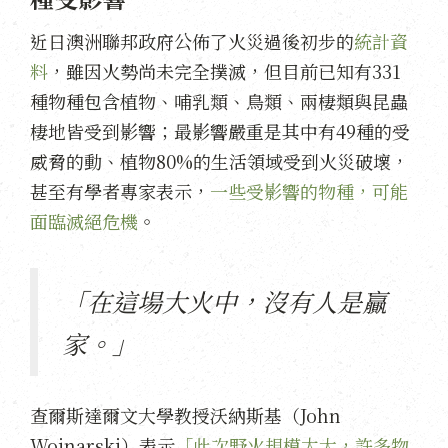
近日澳洲聯邦政府公佈了火災過後初步的
統計資
料
，雖因火勢尚未完全撲滅，但目前已知有331
種物種包含植物、哺乳類、鳥類、兩棲類與昆蟲
棲地皆受到影響；最影響嚴重是其中有49種的受
威脅的動、植物80%的生活領域受到火災破壞，
甚至有學者專家表示，
一些受影響的物種，可能
面臨滅絕危機
。
「在這場大火中，沒有人是贏
家。」
查爾斯達爾文大學教授沃納斯基（John
Woinarski）表示
「此次野火規模太大，許多物