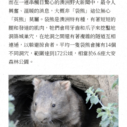
而在一連串觸目驚心的澳洲野火新聞中，最令人
興奮、溫暖的消息，大概非「袋熊」這位無心
「英熊」莫屬。袋熊是澳洲特有種，有著短短的
腿和發達的肌肉，牠們會用牙齒和爪子來挖鑿地
洞築城巢穴，在地洞之間還有著複雜的隧道互相
連通，以躲避掠食者。平均一隻袋熊會擁有14個
不同洞穴，範圍達到172公頃，相當於6.6座大安
森林公園。