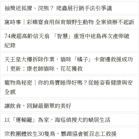
抽獎送狐獴、浣熊？ 爬蟲展行銷手法引爭議
窩時事｜彩蝶宴食用保育類野生動物 全案偵辦不起訴
74歲超高齡信天翁 「智慧」重返中途島再次產卵破
紀錄
天王星大樓拆除作業，貓咪「橘子」卡窗邊救援成功
｜更新：康老師貓咪、花花獲救
寵物鳥秘密｜你的鳥寶睡得好嗎？從睡姿看健康與安
全感
讓飲食，回歸最簡單的美好
以「運輸籠」為家，海巡偵搜犬的蝸居生活
宗教團體放生30隻鳥，鸚鵡協會號召志工救援