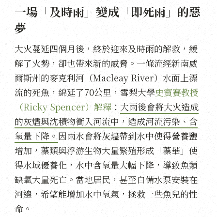
一場「及時雨」變成「即死雨」的惡
夢
大火蔓延四個月後，終於迎來及時雨的解救，緩
解了火勢，卻也帶來新的威脅。一條流經新南威
爾斯州的麥克利河（Macleay River）水面上漂
流的死魚，綿延了70公里，雪梨大學
史賓賽教授
（Ricky Spencer）解釋
：
大雨後會將大火造成
的灰燼與沈積物衝入河流中，造成河流污染、含
氧量下降。
因雨水會將灰燼帶到水中使得營養鹽
增加，藻類與浮游生物大量繁殖形成「藻華」使
得水域優養化，水中含氧量大幅下降，導致魚類
缺氧大量死亡。當地居民，甚至自備水泵安裝在
河邊，希望能增加水中氧氣，拯救一些魚兒的性
命。