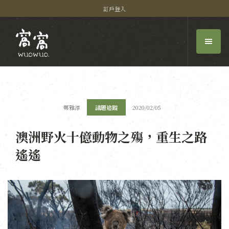
訂戶登入
鄭雅淳
議題追蹤
2020/02/05
澳洲野火十億動物之殤，重生之路
遙遙