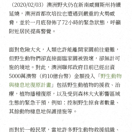
（2020/02/03）澳洲野火仍在新南威爾斯州持續
延燒，澳洲首都坎培拉也遭遇到嚴重的火勢威
脅，並於一月底發佈了72小時的緊急狀態，呼籲
附近居民提高警覺。
面對危險大火，人類也許能離開家園前往避難，
但野生動物們卻直接面臨家園被毀壞，卻無計可
施的境地。對此，澳洲聯邦政府目前已經出資
5000萬澳幣（約10億台幣）金額投入「
野生動物
與棲息地復原計畫
」包括野生動植物的援救、治
療，植物播種復原，以及受到森林大火影響區域
生態的緊急干預，例如：控制野生掠食者數量、
其餘動物棲息地保護措施等。
而對於一般民眾，當地許多野生動物救援組織、