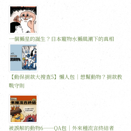
一個獺星的誕生？日本寵物水獺風潮下的真相
【動保捐款大搜查5】懶人包｜想幫動物？捐款教
戰守則
被誤解的動物6——QA包｜外來種流言終結者