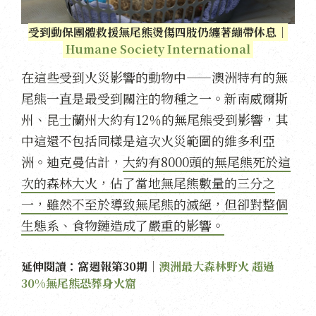
受到動保團體救援無尾熊燙傷四肢仍纏著繃帶休息｜
Humane Society International
在這些受到火災影響的動物中——澳洲特有的無
尾熊一直是最受到關注的物種之一。新南威爾斯
州、昆士蘭州大約有12％的無尾熊受到影響，其
中這還不包括同樣是這次火災範圍的維多利亞
洲。迪克曼估計，
大約有8000頭的無尾熊死於這
次的森林大火，佔了當地無尾熊數量的三分之
一，雖然不至於導致無尾熊的滅絕，但卻對整個
生態系、食物鏈造成了嚴重的影響。
延伸閱讀：窩週報第30期｜
澳洲最大森林野火 超過
30%無尾熊恐葬身火窟