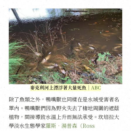
麥克利河上漂浮著大量死魚｜
ABC
除了魚類之外，鴨嘴獸也同樣在是水域受害者名
單內。鴨嘴獸們因為野火失去了棲地周圍的遮蔭
植物，間接導致水溫上升而無法承受。坎培拉大
學淡水生態學家
羅斯．湯普森（Ross