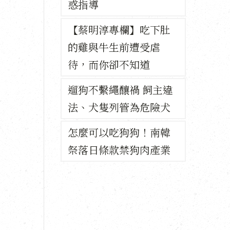
惑指導
【蔡明淳專欄】吃下肚
的雞與牛生前遭受虐
待，而你卻不知道
遛狗不繫繩釀禍 飼主違
法、犬隻列管為危險犬
怎麼可以吃狗狗！南韓
祭落日條款禁狗肉產業