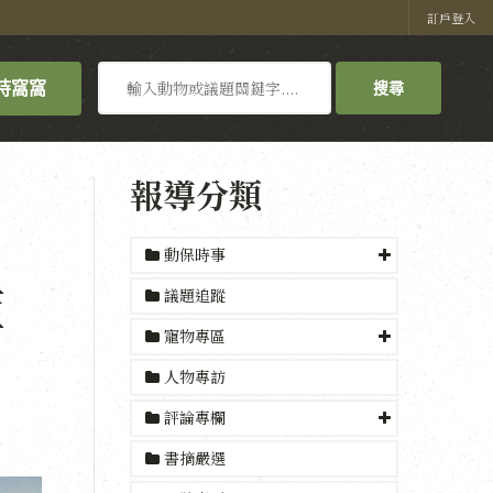
訂戶登入
搜
持窩窩
搜尋
尋
報導分類
動保時事
藍
議題追蹤
寵物專區
人物專訪
評論專欄
書摘嚴選