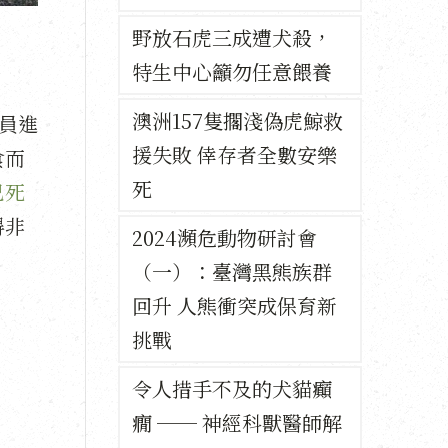
野放石虎三成遭犬殺，
特生中心籲勿任意餵養
澳洲157隻擱淺偽虎鯨救
人員進
援失敗 倖存者全數安樂
食而
死
已死
得非
2024瀕危動物研討會
（一）：臺灣黑熊族群
回升 人熊衝突成保育新
挑戰
令人措手不及的犬貓癲
癇 ── 神經科獸醫師解