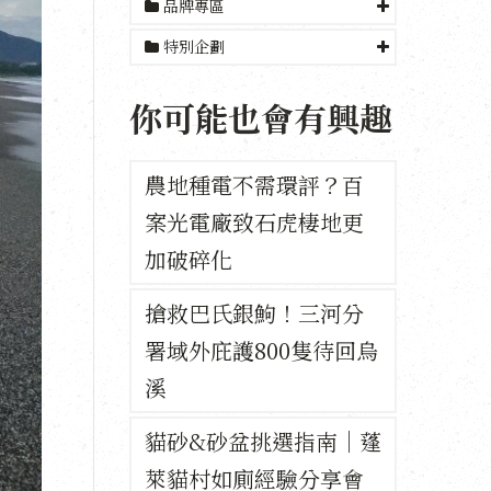
品牌專區
特別企劃
你可能也會有興趣
農地種電不需環評？百
案光電廠致石虎棲地更
加破碎化
搶救巴氏銀鮈！三河分
署域外庇護800隻待回烏
溪
貓砂&砂盆挑選指南｜蓬
萊貓村如廁經驗分享會