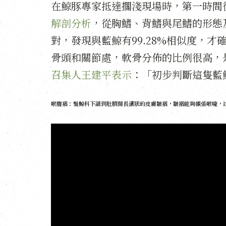
在鯨豚專家抵達擱淺現場時，第一時間
解剖分析
，從胸鰭、背鰭與尾鰭的形態
對，發現與藍鯨有99.28%相似度，
骨頭和關節處，軟骨分佈的比例很高，
召集人王建平表示
：「初步判斷這隻藍
喉腹褶：鬚鯨科下頷到肚臍間長溝狀的皮膚皺褶，皺褶能夠擴張喉嚨，