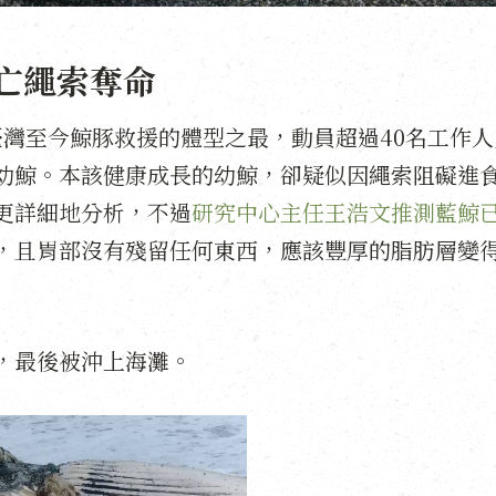
亡繩索奪命
了臺灣至今鯨豚救援的體型之最，動員超過40名工作
幼鯨。本該健康成長的幼鯨，卻疑似因繩索阻礙進
更詳細地分析，不過
研究中心主任王浩文推測藍鯨
，且胃部沒有殘留任何東西，應該豐厚的脂肪層變
，最後被沖上海灘。