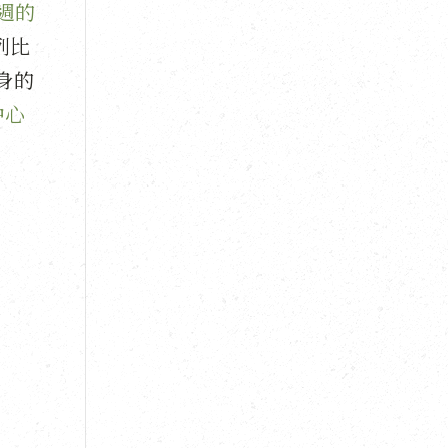
週的
列比
身的
中心