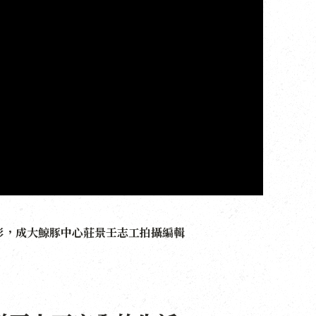
影，
成大鯨豚中心莊景壬志工拍攝編輯