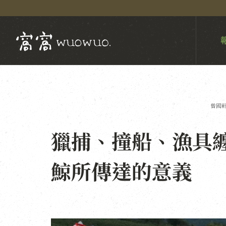
曾國
獵捕、撞船、漁具
鯨所傳達的意義