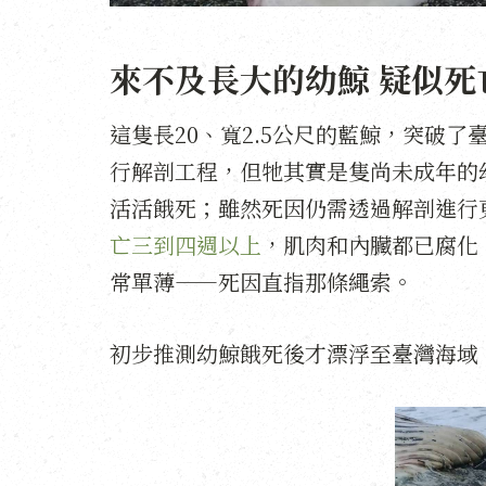
來不及長大的幼鯨 疑似死
這隻長20、寬2.5公尺的藍鯨，突破
行解剖工程，但牠其實是隻尚未成年的
活活餓死；雖然死因仍需透過解剖進行
亡三到四週以上
，肌肉和內臟都已腐化
常單薄——死因直指那條繩索。
初步推測幼鯨餓死後才漂浮至臺灣海域