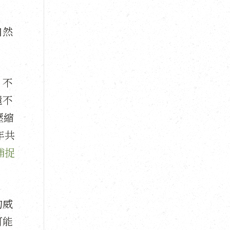
自然
，不
還不
壓縮
年共
捕捉
的威
可能