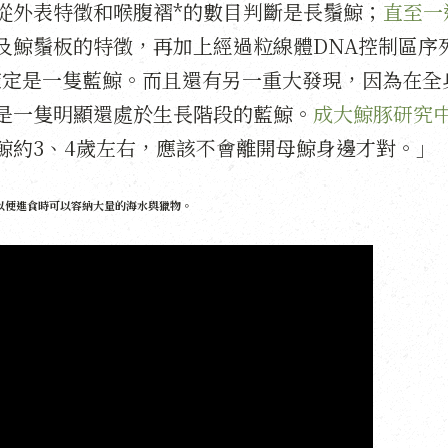
從外表特徵和喉腹褶*的數目判斷是長鬚鯨；
直至一
及鯨鬚板的特徵，再加上經過粒線體DNA控制區序
才確定是一隻藍鯨。而且還有另一重大發現，因為在全
是一隻明顯還處於生長階段的藍鯨。
成大鯨豚研究
鯨約3、4歲左右，應該不會離開母鯨身邊才對。」
以便進食時可以容納大量的海水與獵物。