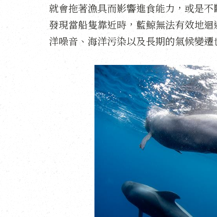
就會拖著漁具而影響進食能力，或是不
發現當船隻靠近時，藍鯨無法有效地迴
洋噪音、海洋污染以及長期的氣候變遷