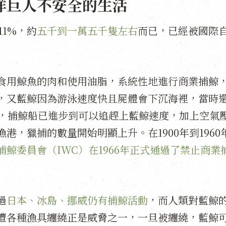
洋巨人不安全的生活
11%，約
五千到一萬五千隻左右
而已，已經被國際
了食用鯨魚的肉和使用油脂，系統性地進行商業捕鯨
，又藍鯨因為游泳速度快且屍體會下沉海裡，當時
後，捕鯨船已進步到可以追趕上藍鯨速度，加上空氣
港，獵捕的數量開始明顯上升。在1900年到1960
捕鯨委員會（IWC）在1966年正式通過了禁止商業
過
日本、冰島、挪威仍有捕鯨活動
，而人類對藍鯨
遭各種漁具纏繞正是威脅之一，一旦被纏繞，藍鯨