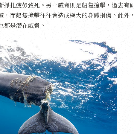
斷掙扎疲勞致死。另一威脅則是船隻撞擊，過去有
避，而船隻撞擊往往會造成極大的身體損傷。此外
也都是潛在威脅。