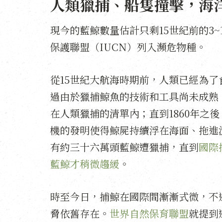
人類獵捕、船隻撞擊，海
現今的藍鯨數量估計只剩15世紀前的3~
保護聯盟（IUCN）列入瀕危物種。
從15世紀大航海時期前，人類已經為
過由於獵捕鯨魚的技術和工具尚未成熟
在人類獵捕的清單內；直到1860年之
機的發明使得鯨屍持續浮在海面、拖進漁
有約三十六萬頭藍鯨遭獵捕，直到
國際
藍鯨才稍微趨緩
。
時至今日，捕鯨在國際間漸漸式微，不
脅依舊存在。
世界自然保育聯盟
就提到