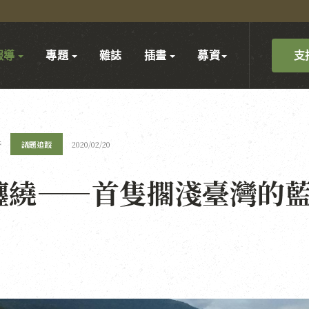
支
報導
專題
雜誌
插畫
募資
軒
議題追蹤
2020/02/20
纏繞——首隻擱淺臺灣的