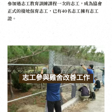
參加過志工教育訓練課程一次的志工，成為協會
正式的棲地保育志工，已有40名志工擁有志工
證。
志
工
參
與
雞
舍
改
善
工
作