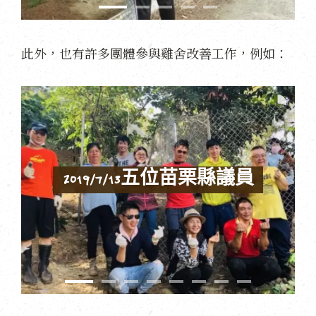
此外，也有許多團體參與雞舍改善工作，例如：
2
0
1
9
/
7
/
1
3
五
位
苗
栗
縣
議
員