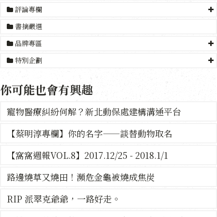
評論專欄
書摘嚴選
品牌專區
特別企劃
你可能也會有興趣
寵物醫療糾紛何解？新北動保處建構溝通平台
【蔡明淳專欄】你的名字——談替動物取名
【窩窩週報VOL.8】2017.12/25 - 2018.1/1
路邊燒草又燒田！瀕危金龜被燒成焦炭
RIP 派翠克爺爺，一路好走。