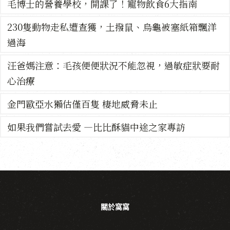
毛博士的營養學校，開課了！寵物飲食6大指南
230隻動物走私遭查獲，土撥鼠、烏龜被塞紙箱飄洋
過海
汪爸媽注意：毛孩便便狀況不能忽視，過敏症狀要耐
心治療
金門歐亞水獺估僅百隻 棲地威脅未止
如果我們嘗試去愛 —比比酥貓中途之家專訪
關於窩窩