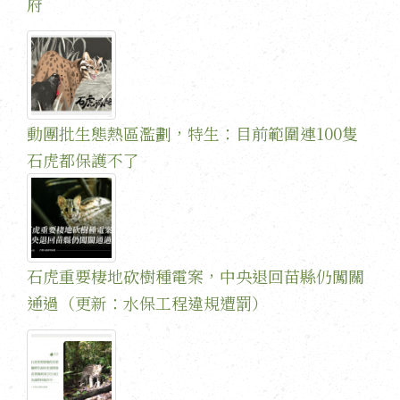
府
動團批生態熱區濫劃，特生：目前範圍連100隻
石虎都保護不了
石虎重要棲地砍樹種電案，中央退回苗縣仍闖關
通過（更新：水保工程違規遭罰）