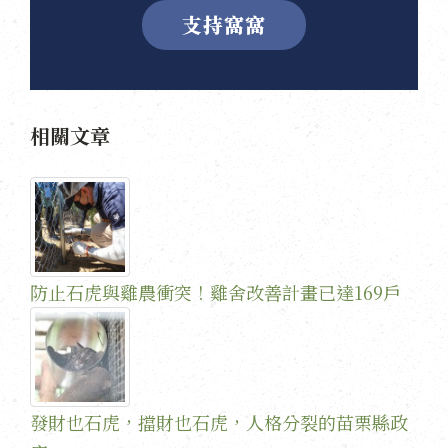
支持窩窩
相關文章
防止石虎與雞農衝突！雞舍改善計畫已達169戶
發財也石虎，擋財也石虎，人格分裂的苗栗縣政