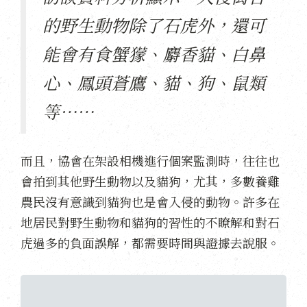
的野生動物除了石虎外，還可
能會有食蟹獴、麝香貓、白鼻
心、鳳頭蒼鷹、貓、狗、鼠類
等⋯⋯
而且，協會在架設相機進行個案監測時，往往也
會拍到其他野生動物以及貓狗，尤其，多數養雞
農民沒有意識到貓狗也是會入侵的動物。許多在
地居民對野生動物和貓狗的習性的不瞭解和對石
虎過多的負面誤解，都需要時間與證據去說服。