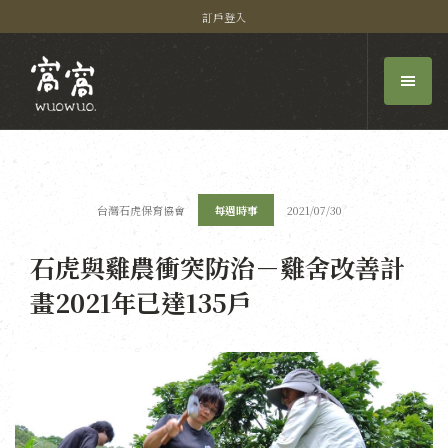
訂戶登入
台灣石虎保育協會
每週時事
2021/07/30
石虎與雞農衝突防治－雞舍改善計
畫2021年已達135戶