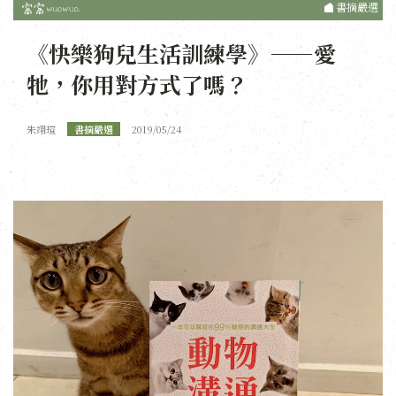
書摘嚴選
《快樂狗兒生活訓練學》——愛
牠，你用對方式了嗎？
朱翊瑄
書摘嚴選
2019/05/24