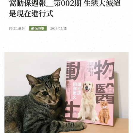
窩動保週報＿第002期 生態大滅絕
是現在進行式
PHIL 酥酥
動保時事
2019/05/15