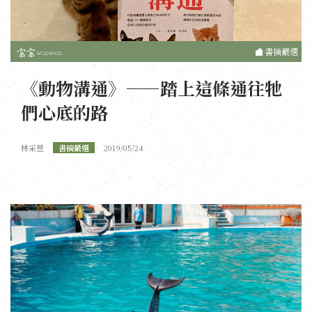
書摘嚴選
《動物溝通》——踏上這條通往牠
們心底的路
林采昱
書摘嚴選
2019/05/24