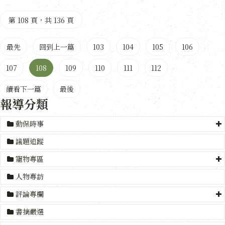
第 108 頁，共 136 頁
最先
回到上一篇
103
104
105
106
107
108
109
110
111
112
續看下一篇
最後
報導分類
動保時事
議題追蹤
寵物專區
人物專訪
評論專欄
書摘嚴選