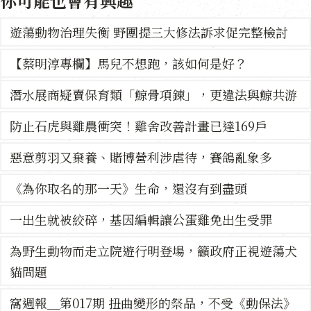
你可能也會有興趣
遊蕩動物治理失衡 野團提三大修法訴求促完整檢討
【蔡明淳專欄】馬兒不想跑，該如何是好？
潛水展商疑賣保育類「鯨骨項鍊」，更違法與鯨共游
防止石虎與雞農衝突！雞舍改善計畫已達169戶
惡意剪羽又棄養、賭博營利涉虐待，賽鴿亂象多
《為你取名的那一天》生命，還沒有到盡頭
一出生就被絞碎，基因編輯讓公蛋雞免出生受罪
為野生動物而走立院遊行明登場，籲政府正視遊蕩犬
貓問題
窩週報＿第017期 扭曲變形的祭品，不受《動保法》