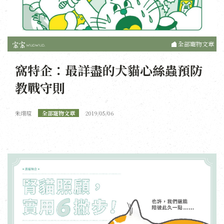
全部寵物文章
窩特企：最詳盡的犬貓心絲蟲預防
教戰守則
朱翊瑄
全部寵物文章
2019/05/06