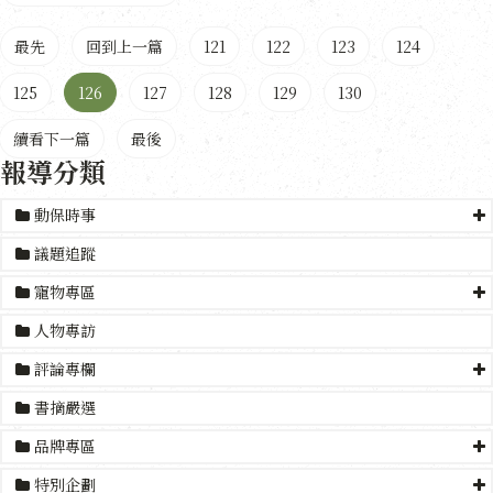
最先
回到上一篇
121
122
123
124
125
126
127
128
129
130
續看下一篇
最後
報導分類
動保時事
議題追蹤
寵物專區
人物專訪
評論專欄
書摘嚴選
品牌專區
特別企劃