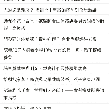
人道還是殘忍？ 澳洲空中擊殺無尾熊引全球熱議
動保不該一言堂，獸醫師看動保諮詢委員會組成的偏
頗｜翁浚岳
開發區無涉鯨豚？資料造假？ 台北港環評待五審
認養30天內退養率達10% 北市議員：應收取不擬續
養費
埔里鷺鷥林遭剷光，親鳥徘徊尋找覆巢幼鳥
抬頭找家燕！鳥會邀大眾共繪製臺北燕子築巢地圖
​認識貓咪牙齒，掌握刷牙密碼！——齒科權威獸醫師
來指導
友愛兔攝影─鄭兔兔專訪