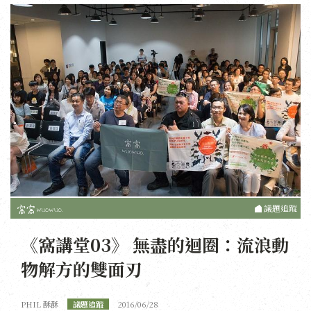
議題追蹤
《窩講堂03》 無盡的迴圈：流浪動
物解方的雙面刃
PHIL 酥酥
議題追蹤
2016/06/28