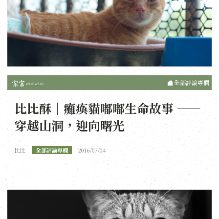
全部評論專欄
比比酥｜癱瘓貓嘟嘟生命故事 ——
穿越山洞，迎向曙光
比比
全部評論專欄
2016/07/04