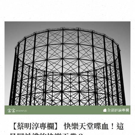
全部評論專欄
【蔡明淳專欄】 快樂天堂喋血！這