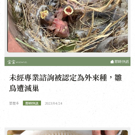
即時快訊
未經專業諮詢被認定為外來種，雛
鳥遭滅巢
張愷丰
即時快訊
2023/04/24