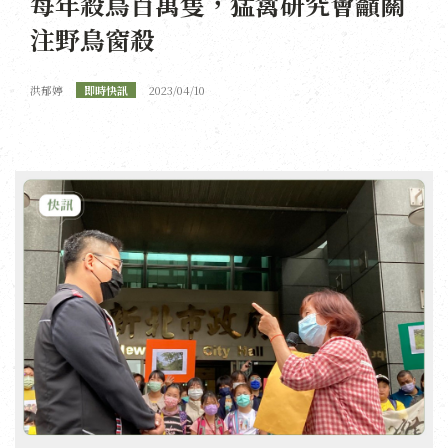
每年殺鳥百萬隻，猛禽研究會籲關
注野鳥窗殺
洪郁婷
即時快訊
2023/04/10