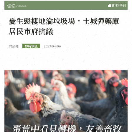
即時快訊
憂生態棲地淪垃圾場，土城彈藥庫
居民市府抗議
洪郁婷
即時快訊
2023/04/06