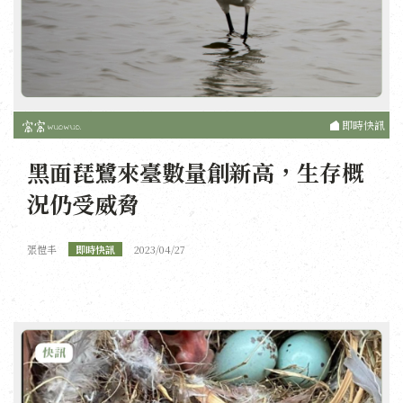
即時快訊
黑面琵鷺來臺數量創新高，生存概
況仍受威脅
張愷丰
即時快訊
2023/04/27