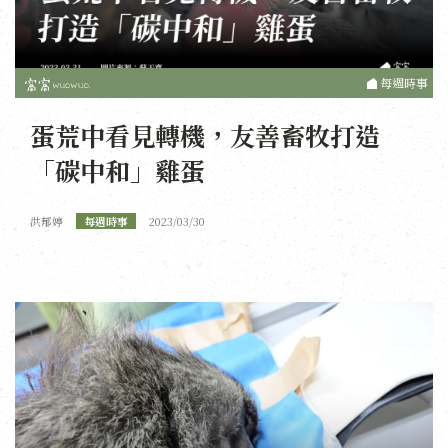
每週時事
蛋荒中看見轉機，友善畜牧打造
「碳中和」雞蛋
洪郁婷
每週時事
2023/03/30