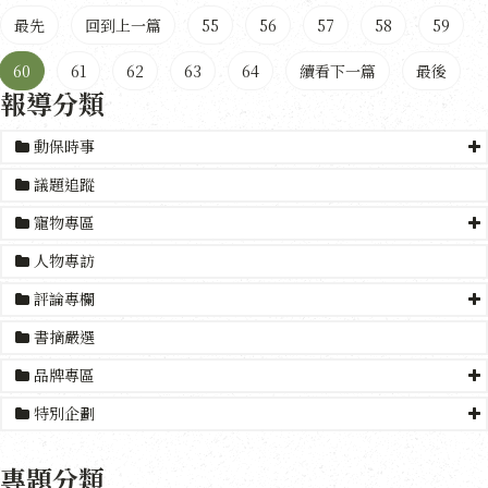
最先
回到上一篇
55
56
57
58
59
60
61
62
63
64
續看下一篇
最後
報導分類
動保時事
議題追蹤
寵物專區
人物專訪
評論專欄
書摘嚴選
品牌專區
特別企劃
專題分類