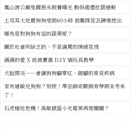
鳳山濟公廟兔園惡劣飼養曝光 動保處遭批罰過輕
土耳其大地震狗狗受困60小時 救難隊從瓦礫堆挖出
哪些是對狗狗有益的蔬果呢？
關於社會所缺乏的，不是謾罵的情緒宣洩
滿滿的愛 X 經濟實惠 D.I.Y 貓玩具教學
犬趾間炎——會讓狗狗腳掌紅、跛腳的常見疾病
家有過敏兒狗狗？別慌！準巫師奇獸飼育學期末考來
了！
石虎棲地危機！高敏感區小光電案再度闖關？