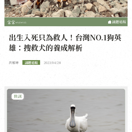
議題追蹤
出生入死只為救人！台灣NO.1狗英
雄：搜救犬的養成解析
洪郁婷
議題追蹤
2023/04/28