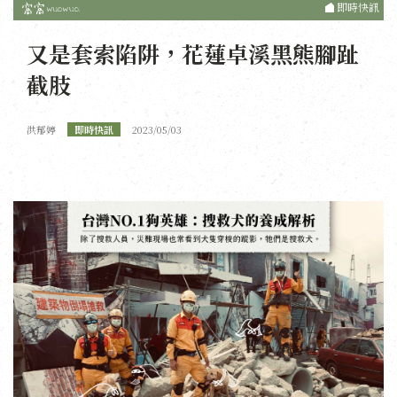
即時快訊
又是套索陷阱，花蓮卓溪黑熊腳趾
截肢
洪郁婷
即時快訊
2023/05/03