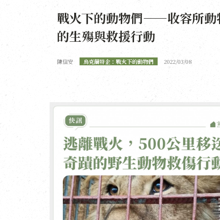
戰火下的動物們——收容所動
的生殤與救援行動
陳信安
烏克蘭特企：戰火下的動物們
2022/03/08