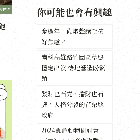
你可能也會有興趣
動物們
砲
慶過年，鞭炮聲讓毛孩
好焦慮？
南科高雄路竹園區草鴞
穩定出沒 棲地營造盼繁
殖
發財也石虎，擋財也石
虎，人格分裂的苗栗縣
政府
2024瀕危動物研討會