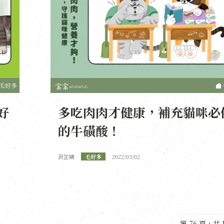
毛好多
好
多吃肉肉才健康，補充貓咪必
的牛磺酸！
呂芷晴
毛好多
2022/03/02
第 76 頁，共 