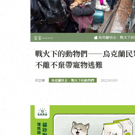
烏克蘭特企：戰火下的
戰火下的動物們——烏克蘭民
不離不棄帶寵物逃難
呂芷晴
烏克蘭特企：戰火下的動物們
2022/03/03