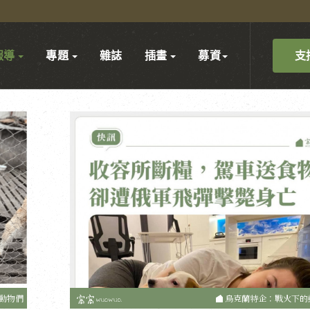
支
報導
專題
雜誌
插畫
募資
動物們
烏克蘭特企：戰火下的