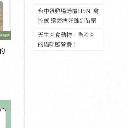
台中蛋雞場隱匿H5N1禽
流感 還丟病死雞到苗栗
天生肉食動物，為哈肉
動物們
的貓咪顧營養！
的