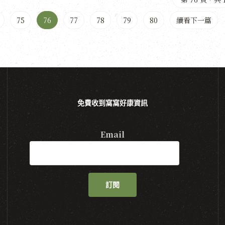
75
76
77
78
79
80
續看下一篇
免費收到窩窩好康資訊
Email
訂閱