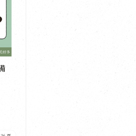
毛好多
備
136 頁