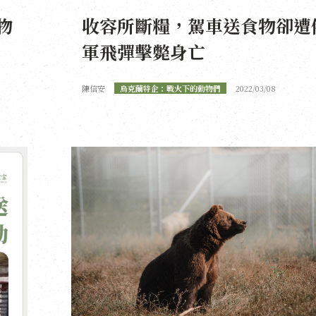
物
收容所斷糧，駕車送食物卻遭
軍飛彈擊斃身亡
陳信安
烏克蘭特企：戰火下的動物們
2022/03/08