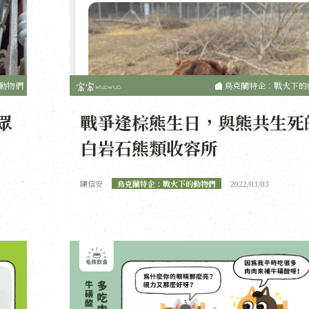
動物們
烏克蘭特企：戰火下的
眾
戰爭逢棕熊生日，與熊共生死
白岩石熊類收容所
陳信安
烏克蘭特企：戰火下的動物們
2022/03/03