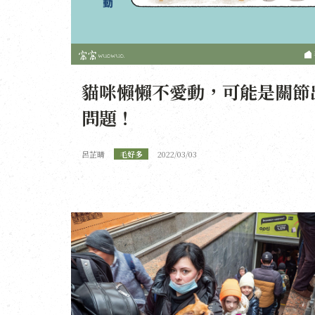
貓咪懶懶不愛動，可能是關節
問題！
呂芷晴
毛好多
2022/03/03