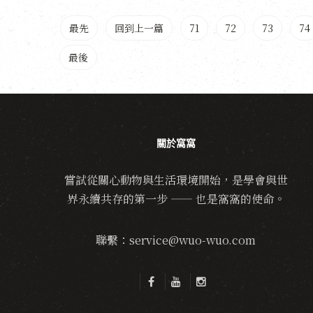
最先
回到上一篇
71
72
73
74
最後
關於窩窩
嘗試從關心動物與生活環境開始，是學會與世
界永續共存的第一步 —— 也是窩窩的使命。
聯繫：service@wuo-wuo.com