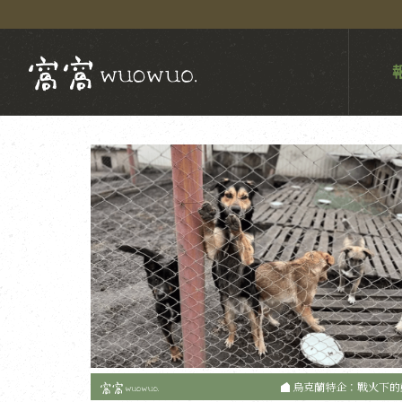
烏克蘭特企：戰火下的