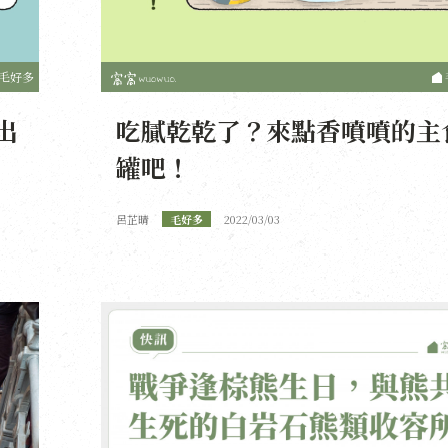
毛好多
出
吃膩乾乾了？來點香噴噴的主
罐吧！
呂芷晴
毛好多
2022/03/03