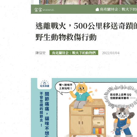
烏克蘭特企：戰火下的
逃離戰火，500公里移送奇蹟
野生動物救傷行動
陳信安
烏克蘭特企：戰火下的動物們
2022/03/04