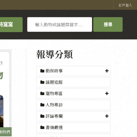
訂戶登入
搜
持窩窩
搜尋
尋
報導分類
動保時事
議題追蹤
寵物專區
人物專訪
評論專欄
書摘嚴選
動物們