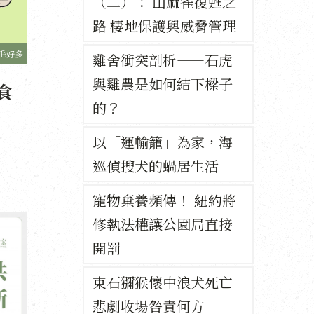
（二）： 山麻雀復甦之
路 棲地保護與威脅管理
毛好多
雞舍衝突剖析——石虎
與雞農是如何結下樑子
食
的？
以「運輸籠」為家，海
巡偵搜犬的蝸居生活
寵物棄養頻傳！ 紐約將
修執法權讓公園局直接
開罰
東石獼猴懷中浪犬死亡
悲劇收場咎責何方