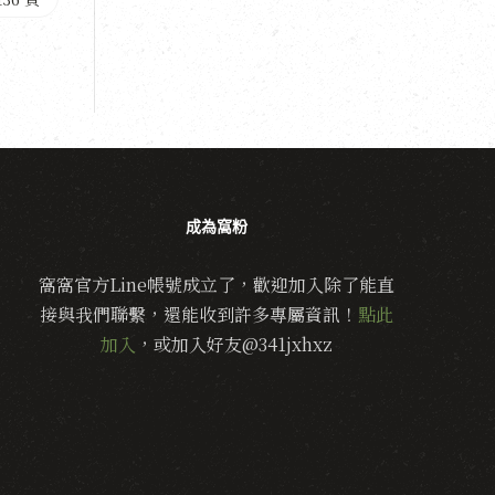
成為窩粉
窩窩官方Line帳號成立了，歡迎加入除了能直
接與我們聯繫，還能收到許多專屬資訊！
點此
加入
，或加入好友@341jxhxz