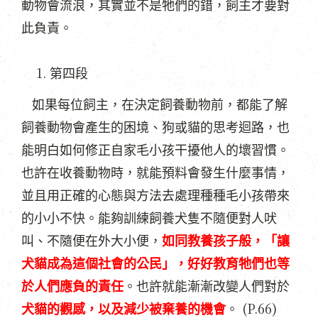
動物會流浪，其實並不是牠們的錯，飼主才要對
此負責。
第四段
如果每位飼主，在決定飼養動物前，都能了解
飼養動物會產生的困境、狗或貓的思考迴路，也
能明白如何修正自家毛小孩干擾他人的壞習慣。
也許在收養動物時，就能預料會發生什麼事情，
並且用正確的心態與方法去處理種種毛小孩帶來
的小小不快。能夠訓練飼養犬隻不隨便對人吠
叫、不隨便在外大小便，
如同教養孩子般，「讓
犬貓成為這個社會的公民」，好好教育牠們也等
於人們應負的責任
。也許就能漸漸改變人們對於
(P.66)
犬貓的觀感，以及減少被棄養的機會
。