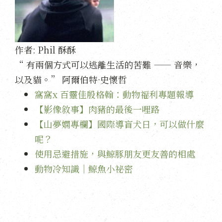
作者:
Phil 酥酥
“ 有兩個方式可以逃離生活的苦難 —— 音樂，
以及貓。” 阿爾伯特·史懷哲
窩窩x 百靈佳殷格翰：動物福利專題報導
【影像敘事】肉豬的最後一哩路
【山夢嫻專欄】國際導盲犬日，可以做什麼
呢？
使用忌避措施，與鯨豚朋友更友善的相處
動物冷知識｜鯨魚小祕密