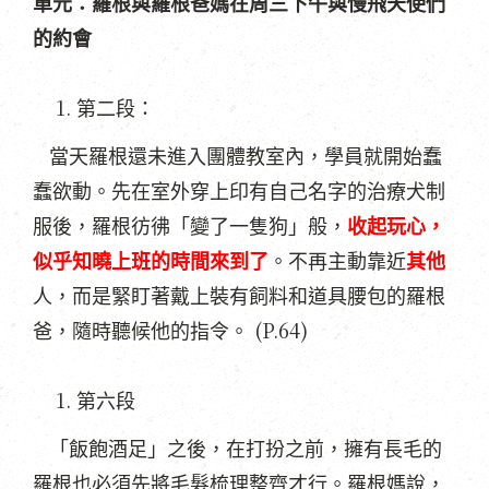
單元：羅根與羅根爸媽在周三下午與慢飛天使們
的約會
第二段：
當天羅根還未進入團體教室內，學員就開始蠢
蠢欲動。先在室外穿上印有自己名字的治療犬制
服後，羅根彷彿「變了一隻狗」般，
收起玩心，
似乎知曉上班的時間來到了
。不再主動靠近
其他
人，而是緊盯著戴上裝有飼料和道具腰包的羅根
(P.64)
爸，隨時聽候他的指令。
第六段
「飯飽酒足」之後，在打扮之前，擁有長毛的
羅根也必須先將毛髮梳理整齊才行。羅根媽說，