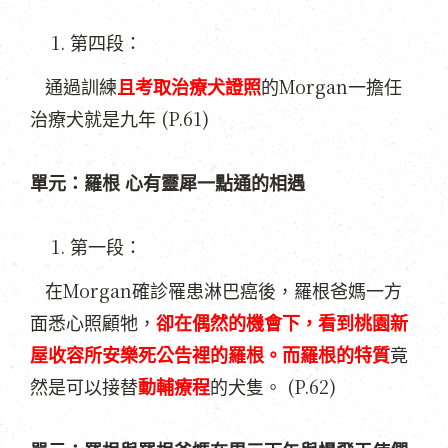
第四段：
Morgan
通過訓練
且考取治療犬證照
的
一擔任
(P.61)
治療犬就是九年
單元：羅根
心有靈犀一點通的相遇
第一段：
Morgan
在
確診罹患淋巴癌後，羅根爸媽一方
面悉心照顧牠，
卻在偶然的機會下，看到桃園新
屋收容所安樂死公告裡的羅根。而羅根的特質
竟
(P.62)
然是可以接替
動輔療程
的犬隻。