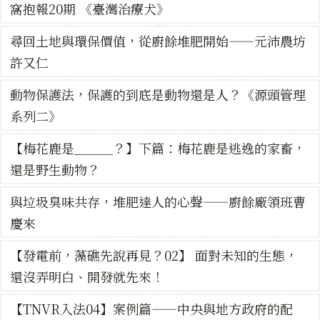
窩抱報20期 《臺灣治療犬》
尋回土地與環保價值，從廚餘堆肥開始——元沛農坊
許又仁
動物保護法，保護的到底是動物還是人？《源頭管理
系列二》
【梅花鹿是＿＿＿？】下篇：梅花鹿是逃逸的家畜，
還是野生動物？
與垃圾臭味共存，堆肥達人的心聲——廚餘廠領班曹
慶來
【發電前，藻礁先說再見？02】 面對未知的生態，
還沒弄明白、開發就先來！
【TNVR入法04】案例篇——中央與地方政府的配