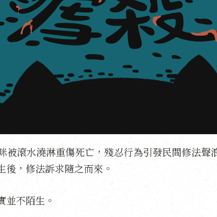
茶貓咪被滾水澆淋重傷死亡，殘忍行為引發民間修法聲
生後，修法訴求隨之而來。
實並不陌生。