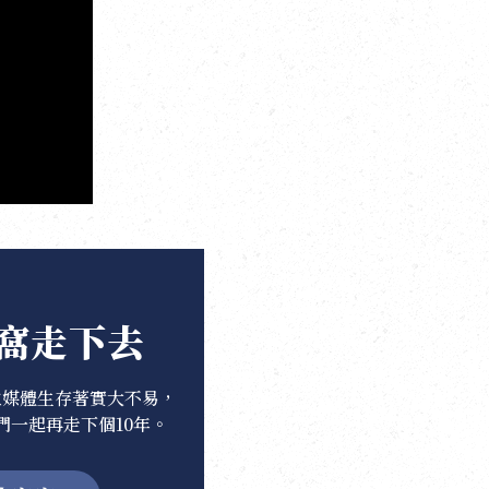
窩走下去
立媒體生存著實大不易，
們一起再走下個10年。