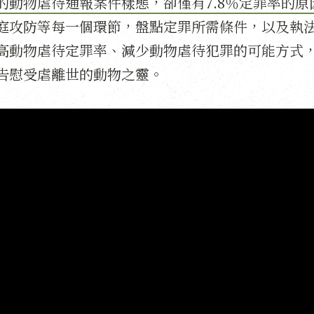
的動物虐待通報案件樣態，卻僅有7.8％定罪率的原
庭攻防等每一個環節，盤點定罪所需條件，以及執
高動物虐待定罪率、減少動物虐待犯罪的可能方式
告慰受虐離世的動物之靈。