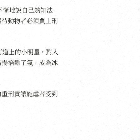
不慚地說自己熟知法
虐待動物者必須負上刑
街道上的小明星，對人
皓揚掐斷了氣，成為冰
。
加重刑責讓施虐者受到