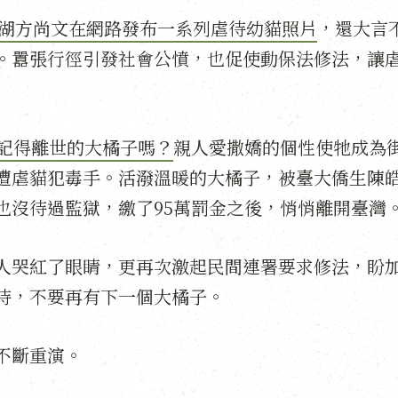
北內湖方尚文在網路發布一系列虐待幼貓照片
，還大言
。囂張行徑引發社會公憤，也促使動保法修法，讓
還記得離世的大橘子嗎？
親人愛撒嬌的個性使牠成為
遭虐貓犯毒手。活潑溫暖的大橘子，被臺大僑生陳
也沒待過監獄，繳了95萬罰金之後，悄悄離開臺灣
人哭紅了眼睛，更再次激起民間連署要求修法，盼
待，不要再有下一個大橘子。
不斷重演。