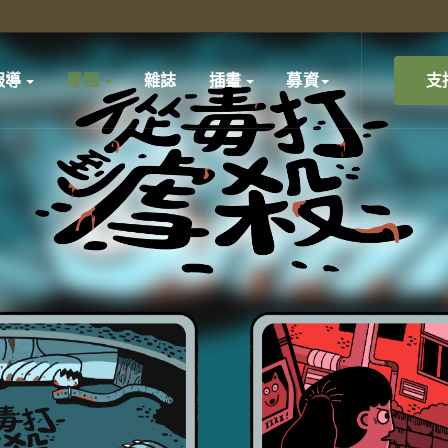
支
報導
專題
雜誌
插畫
募資