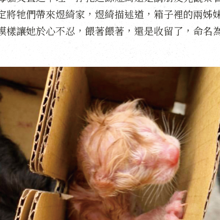
定將牠們帶來煜綺家，煜綺描述道，箱子裡的兩姊
模樣讓她於心不忍，餵著餵著，還是收留了，命名