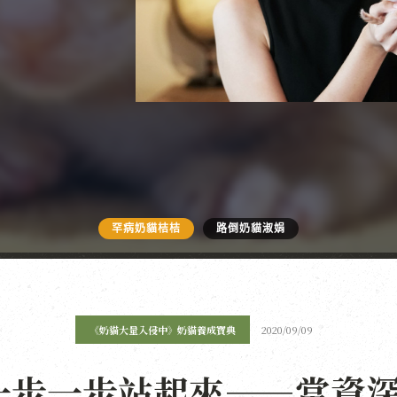
罕病奶貓桔桔
路倒奶貓淑娟
《奶貓大量入侵中》奶貓養成寶典
2020/09/09
一步一步站起來——當資