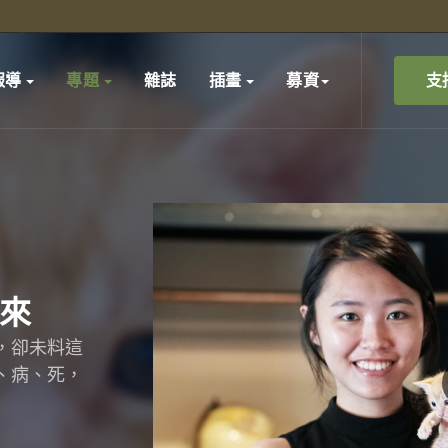
支
報導
專題
雜誌
插畫
募資
來
，卻未料這
、病、死，