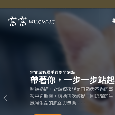
當資深奶貓手遇到罕病貓
帶著你，一步一步站起
照顧奶貓，對煜綺來說是再熟悉不過的事
次中途照養，讓她再次經歷一回奶貓的生
感嘆生命的脆弱與無助⋯⋯