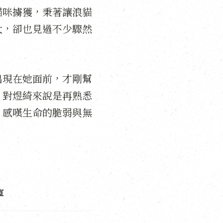
貓咪擄獲，秉著讓浪貓
大，卻也見過不少驟然
出現在她面前，才剛幫
，對煜綺來說是再熟悉
，感嘆生命的脆弱與無
寬