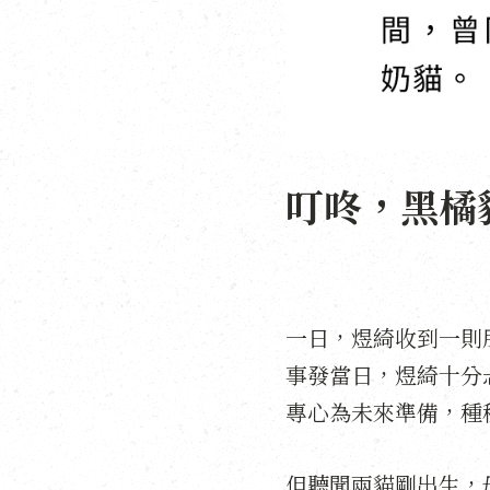
叮咚，黑橘
一日，煜綺收到一則
事發當日，煜綺十分
專心為未來準備，種
但聽聞兩貓剛出生，