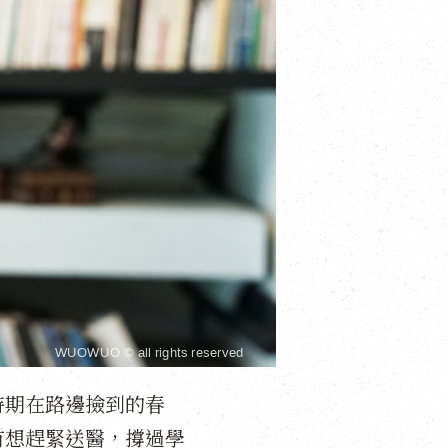
時期在路邊撿到的春
有想趕緊送醫，撐過學