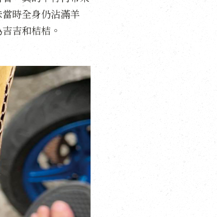
妹當時全身仍沾滿羊
為吉吉和桔桔。