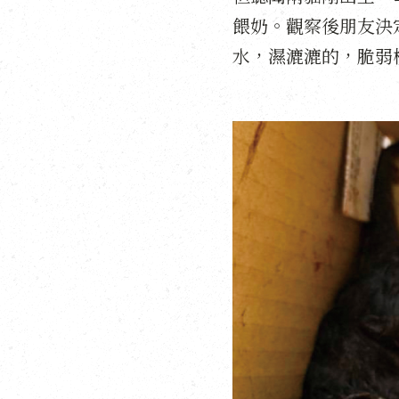
餵奶。觀察後朋友決
水，濕漉漉的，脆弱