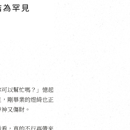
妳可以幫忙嗎？」憶起
足，剛畢業的煜綺也正
勞神又傷財。
看看，真的不行再帶來