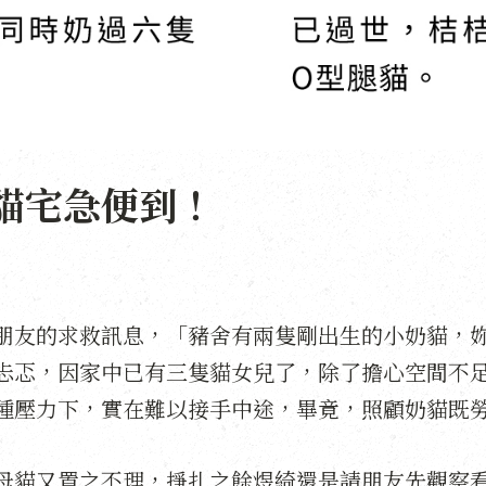
貓宅急便到！
朋友的求救訊息，「豬舍有兩隻剛出生的小奶貓，
忐忑，因家中已有三隻貓女兒了，除了擔心空間不
種壓力下，實在難以接手中途，畢竟，照顧奶貓既
母貓又置之不理，掙扎之餘煜綺還是請朋友先觀察