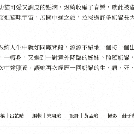
幼貓可愛又調皮的點滴，煜綺收編了春嬌，就此被
踏進貓咪宇宙，展開中途之旅，拉拔過許多奶貓長
煜綺人生中就如同魔咒般，源源不絕地一個接一個
，一轉身，又遇到一對意外降臨的姊妹。照顧奶貓
次中途照養，讓她再次經歷一回奶貓的生、病、死
撰稿｜呂芷晴 編輯｜朱翊瑄 設計｜黃品瑄 攝影｜蘇于