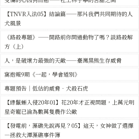
【TNVR入法05】結論篇——那片我們共同期待的人
犬風景
《路殺專題》——開路前你問過動物了嗎？談路殺解
方（上）
人，是破壞力最強的天敵——臺灣黑熊生存威脅
窩抱報9期《一起，學會道別》
專題預告｜低估的威脅．犬殺石虎
【綠鬣蜥入侵20年01】花20年才正視問題，上萬元明
星奇寵已淪為數萬隻農作公敵
【發電前，藻礁先說再見？05】這天，女神做了選擇
—拯救大潭藻礁事件簿