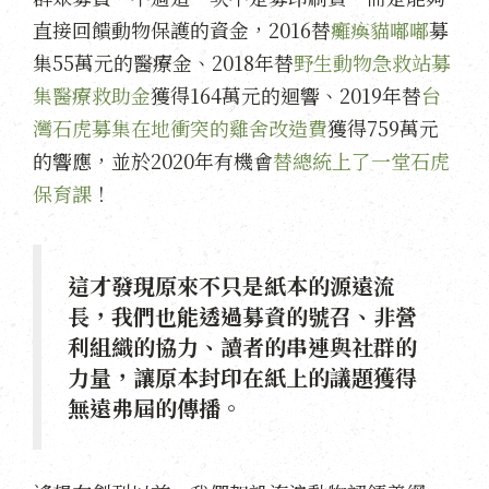
直接回饋動物保護的資金，2016替
癱瘓貓嘟嘟
募
集55萬元的醫療金、2018年替
野生動物急救站募
集醫療救助金
獲得164萬元的迴響、2019年替
台
灣石虎募集在地衝突的雞舍改造費
獲得759萬元
的響應，並於2020年有機會
替總統上了一堂石虎
保育課
！
這才發現原來不只是紙本的源遠流
長，我們也能透過募資的號召、非營
利組織的協力、讀者的串連與社群的
力量，讓原本封印在紙上的議題獲得
無遠弗屆的傳播。