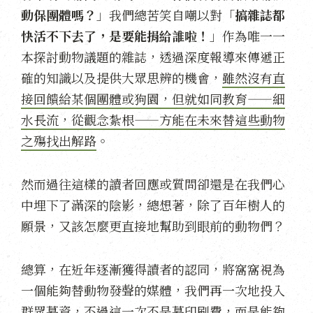
動保團體嗎？
」我們總苦笑自嘲以對「
搞雜誌都
快活不下去了，是要能捐給誰啦！
」作為唯一一
本探討動物議題的雜誌，透過深度報導來傳遞正
確的知識以及提供大眾思辨的機會，
雖然沒有直
接回饋給某個團體或狗園，但就如同教育——細
水長流，從觀念紮根——方能在未來替這些動物
之殤找出解路
。
然而過往這樣的讀者回應或質問卻還是在我們心
中埋下了滿深的陰影，總想著，除了百年樹人的
願景，又該怎麼更直接地幫助到眼前的動物們？
總算，在近年逐漸獲得讀者的認同，將窩窩視為
一個能夠替動物發聲的媒體，我們再一次地投入
群眾募資，不過這一次不是募印刷費，而是能夠