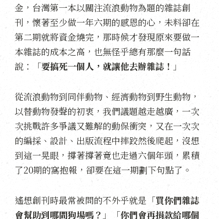
金，台灣第一本以關注流浪動物為題的雜誌創
刊，懷著至少做一年六期的感恩的心，未料卻在
第二期就將資金燒完，那時候才發現原來要做一
本雜誌的成本之高，也無怪乎總有那麼一句話
說：「
要搞死一個人，就讓他去辦雜誌！
」
從流浪動物到同伴動物、經濟動物到野生動物，
以替動物發聲的初衷，我們議題越走越廣，一次
次挑戰許多爭議又難解的動保衝突，又在一次次
的編採、設計、出版流程中摔跤然後爬起，沒想
到這一晃眼，撐著撐著竟也走過六個年頭，累積
了20期的窩抱報，卻要在這一期劃下句點了。
遙想創刊時最常被問的不外乎就是「
買你們雜誌
會幫助到哪間狗場嗎？
」「
你們會再捐款給哪個