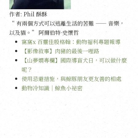
作者:
Phil 酥酥
“ 有兩個方式可以逃離生活的苦難 —— 音樂，
以及貓。” 阿爾伯特·史懷哲
窩窩x 百靈佳殷格翰：動物福利專題報導
【影像敘事】肉豬的最後一哩路
【山夢嫻專欄】國際導盲犬日，可以做什麼
呢？
使用忌避措施，與鯨豚朋友更友善的相處
動物冷知識｜鯨魚小祕密