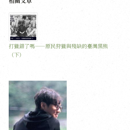
相關文章
打獵錯了嗎——原民狩獵與殘缺的臺灣黑熊
（下）