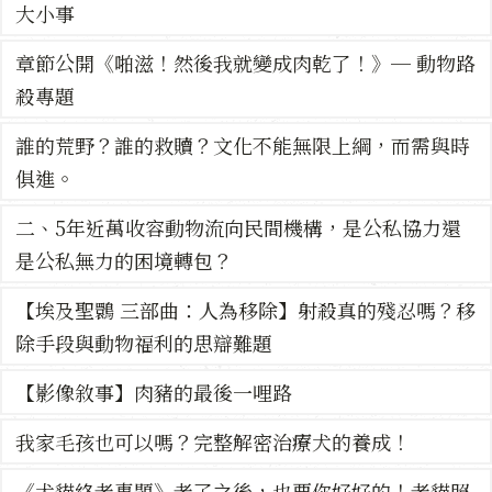
大小事
章節公開《啪滋！然後我就變成肉乾了！》─ 動物路
殺專題
誰的荒野？誰的救贖？文化不能無限上綱，而需與時
俱進。
二、5年近萬收容動物流向民間機構，是公私協力還
是公私無力的困境轉包？
【埃及聖䴉 三部曲：人為移除】射殺真的殘忍嗎？移
除手段與動物福利的思辯難題
【影像敘事】肉豬的最後一哩路
我家毛孩也可以嗎？完整解密治療犬的養成！
《犬貓終老專題》老了之後，也要你好好的！老貓照