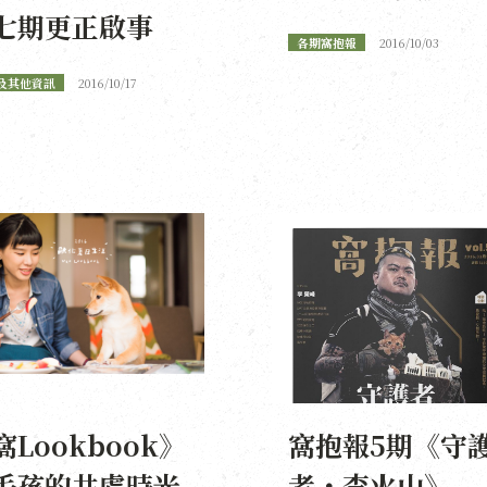
七期更正啟事
各期窩抱報
2016/10/03
及其他資訊
2016/10/17
窩Lookbook》
窩抱報5期《守
毛孩的共處時光
者・李火山》