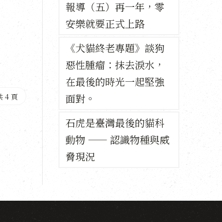
報導（五）再一年，零
安樂就要正式上路
《犬貓終老專題》談狗
惡性腫瘤：抹去淚水，
在最後的時光一起堅強
面對。
 4 頁
石虎是臺灣最後的貓科
動物 —— 認識物種與威
脅現況