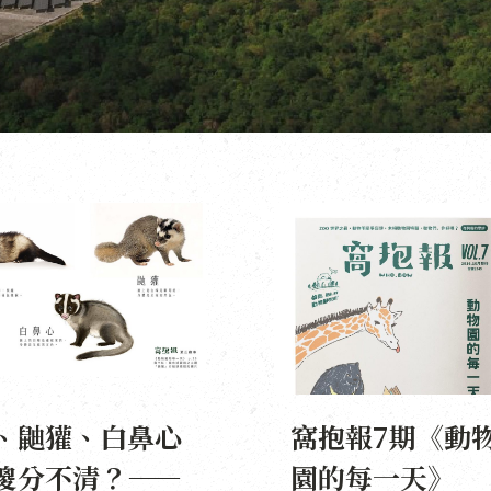
、鼬獾、白鼻心
窩抱報7期《動
傻分不清？——
園的每一天》