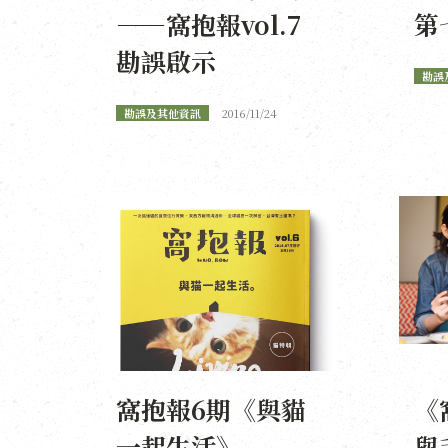
——窩抱報vol.7
第
勘誤啟示
勘誤
勘誤及其他資訊
2016/11/24
窩抱報6期《與貓
《
一起生活》
與