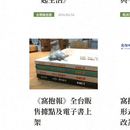
各期窩抱報
2016/06/16
勘誤
《窩抱報》全台販
窩
售據點及電子書上
形
架
改