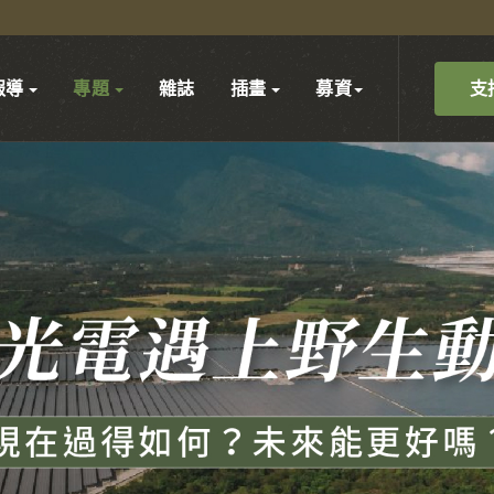
支
報導
專題
雜誌
插畫
募資