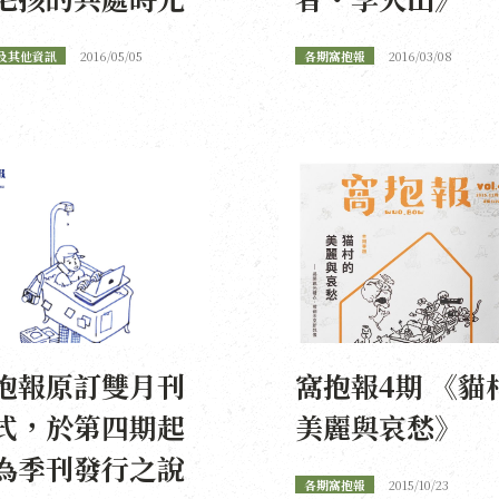
及其他資訊
2016/05/05
各期窩抱報
2016/03/08
抱報原訂雙月刊
窩抱報4期 《貓
式，於第四期起
美麗與哀愁》
為季刊發行之說
各期窩抱報
2015/10/23