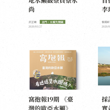
尚
李
呂芷晴
金門・水獺失樂園
曾國軒
2020/03/27
2020/0
窩抱報19期 《臺
採
灣的歐亞水獺》
實