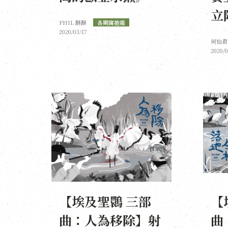
立
PHIL 酥酥
各期窩抱報
2020/03/17
何怡君
2020/0
【埃及聖䴉 三部
【
曲：人為移除】射
曲