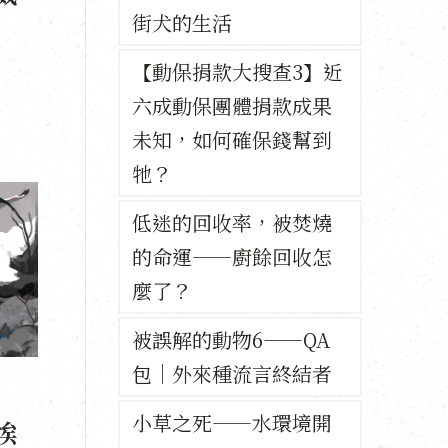
街犬的生活
【動保捐款大搜查3】近
六成動保團體捐款成果
未知，如何確保錢幫到
牠？
低迷的回收率，被焚燒
的命運——廚餘回收怎
麼了？
被誤解的動物6——QA
包｜外來種流言終結者
小草之死——水環境開
埃