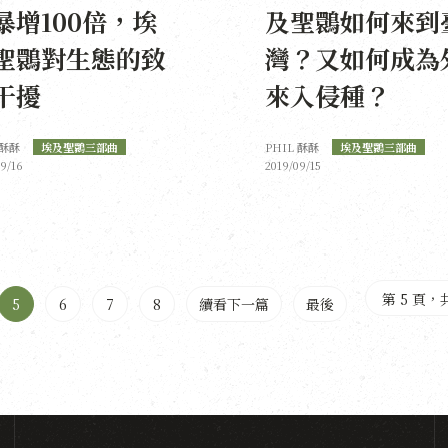
暴增100倍，埃
及聖䴉如何來到
聖䴉對生態的致
灣？又如何成為
干擾
來入侵種？
 酥酥
埃及聖䴉三部曲
PHIL 酥酥
埃及聖䴉三部曲
09/16
2019/09/15
第 5 頁，共
5
6
7
8
續看下一篇
最後