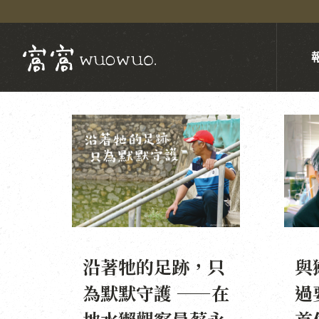
沿著牠的足跡，只
與
為默默守護 ——在
過
地水獺觀察員蔡永
首