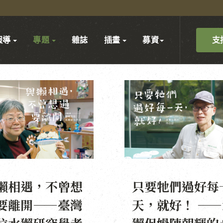
支
報導
專題
雜誌
插畫
募資
獺相遇，不曾想
只要牠們過好每
要離開——臺灣
天，就好！ ——
位水獺研究學者
獺保姆陳朝輝的