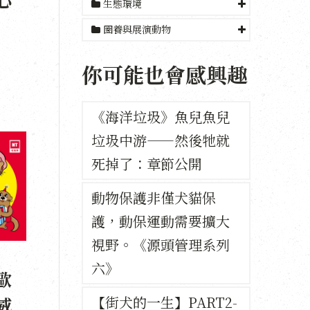
生態環境
圈養與展演動物
你可能也會感興趣
《海洋垃圾》魚兒魚兒
垃圾中游——然後牠就
死掉了：章節公開
動物保護非僅犬貓保
護，動保運動需要擴大
視野。《源頭管理系列
六》
歐
威
【街犬的一生】PART2-