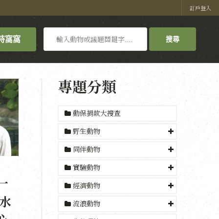
訂戶登入
搜
持窩窩
搜尋
尋
專題分類
動保捐款大搜查
野生動物
同伴動物
實驗動物
一
經濟動物
水
流浪動物
心