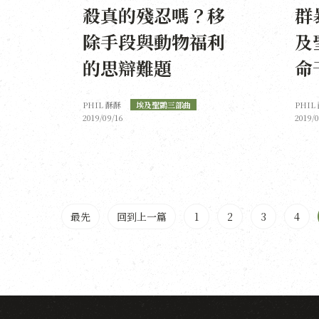
殺真的殘忍嗎？移
群
除手段與動物福利
及
的思辯難題
命
PHIL 酥酥
埃及聖䴉三部曲
PHIL
2019/09/16
2019/
最先
回到上一篇
1
2
3
4