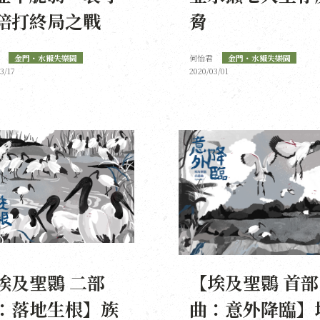
陪打終局之戰
脅
金門・水獺失樂園
何怡君
金門・水獺失樂園
3/17
2020/03/01
埃及聖䴉 二部
【埃及聖䴉 首部
：落地生根】族
曲：意外降臨】