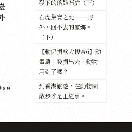
發下的落難石虎（下）
臺
外
石虎集寶之死—— 野
外，回不去的家鄉。
（下）
【動保捐款大搜查6】動
畫篇｜錢捐出去，動物
用到了嗎？
到香港旅遊，在動物園
 8 頁
散步才是正經事。