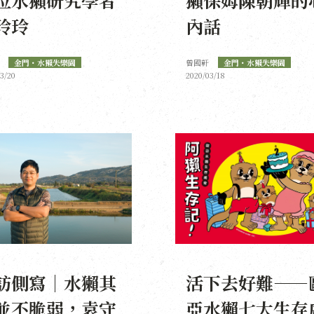
玲玲
內話
金門・水獺失樂園
曾國軒
金門・水獺失樂園
3/20
2020/03/18
訪側寫｜水獺其
活下去好難——
並不脆弱，袁守
亞水獺七大生存