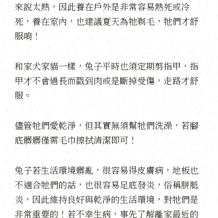
來說太熱，因此養在戶外是非常容易熱死或冷
死，養在室內，也建議夏天為牠剃毛，牠們才舒
服唷！
和家犬家貓一樣，兔子平時也須定期剪指甲，指
甲才不會過長而戳到肉或是斷掉受傷，走路才舒
服。
儘管牠們愛乾淨，但其實無須幫牠們洗澡，若腳
底髒髒僅需毛巾擦拭清潔即可！
兔子若生活環境髒亂，很容易得皮膚病，地板也
不適合牠們的話，也很容易足底發炎，俗稱胼胝
炎，因此維持良好與乾淨的生活環境，對牠們是
非常重要的！若不幸生病，事先了解離家最近的