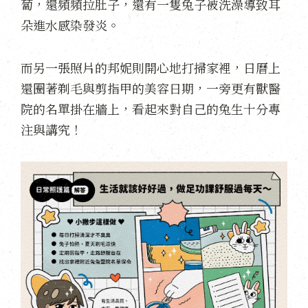
蔔，還頻頻拉肚子，還有一隻兔子被洗澡導致耳
朵進水感染發炎。
而另一張照片的邦妮則開心地打掃家裡，日曆上
還圈著剃毛與剪指甲的美容日期，一旁更有獸醫
院的名單掛在牆上，看起來對自己的兔生十分專
注與講究！