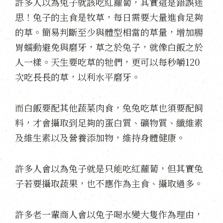
許多人以為兔子就該吃紅蘿蔔，其實這是錯誤迷
思！兔子的主食是牧草，每日需要大量進食足夠
的草。簡易判斷至少與體型相當的草量，增加腸
胃蠕動避免與磨牙，草之於兔子，就像白飯之於
人一樣。天生要吃草的牠們，更可以每秒嚼120
次吃長長的草，以利水平磨牙。
而白飯要配其他蔬菜肉食，兔兔吃草也須要配飼
料，才會攝取到足夠的蛋白質、礦物質、纖維素
及維生素以及營養添加物，維持身體健康。
許多人會以為兔子就是只能吃紅蘿蔔，但其實兔
子若要攝取蔬果，也不應作為主食、攝取過多。
許多老一輩商人會以兔子喝水變大隻作為理由，