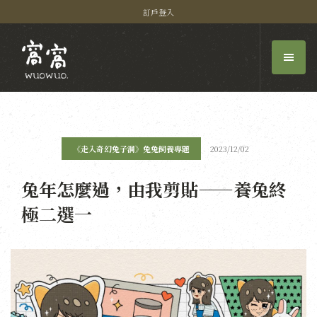
訂戶登入
《走入奇幻兔子洞》兔兔飼養專題
2023/12/02
兔年怎麼過，由我剪貼——養兔終
極二選一