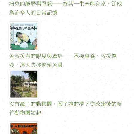
病兔的脆弱與堅毅——終其一生未能有家，卻成
為許多人的日常記憶
兔救援者的眼見與牽絆——承接棄養、救援傷
殘，潛入失控繁殖兔巢
沒有籠子的動物園，圓了誰的夢？從改建後的新
竹動物園談起