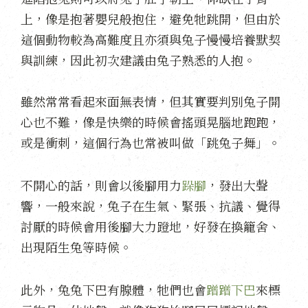
上，像是抱著嬰兒般抱住，避免牠跳開，但由於
這個動物較為高難度且亦須與兔子慢慢培養默契
與訓練，因此初次建議由兔子熟悉的人抱。
雖然常常看起來面無表情，但其實要判別兔子開
心也不難，像是快樂的時候會搖頭晃腦地跑跑，
或是衝刺，這個行為也常被叫做「跳兔子舞」。
不開心的話，則會以後腳用力
跺腳
，發出大聲
響，一般來說，兔子在生氣、緊張、抗議、覺得
討厭的時候會用後腳大力蹬地，好發在換籠舍、
出現陌生兔等時候。
此外，兔兔下巴有腺體，牠們也會
蹭蹭下巴
來標