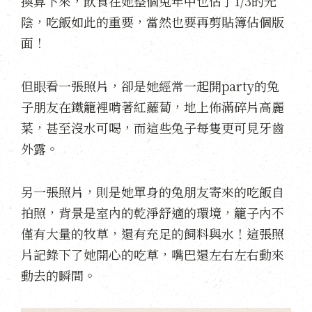
換算下來，飲食在她整個兔年中也佔了1/3的光
陰，吃飯如此的重要，當然也要再剪貼簿佔個版
面！
但眼看一張照片，卻是她經常一起開party的兔
子朋友在鐵籠裡啃著紅蘿蔔，地上佈滿碎片高麗
菜，甚至沒水可喝，而這些兔子每隻更可見牙齒
外露。
另一張照片，則是她單身的兔朋友寄來的吃飯自
拍照，背景是室內的乾淨舒適的環境，籠子內不
僅有大量的牧草，還有充足的飼料與水！這張照
片記錄下了她開心的吃草，嘴巴還左右左右動來
動去的瞬間。