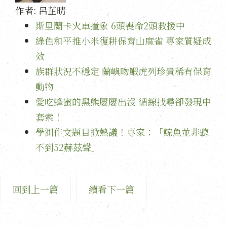
作者:
呂芷晴
斯里蘭卡火車撞象 6頭喪命2頭救援中
綠色和平推小米復耕保育山麻雀 專家質疑成
效
族群狀況不穩定 蘭嶼吻鰕虎列珍貴稀有保育
動物
愛吃蜂蜜的黑熊屢屢出沒 循線找尋卻發現中
套索！
學測作文題目掀熱議！專家：「鯨魚並非聽
不到52赫茲聲」
回到上一篇
續看下一篇