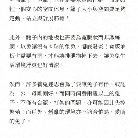
牠一個安心的空間休息，籠子大小與空間要足夠
走動、站立與舒展筋骨！
此外，籠子內的地板也需要為寬版狀而非鐵絲
網，以免讓沒有肉球的兔兔，腳底發炎！寬版地
板也需要有洞，才能讓排泄物掉下去，讓兔兔生
活環境舒爽也好清潔！
然而，許多養兔迷思會為了要讓兔子有伴、或認
為一公一母剛剛好，而同時飼養兩隻以上的兔
子，不僅有合籠、打架的問題，亦可能因此失控
繁殖；而戶外、髒亂的環境亦不適合怕熱、愛啃
的兔子。