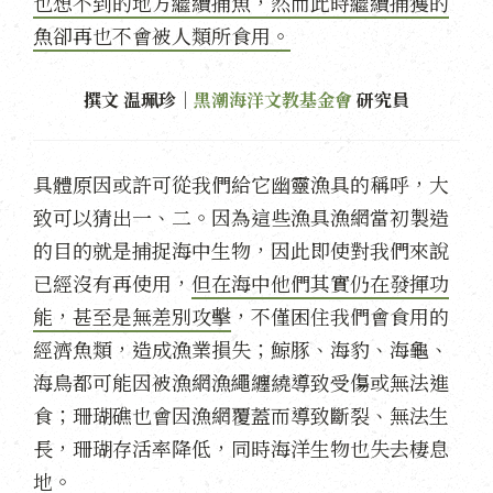
也想不到的地方繼續捕魚，然而此時繼續捕獲的
魚卻再也不會被人類所食用。
撰文 温珮珍｜
黑潮海洋文教基金會
研究員
具體原因或許可從我們給它幽靈漁具的稱呼，大
致可以猜出一、二。因為這些漁具漁網當初製造
的目的就是捕捉海中生物，因此即使對我們來說
已經沒有再使用，
但在海中他們其實仍在發揮功
能，甚至是無差別攻擊
，不僅困住我們會食用的
經濟魚類，造成漁業損失；鯨豚、海豹、海龜、
海鳥都可能因被漁網漁繩纏繞導致受傷或無法進
食；珊瑚礁也會因漁網覆蓋而導致斷裂、無法生
長，珊瑚存活率降低，同時海洋生物也失去棲息
地。