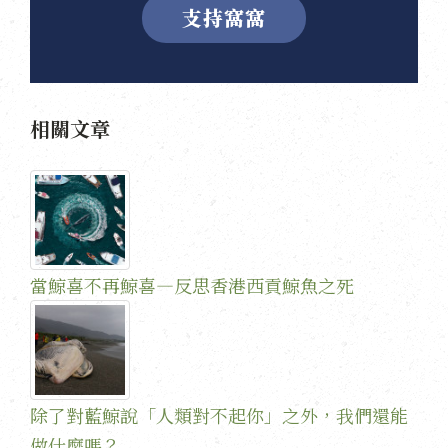
支持窩窩
相關文章
當鯨喜不再鯨喜—反思香港西貢鯨魚之死
除了對藍鯨說「人類對不起你」之外，我們還能
做什麼嗎？