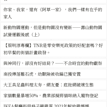
你家、我家，還有《阿草一家》，我們一樣有在乎的
家人
新動物園運動，但是動物園沒有變新——壽山動物園
試營運觀後感（上）
【蔡明淳專欄】TNR是零安樂死政策的好配套嗎？好
初早餐的街貓計畫啟發。
與神同行，卻沒有好結局？——不合時宜的動物獻祭
南投傳落難石虎，幼獸險被收編已獲安置
大王具足蟲料理太夯，網友憂：底拖網破壞生態
家貓數量暴增50%，農業部擬將貓咪納入寵物登記
IKEA餐廳拒用格子籠雞蛋 2021年解放雞媽媽