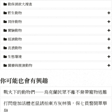
動保捐款大搜查
野生動物
同伴動物
實驗動物
經濟動物
流浪動物
生態環境
圈養與展演動物
你可能也會有興趣
戰火下的動物們——烏克蘭民眾不離不棄帶寵物逃難
打閃燈加活體老鼠誘拍東方灰林鴞，保七員警開單舉
發