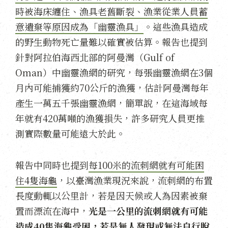
時被海床纏住、漁具老舊斷裂、漁業從業人員蓄
意遺棄等原因成為「幽靈漁具」
。這些漁具造成
的野生動物死亡量難以確實被估算。報告也提到
針對阿拉伯海西北部的阿曼灣（Gulf of
Oman）中幽靈漁網的研究，每張幽靈漁網在3個
月內可能捕獲約70公斤的漁獲，估計阿曼灣每年
產生一萬五千張幽靈漁網，簡單說，在這海域每
年就有420萬噸的漁獲損失，許多研究人員更推
測實際數量可能遠大於此。
報告中同時也提到
每100米的流刺網就有可能困
住4隻海龜
，以臺灣漁業現況來說，流刺網的布置
長度動輒以公里計，若是因天候或人為因素被棄
置而漂流在海中，
光是一公里的流刺網就有可能
造成40隻海龜受困，若是無人發現或無法自行脫