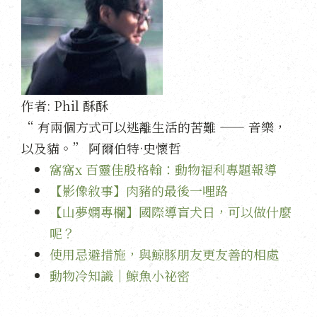
作者:
Phil 酥酥
“ 有兩個方式可以逃離生活的苦難 —— 音樂，
以及貓。” 阿爾伯特·史懷哲
窩窩x 百靈佳殷格翰：動物福利專題報導
【影像敘事】肉豬的最後一哩路
【山夢嫻專欄】國際導盲犬日，可以做什麼
呢？
使用忌避措施，與鯨豚朋友更友善的相處
動物冷知識｜鯨魚小祕密