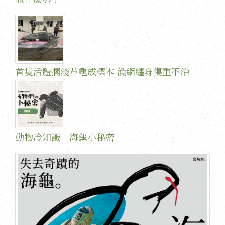
首隻活體擱淺革龜成標本 漁網纏身傷重不治
動物冷知識｜海龜小秘密