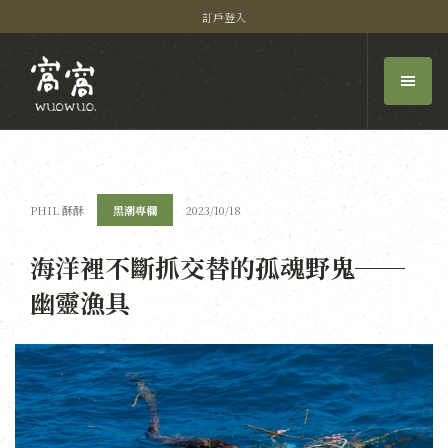
訂戶登入
PHIL 酥酥
黑潮專欄
2023/10/18
海洋裡不斷抓交替的孤魂野鬼──
幽靈漁具