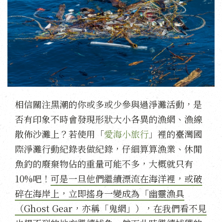
相信關注黑潮的你或多或少參與過淨灘活動，是
否有印象不時會發現形狀大小各異的漁網、漁線
散佈沙灘上？若使用「
愛海小旅行
」裡的臺灣國
際淨灘行動紀錄表做紀錄，仔細算算漁業、休閒
魚釣的廢棄物佔的重量可能不多，大概就只有
10%吧！
可是一旦他們繼續漂流在海洋裡，或破
碎在海岸上，立即搖身一變成為「幽靈漁具
（Ghost Gear，亦稱「鬼網」），在我們看不見