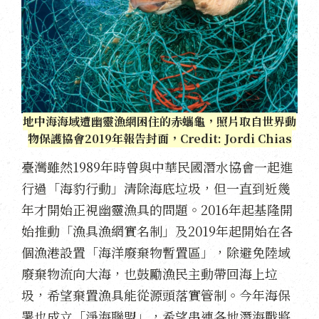
地中海海域遭幽靈漁網困住的赤蠵龜，照片取自世界動
物保護協會2019年報告封面，Credit: Jordi Chias
臺灣雖然1989年時曾與中華民國潛水協會一起進
行過「海豹行動」清除海底垃圾，但一直到近幾
年才開始正視幽靈漁具的問題。2016年起基隆開
始推動「漁具漁網實名制」及2019年起開始在各
個漁港設置「海洋廢棄物暫置區」，除避免陸域
廢棄物流向大海，也鼓勵漁民主動帶回海上垃
圾，希望棄置漁具能從源頭落實管制。今年海保
署也成立「淨海聯盟」，希望串連各地潛海戰將