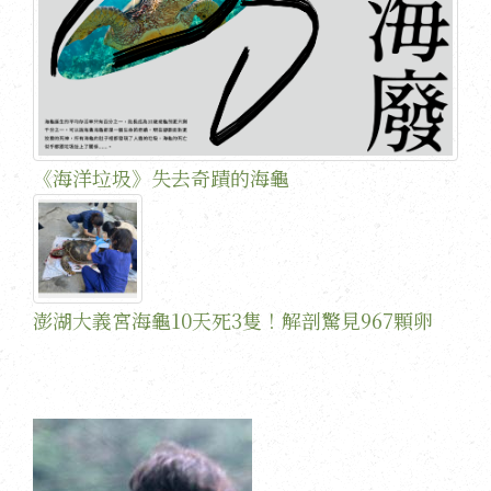
《海洋垃圾》失去奇蹟的海龜
澎湖大義宮海龜10天死3隻！解剖驚見967顆卵