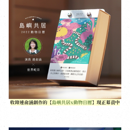
收錄連俞涵創作的【
島嶼共居x動物日曆
】現正募資中