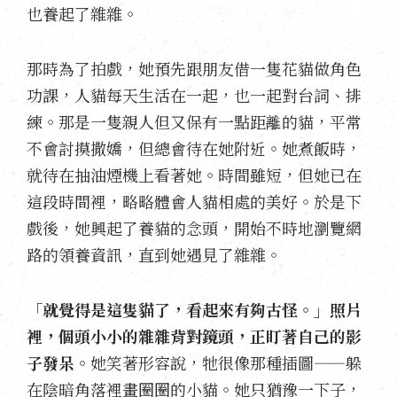
也養起了雜雜。
那時為了拍戲，她預先跟朋友借一隻花貓做角色
功課，人貓每天生活在一起，也一起對台詞、排
練。那是一隻親人但又保有一點距離的貓，平常
不會討摸撒嬌，但總會待在她附近。她煮飯時，
就待在抽油煙機上看著她。時間雖短，但她已在
這段時間裡，略略體會人貓相處的美好。於是下
戲後，她興起了養貓的念頭，開始不時地瀏覽網
路的領養資訊，直到她遇見了雜雜。
「就覺得是這隻貓了，看起來有夠古怪。」照片
裡，個頭小小的雜雜背對鏡頭，正盯著自己的影
子發呆。
她笑著形容說，牠很像那種插圖——躲
在陰暗角落裡畫圈圈的小貓。她只猶豫一下子，