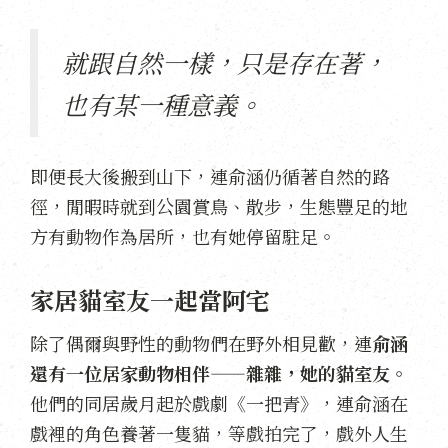
就跟自然一樣，只是存在著，
也有某一種意義。
即便長大後搬到山下，連俞涵仍循著自然的路
徑，閒暇時就到公園賞鳥、散步，生態豐足的地
方有動物作為居所，也有她停留駐足。
家居貓室友一起當阿宅
除了偶爾與野性的動物們在野外相見歡，連
俞涵
還有一位居家動物相伴——雜雜，她的貓室友。
他們的同居歲月起於戲劇《一把青》，連俞涵在
戲裡的角色養著一隻貓，等戲拍完了，戲外人生