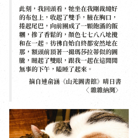
此刻，我回頭看，牠坐在我剛裁縫好
的布包上，收起了雙手，腋在胸口，
捲起尾巴，向前團成了一顆飽滿的飯
糰，摻了香鬆的，顏色七七八八地攪
和在一起。彷彿自始自終都安然地在
那，額頭前頂著一撮瑪莎拉蒂似的圖
騰，瞇起了雙眼，跟我一起在這閒閒
無事的下午，瞌睡了起來。
摘自連俞涵《山羌圖書館》晴日書
〈 雜雜納灣〉