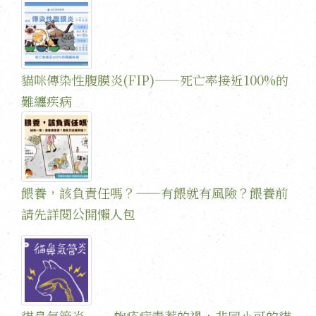
貓咪傳染性腹膜炎(FIP)——死亡率接近100%的
難纏疾病
餵養，該負責任嗎？——有餵就有風險？餵養前
請先詳閱公開懶人包