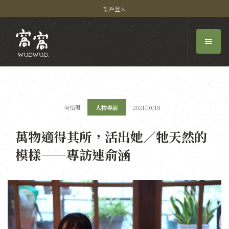
訂戶登入
何怡君
人物專訪
2021/10/18
萬物適得其所，活出她／牠天然的
模樣——專訪連俞涵