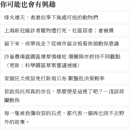
你可能也會有興趣
烽火連天，香港抗爭下無處可逃的動物們
上海新冠確診者寵物遭打死，社區居委：會補償
留下來，或帶我走？從城市留言板看街頭動保意識
沙崙農場蓋園區壞草鴞棲地 環團與市府持不同觀點
（更新：科學園區草案審議通過）
家貓狂犬疫苗免打新規公布 獸醫批決策輕率
若說烏托邦真的存在，那麼便是這裡了吧？—淺談荷
蘭動保
每一隻被救傷收容的石虎，都代表一個再也回不去野
外的故事。