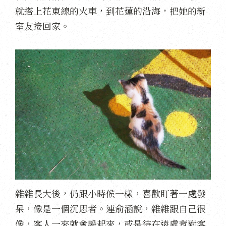
就搭上花東線的火車，到花蓮的沿海，把她的新
室友接回家。
雜雜長大後，仍跟小時候一樣，喜歡盯著一處發
呆，像是一個沉思者。連俞涵說，雜雜跟自己很
像，客人一來就會躲起來，或是待在遠處背對客