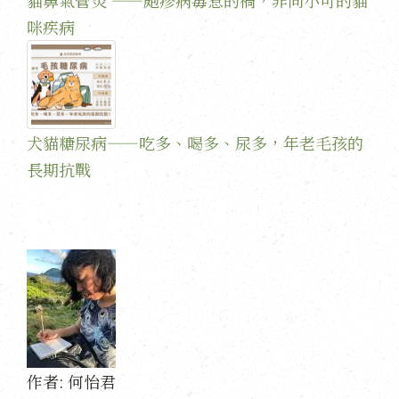
貓鼻氣管炎 ——皰疹病毒惹的禍，非同小可的貓
咪疾病
犬貓糖尿病——吃多、喝多、尿多，年老毛孩的
長期抗戰
作者:
何怡君