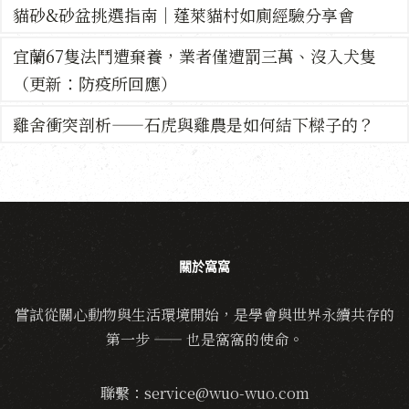
貓砂&砂盆挑選指南｜蓬萊貓村如廁經驗分享會
宜蘭67隻法鬥遭棄養，業者僅遭罰三萬、沒入犬隻
（更新：防疫所回應）
雞舍衝突剖析——石虎與雞農是如何結下樑子的？
關於窩窩
嘗試從關心動物與生活環境開始，是學會與世界永續共存的
第一步 —— 也是窩窩的使命。
聯繫：service@wuo-wuo.com