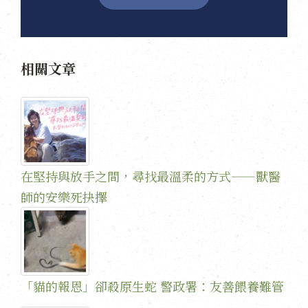
相關文章
在堅持與放手之間，尋找最溫柔的方式——獸醫
師的安樂死抉擇
「貓的報恩」卻殺原生蛇 警政署：友善餵養難管