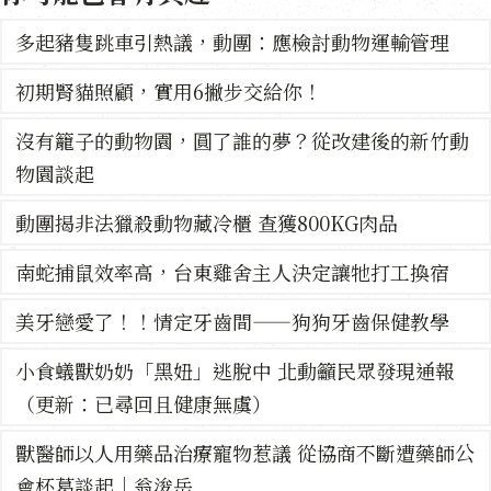
多起豬隻跳車引熱議，動團：應檢討動物運輸管理
初期腎貓照顧，實用6撇步交給你！
沒有籠子的動物園，圓了誰的夢？從改建後的新竹動
物園談起
動團揭非法獵殺動物藏冷櫃 查獲800KG肉品
南蛇捕鼠效率高，台東雞舍主人決定讓牠打工換宿
美牙戀愛了！！情定牙齒間——狗狗牙齒保健教學
小食蟻獸奶奶「黑妞」逃脫中 北動籲民眾發現通報
（更新：已尋回且健康無虞）
獸醫師以人用藥品治療寵物惹議 從協商不斷遭藥師公
會杯葛談起｜翁浚岳