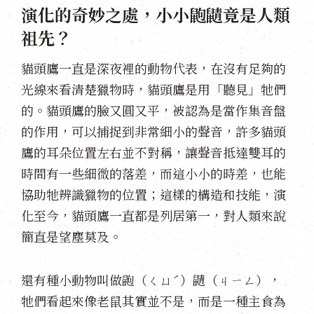
演化的奇妙之處，小小鼩鼱竟是人類
祖先？
貓頭鷹一直是深夜裡的動物代表，在沒有足夠的
光線來看清楚獵物時，貓頭鷹是用「聽見」牠們
的。貓頭鷹的臉又圓又平，被認為是當作集音盤
的作用，可以捕捉到非常細小的聲音，許多貓頭
鷹的耳朵位置左右並不對稱，讓聲音抵達雙耳的
時間有一些細微的落差，而這小小的時差，也能
協助牠辨識獵物的位置；這樣的構造和技能，演
化至今，貓頭鷹一直都是列居第一，對人類來說
簡直是望塵莫及。
還有種小動物叫做鼩（ㄑㄩˊ）鼱（ㄐㄧㄥ），
牠們看起來像老鼠其實並不是，而是一種主食為