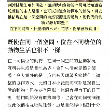
判讀排遺則更加明確，從形狀和食物的碎屑可以知道這
坨糞便的主人是誰，也可以知道食物攝取的狀況，再去
推估現在這一個空間的自然資源是否足夠，動物們的食
物來源有哪些？
在不同時節，什麼樣的水果、花草、樹葉會被食用。
既使在同一個空間，位在不同棲位的
動物生活也很不一樣
在不同棲位的動物，在同一個空間的互動狀況，
互利共生或是畫地為界，合作生活或是獨身闖
蕩？令人意外的是，竟也有因應著季節轉化而調
整的協作方式，比如日本小鼯鼠向來都是獨自生
活的動物，但在冬季降臨，氣溫直轉直下的日子
裡，牠們既使沒有血緣關係，也會在同個樹洞裡
彼此依偎相互取暖睡覺，這是自然界中相對十分