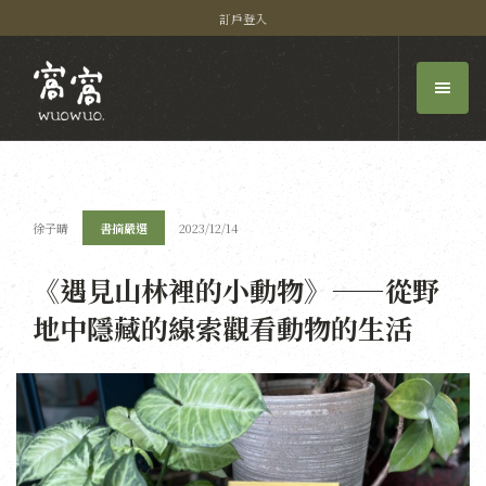
訂戶登入
徐子晴
書摘嚴選
2023/12/14
《遇見山林裡的小動物》——從野
地中隱藏的線索觀看動物的生活