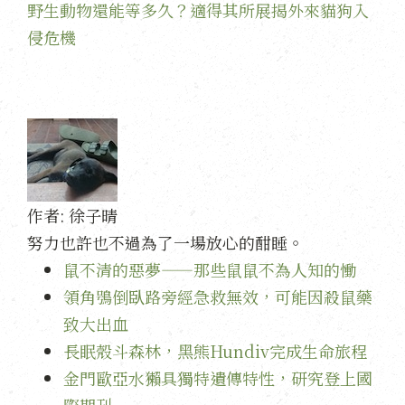
野生動物還能等多久？適得其所展揭外來貓狗入
侵危機
作者:
徐子晴
努力也許也不過為了一場放心的酣睡。
鼠不清的惡夢——那些鼠鼠不為人知的慟
領角鴞倒臥路旁經急救無效，可能因殺鼠藥
致大出血
長眠殼斗森林，黑熊Hundiv完成生命旅程
金門歐亞水獺具獨特遺傳特性，研究登上國