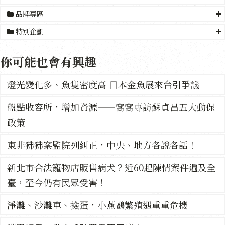
品牌專區
特別企劃
你可能也會有興趣
燈光變化多、魚隻密度高 日本金魚展來台引爭議
盤點收容所，增加資源——窩窩專訪蘇貞昌五大動保
政策
東非狒狒案監院列糾正，中央、地方各說各話！
新北市合法寵物店販售病犬？近60起陳情案件遍及全
臺，至今仍有民眾受害！
淨灘、沙灘車、撿蛋，小燕鷗繁殖遇重重危機