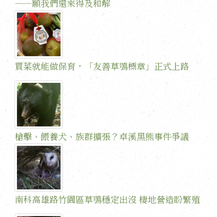
——願我們還來得及和解
買菜就能做保育，「友善草鴞標章」正式上路
槍擊、餵養犬、族群擴張？卓溪黑熊事件爭議
南科高雄路竹園區草鴞穩定出沒 棲地營造盼繁殖