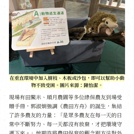
在垂直環境中加入樹枝、木板或沙包，即可以幫助小動
物不致受困。圖片來源：陳怡潔。
現場有田鱉米、順月農園等多位綠保農友到場受
贈手冊，郭淑娟強調《農田方舟》的誕生，集結
了許多農友的力量：「是眾多農友在每一天的日
常中不斷努力、每一天都沒有放棄，才把環境守
護下來。」她期許將農田保育的觀念跟方法對外