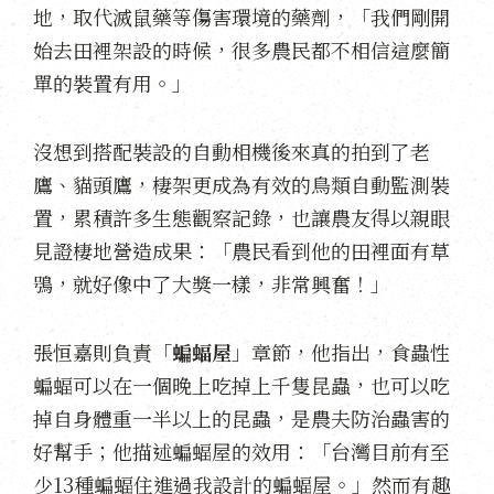
地，取代滅鼠藥等傷害環境的藥劑，「我們剛開
始去田裡架設的時候，很多農民都不相信這麼簡
單的裝置有用。」
沒想到搭配裝設的自動相機後來真的拍到了老
鷹、貓頭鷹，棲架更成為有效的鳥類自動監測裝
置，累積許多生態觀察記錄，也讓農友得以親眼
見證棲地營造成果：「農民看到他的田裡面有草
鴞，就好像中了大獎一樣，非常興奮！」
張恒嘉則負責「
蝙蝠屋
」章節，他指出，食蟲性
蝙蝠可以在一個晚上吃掉上千隻昆蟲，也可以吃
掉自身體重一半以上的昆蟲，是農夫防治蟲害的
好幫手；他描述蝙蝠屋的效用：「台灣目前有至
少13種蝙蝠住進過我設計的蝙蝠屋。」然而有趣