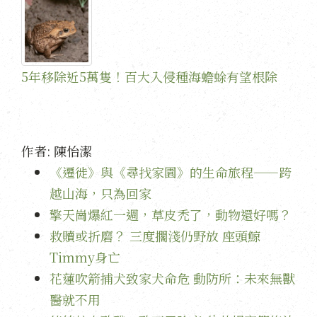
5年移除近5萬隻！百大入侵種海蟾蜍有望根除
作者:
陳怡潔
《遷徙》與《尋找家園》的生命旅程——跨
越山海，只為回家
擎天崗爆紅一週，草皮禿了，動物還好嗎？
救贖或折磨？ 三度擱淺仍野放 座頭鯨
Timmy身亡
花蓮吹箭捕犬致家犬命危 動防所：未來無獸
醫就不用