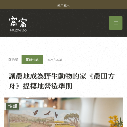
訂戶登入
陳怡潔
即時快訊
2025/03/31
讓農地成為野生動物的家《農田方
舟》提棲地營造準則