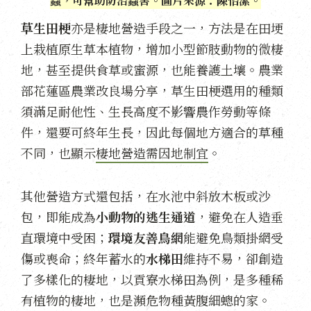
蟲，可幫助防治蟲害。圖片來源：陳怡潔。
草生田梗
亦是棲地營造手段之一，方法是在田埂
上栽植原生草本植物，增加小型節肢動物的微棲
地，甚至提供食草或蜜源，也能養護土壤。農業
部花蓮區農業改良場分享，草生田梗選用的種類
須滿足耐他性、生長高度不影響農作勞動等條
件，還要可終年生長，因此每個地方適合的草種
不同，也顯示
棲地營造需因地制宜
。
其他營造方式還包括，在水池中斜放木板或沙
包，即能成為
小動物的逃生通道
，避免在人造垂
直環境中受困；
環境友善鳥網
能避免鳥類掛網受
傷或喪命；終年蓄水的
水梯田
維持不易，卻創造
了多樣化的棲地，以貢寮水梯田為例，是多種稀
有植物的棲地，也是瀕危物種黃腹細蟌的家。