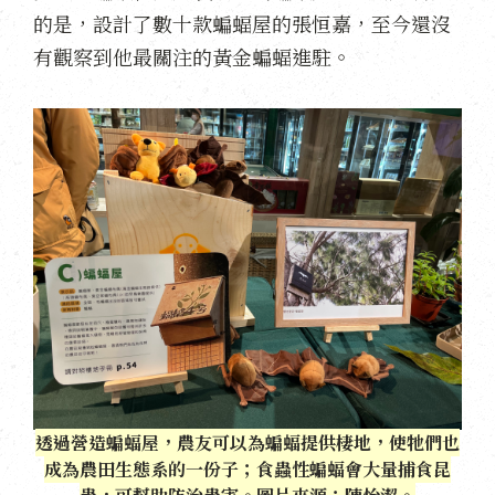
的是，設計了數十款蝙蝠屋的張恒嘉，至今還沒
有觀察到他最關注的黃金蝙蝠進駐。
透過營造蝙蝠屋，農友可以為蝙蝠提供棲地，使牠們也
成為農田生態系的一份子；食蟲性蝙蝠會大量捕食昆