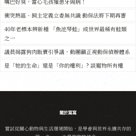
嘴巴好臭，當心毛孩罹患牙周病！
衝突熱區、飼主定義立委無共識 動保法將下期再審
40年老標本辨新種 「魚池琴蛙」成世界最稀有蛙類
之一
議員揭露狗肉販賣引爭議，動團籲正視動保偵辦體系
是「牠的生命」還是「你的權利」? 談寵物所有權
關於窩窩
嘗試從關心動物與生活環境開始，是學會與世界永續共存的