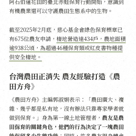
阿石伯蓮花田的臺北赤蛙保育行動開始，意識到
有機農業還可以守護農田生態系中的生物。
截至2025年2月底，慈心基金會綠色保育標章已
有675位農友申請，
棲地營造達434戶，農地面積
逾938公頃，為超過46種保育類或紅皮書物種提
供安全棲地。
台灣農田正消失 農友經驗打造《農
田方舟》
《農田方舟》主編郭淑娟表示：「農田廣大、複
雜、幾乎都是私有地，沒有辦法只靠專家學者就
做到保育。」身為第一線土地管理者，
農友是
農
田保育的關鍵角色，他們的行為決定了一塊農田
能保留多少生態功能
；同時，許多農友親身體會