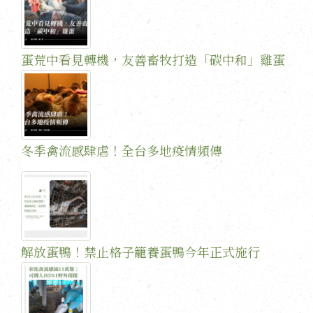
蛋荒中看見轉機，友善畜牧打造「碳中和」雞蛋
冬季禽流感肆虐！全台多地疫情頻傳
解放蛋鴨！禁止格子籠養蛋鴨今年正式施行