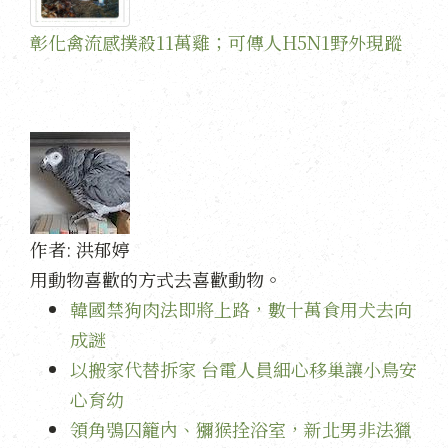
彰化禽流感撲殺11萬雞；可傳人H5N1野外現蹤
作者:
洪郁婷
用動物喜歡的方式去喜歡動物。
韓國禁狗肉法即將上路，數十萬食用犬去向
成謎
以搬家代替拆家 台電人員細心移巢讓小鳥安
心育幼
領角鴞囚籠內、獼猴拴浴室，新北男非法獵