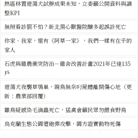
熱區移置遊蕩犬試辦成果未知，立委籲公開資料與調
整KPI
無照看診罰不怕？新北黑心獸醫院釀多起誤診死亡
你家、我家，還有《阿草一家》，我們一樣有在乎的
家人
石虎與雞農衝突防治－雞舍改善計畫2021年已達135
戶
遊蕩犬夜襲草鴞巢，親鳥無奈叼屍體離開傷心地（更
新：農業部回覆）
雛鳥疑感染毛滴蟲死亡，猛禽會籲民眾勿餵食野鳥
烏克蘭生態公園遭砲彈攻擊，園方證實動物死傷