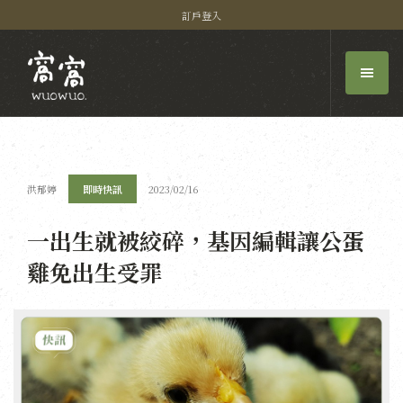
訂戶登入
洪郁婷
即時快訊
2023/02/16
一出生就被絞碎，基因編輯讓公蛋
雞免出生受罪