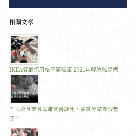
相關文章
IKEA餐廳拒用格子籠雞蛋 2021年解放雞媽媽
五大速食業者母雞友善評比，麥當勞拿零分墊
底！