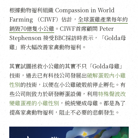
根據動物福利組織 Compassion in World
Farming （CIWF）估計，
全球蛋雞產業每年約
銷毀70億隻小公雞
。CIWF首席顧問 Peter
Stephenson 接受BBC採訪時表示，「Golda母
雞」將大幅改善家禽動物福利。
其實試圖拯救小公雞的其實不只「Golda母雞」
技術，過去已有科技公司發展出
破解蛋殼內小雞
性別
的技術，以便在小公雞破殼前停止孵化。有
些公司則致力於研發孵蛋設備，利用
特殊聲波改
變雞蛋裡的小雞性別
，統統變成母雞。都是為了
提高家禽動物福利，阻止不必要的悲劇發生。