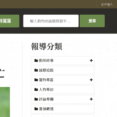
訂戶登入
搜
持窩窩
搜尋
尋
報導分類
動保時事
亡
議題追蹤
寵物專區
人物專訪
評論專欄
書摘嚴選