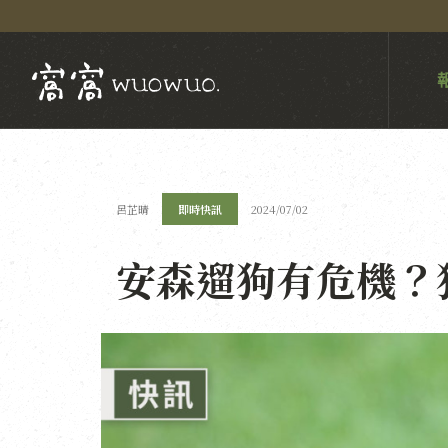
呂芷晴
即時快訊
2024/07/02
安森遛狗有危機？