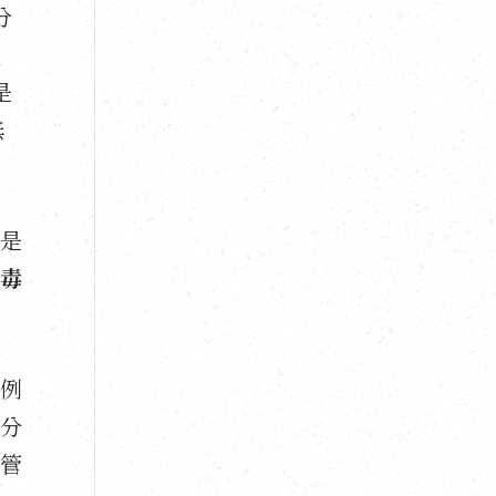
分
是
無
是
毒
例
分
管