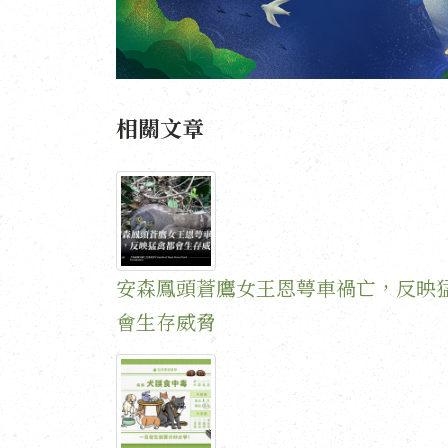
相關文章
安森鳳頭蒼鷹女王恩萼車禍亡，反映
會生存威脅