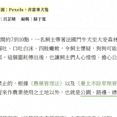
源：Pexels，非當事犬隻
｜呂芷晴 編輯｜蘇于寬
晚間約7到10點，一名飼主帶著法國鬥牛犬至大安森
嘔吐、口吐白沫、四肢癱軟，令飼主懷疑，狗狗可能
餌。這個噩耗傳出後，也讓飼主們人心惶惶、擔心公
禁止的，根據
《農藥管理法》
以及
《臺北市除草劑管
從來作農業使用之土地以外，也就是
公園、路邊、綠