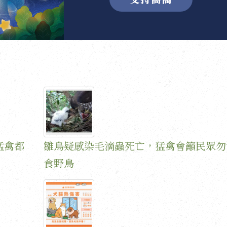
猛禽都
雛鳥疑感染毛滴蟲死亡，猛禽會籲民眾勿
食野鳥