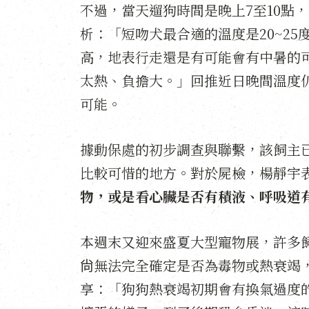
不過，當天遛狗時間是晚上7至10點
析：「短吻犬最合適的溫度是20~2
高，地表行走還是有可能會有中暑的
太熱、負擔大。」回推近日晚間溫度仍
可能。
據動保處的初步調查與聯繫，該飼主
比較可惜的地方。對於屍檢，楊靜宇
物，或是看心臟是否有積液、呼吸道
本週末又迎來盛夏大型寵物展，許多
尙無法完全確定是否為毒物或熱衰竭
享：「狗狗熱衰竭初期會有換氣過度