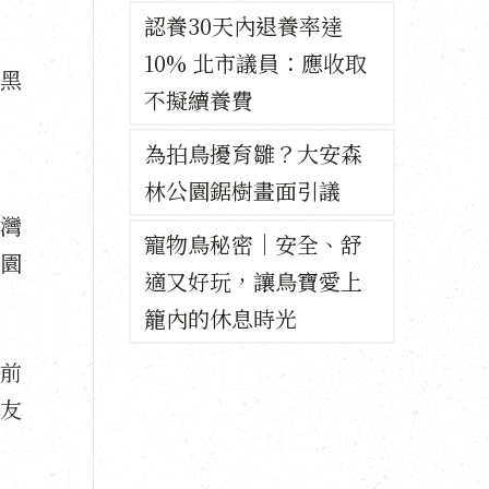
認養30天內退養率達
10% 北市議員：應收取
黑
不擬續養費
為拍鳥擾育雛？大安森
林公園鋸樹畫面引議
灣
寵物鳥秘密｜安全、舒
園
適又好玩，讓鳥寶愛上
籠內的休息時光
前
友