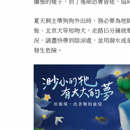
擴張的樣子，到了後期恐會昏迷，這
夏天飼主帶狗狗外出時，務必要為牠
施、北京犬等短吻犬，走路15分鐘就
況，請盡快帶到陰涼處，並用潑水或
發生危險。