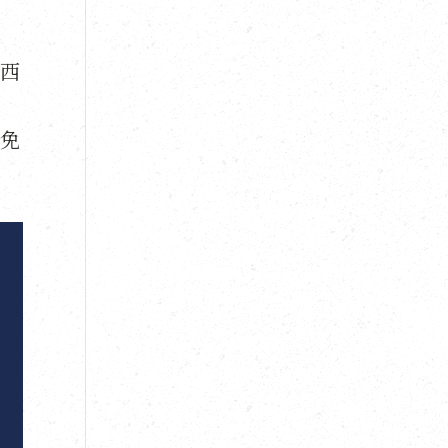
西
免
，