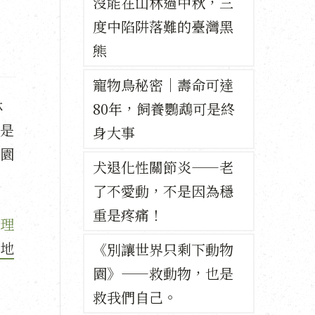
沒能在山林過中秋，三
度中陷阱落難的臺灣黑
熊
寵物鳥秘密｜壽命可達
林
80年，飼養鸚鵡可是終
是
身大事
園
犬退化性關節炎——老
了不愛動，不是因為穩
重是疼痛！
理
地
《別讓世界只剩下動物
園》——救動物，也是
救我們自己。