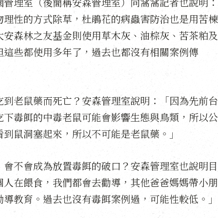
園管理室（後簡稱安森管理室）向窩窩記者也說明：
物理性的方式除草，杜鵑花的病蟲害防治也是用苦楝
大安森林之友基金則使用草木灰、油棕灰、苦茶粕及
但這些都使用多年了，過去也都沒有相關案例傳
吃到老鼠藥而死亡？安森管理室說明：「因為先前台
吃下毒餌的中毒老鼠可能會影響生態與鳥類，所以公
看到鼠洞塞起來，所以不可能是老鼠藥。」
，會不會成為放置毒餌的破口？安森管理室也說明目
個人在餵食，我們都會去勸導，其他爸爸媽媽帶小朋
勸導教育。過去也沒有毒餌案例過，可能性較低。」