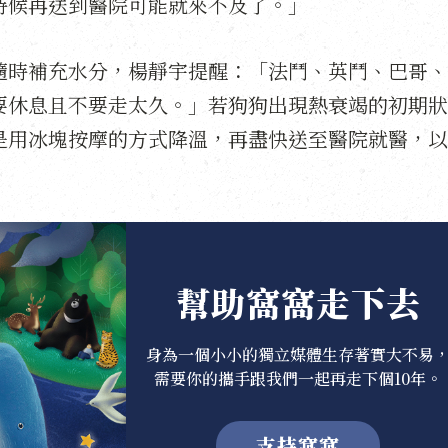
時候再送到醫院可能就來不及了。」
隨時補充水分，楊靜宇提醒：「法鬥、英鬥、巴哥、
要休息且不要走太久。」若狗狗出現熱衰竭的初期狀
是用冰塊按摩的方式降溫，再盡快送至醫院就醫，以
幫助窩窩走下去
身為一個小小的獨立媒體生存著實大不易
需要你的攜手跟我們一起再走下個10年。
支持窩窩