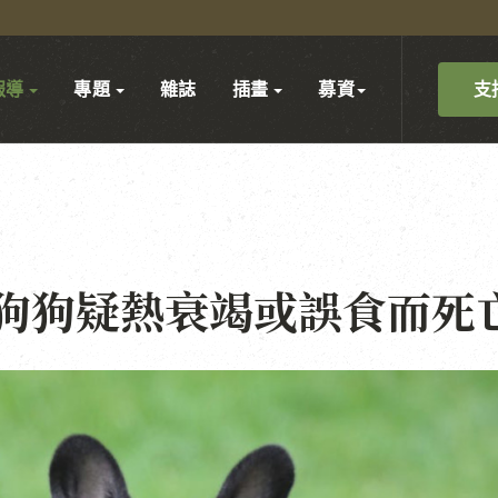
支
報導
專題
雜誌
插畫
募資
狗狗疑熱衰竭或誤食而死