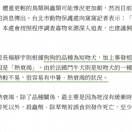
，體重更輕的鳥類與蟲類可能慘況更加劇，然而目前
的消息傳出。台北市動物保護處向窩窩記者表示：「
，本處會按照程序調查毒物來源深入追查，也建議飼
院長楊靜宇則根據
狗狗的品種為短吻犬，加上事發相
因是「熱衰竭」。由於法國鬥牛犬則是短吻犬的一種
熱較不易，很容易有中暑、熱衰竭的狀況。
熱衰竭，除了品種關係，最主要是因為牠沒有緩衝時
猝死以外，殺蟲劑、除草劑若誤食到發作死亡，至少