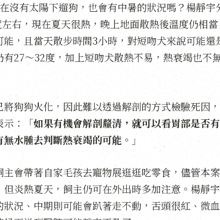
，在沒有太陽下遛狗，也會有中暑的狀況嗎？楊靜宇
5度左右，現在夏天很熱，晚上地面散熱後溫度仍相當
可能，且當天散步時間3小時，對短吻犬來說可能還
有27～32度，加上短吻犬散熱不易，熱衰竭也不
已將狗狗火化，因此難以透過解剖的方式檢驗死因，
表示：「
如果有機會解剖釐清，就可以看胃部是否有
有無水腫去判斷熱衰竭的可能。
」
飼主會帶著自家毛孩去寵物展逛逛吃零食，儘管本案
，但炎熱夏天，飼主仍可在外出時多加注意。楊靜宇
的狀況、中期則可能會趴著走不動，舌頭很紅、微血