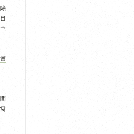
除
目
主
當
，
間
需