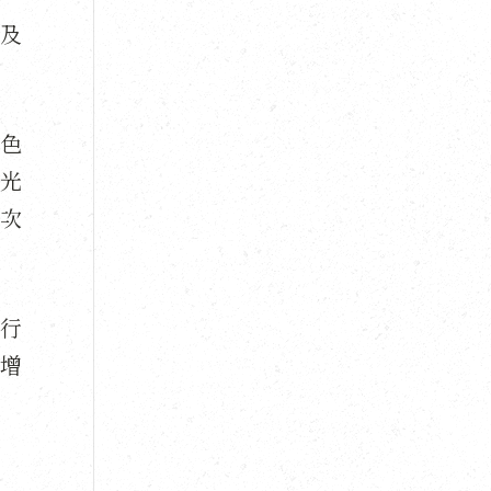
及
色
光
次
行
增