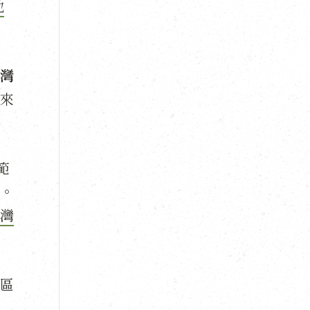
地
灣
來
範
。
灣
區