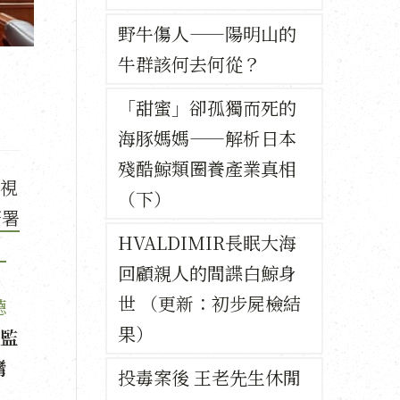
野牛傷人——陽明山的
牛群該何去何從？
「甜蜜」卻孤獨而死的
海豚媽媽——解析日本
殘酷鯨類圈養產業真相
視
（下）
簽署
HVALDIMIR長眠大海
。
回顧親人的間諜白鯨身
世 （更新：初步屍檢結
聽
果）
監
灣
投毒案後 王老先生休閒