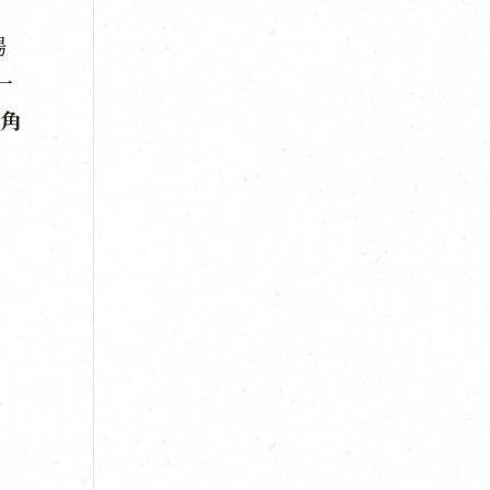
楊
一
角