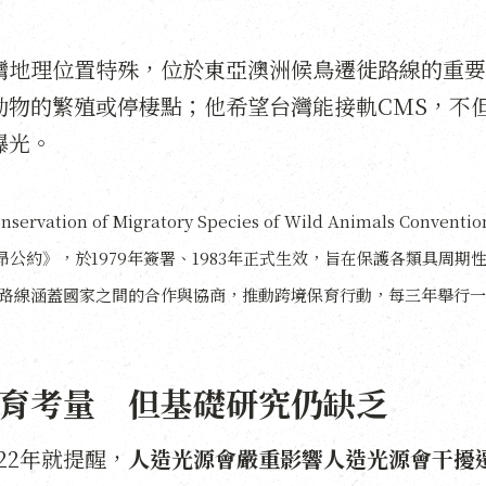
灣地理位置特殊，位於東亞澳洲候鳥遷徙路線的重要
動物的繁殖或停棲點；他希望台灣能接軌CMS，不
曝光。
tion of Migratory Species of Wild Animals Conventio
，又稱《波昂公約》，於1979年簽署、1983年正式生效，旨在保護各類具周期
路線涵蓋國家之間的合作與協商，推動跨境保育行動，每三年舉行一
育考量 但基礎研究仍缺乏
22年就提醒，
人造光源會嚴重影響人造光源會干擾