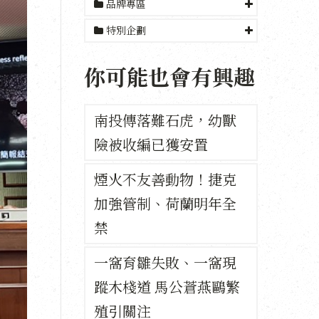
品牌專區
特別企劃
你可能也會有興趣
南投傳落難石虎，幼獸
險被收編已獲安置
煙火不友善動物！捷克
加強管制、荷蘭明年全
禁
一窩育雛失敗、一窩現
蹤木棧道 馬公蒼燕鷗繁
殖引關注