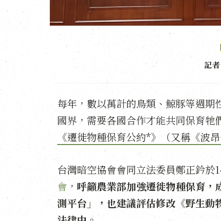
記者
每年，數以萬計的鳥類、鯨豚等週期
國界，需要各國合作才能共同保育牠
《遷徙物種保育公約*》（又稱《波昂
台灣暗空協會會同立法委員鄭正鈐於1
會
，
呼籲農業部加強遷徙物種保育，
測平台」，也建議評估修改《野生動
法律中。