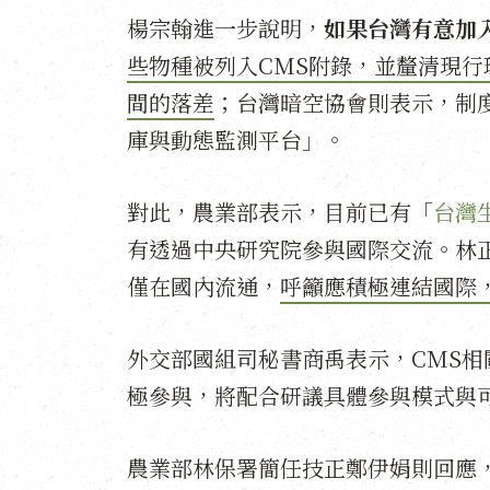
楊宗翰進一步說明，
如果台灣有意加
些物種被列入CMS附錄，並釐清現
間的落差
；台灣暗空協會則表示，制
庫與動態監測平台」。
對此，農業部表示，目前已有「
台灣
有透過中央研究院參與國際交流。林
僅在國內流通，
呼籲應積極連結國際
外交部國組司秘書商禹表示，CMS
極參與，將配合研議具體參與模式與
農業部林保署簡任技正鄭伊娟則回應