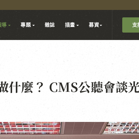
支
報導
專題
雜誌
插畫
募資
做什麼？ CMS公聽會談