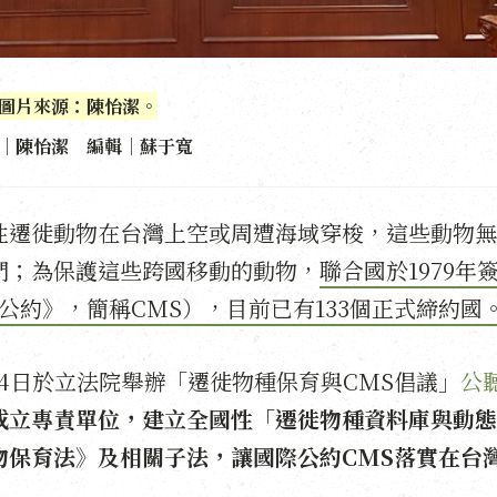
圖片來源：陳怡潔。
｜陳怡潔 編輯｜蘇于寬
性遷徙動物在台灣上空或周遭海域穿梭，這些動物無
們；為保護這些跨國移動的動物，
聯合國於1979年
公約》，簡稱CMS），目前已有133個正式締約國
4日於立法院舉辦「遷徙物種保育與CMS倡議」
公
成立專責單位，建立全國性「遷徙物種資料庫與動態
物保育法》及相關子法，讓國際公約CMS落實在台