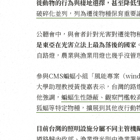
徙動物的行為與棲地選擇，甚至降低
破碎化並列，列為遷徙物種保育重要
公聽會中，與會者針對光害對遷徙物
是東亞在光害立法上最為落後的國家
自路燈，農業與漁業用燈也幾乎沒管
參與CMS蝙蝠小組「風能專案（wind ene
大學助理教授黃俊嘉表示，台灣的路
他強調，
蝙蝠生性隱蔽、觀察門檻較
狐蝠等特定物種，擴展到其他夜行動
目前台灣的照明設施分屬不同主管機
道路歸內政部、漁業燈光則由漁業署