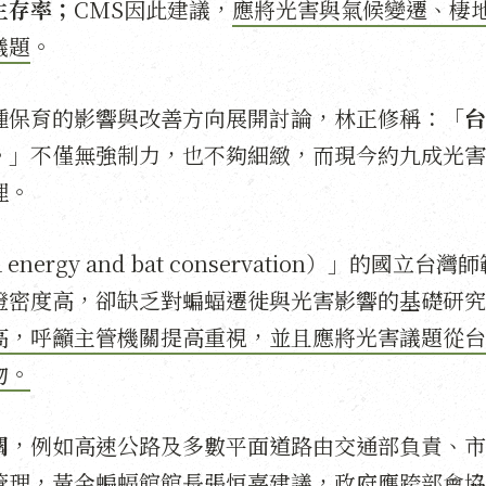
生存率；
CMS因此建議，
應將光害與氣候變遷、棲
議題
。
種保育的影響與改善方向展開討論，林正修稱：「
台
。
」不僅無強制力，也不夠細緻，而現今約九成光害
理。
rgy and bat conservation）」的國立台灣師
燈密度高，卻缺乏對蝙蝠遷徙與光害影響的基礎研究
高，呼籲主管機關提高重視，並且應將光害議題從台
物。
關
，例如高速公路及多數平面道路由交通部負責、市
管理，黃金蝙蝠館館長張恒嘉建議，政府應跨部會協