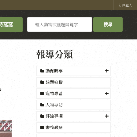
訂戶登入
搜
持窩窩
搜尋
尋
報導分類
動保時事
光
議題追蹤
寵物專區
人物專訪
評論專欄
書摘嚴選