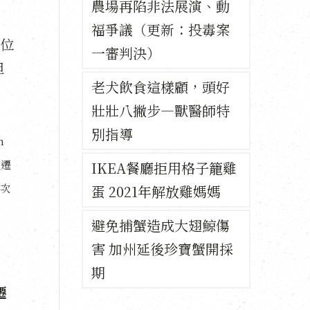
農場再陷非法展演、動
福爭議（更新：投毒案
位
一審判決）
但
老犬飲食這樣顧，頭好
壯壯八撇步—獸醫師特
別指導
n
性遷
IKEA餐廳拒用格子籠雞
次
蛋 2021年解放雞媽媽
避免捕蟹造成大翅鯨傷
害 加州延後珍寶蟹開採
期
遷