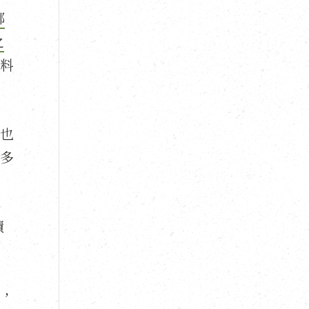
哪
之
料
，也
多
積
，