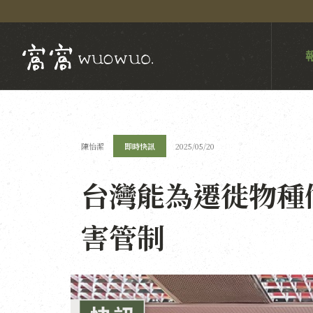
陳怡潔
即時快訊
2025/05/20
台灣能為遷徙物種
害管制