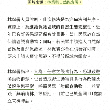
圖片來源：
林業與自然保育署
。
林保署人員說明，此次修法是為完備法制程序。
實際上，為
維護保護區域的自然生態完整性
，近
年已修訂各保護區保育計畫書，禁止民眾於自然
保護區餵食動物；同時，若民眾申請進入自然保
留區及自然保護區，林保署亦會在核發許可時，
要求申請人遵守規範、不得於區域內餵食。
林保署指出，
人為、任意之餵食行為，恐導致遊
蕩動物群聚，也會造成野生動物覓食行為改變及
破壞生態平衡
，呼籲民眾「
勿餵食動物
」，並實
踐「
無痕山林
」等原則，目前也已於全國111處設
立宣導牌誌。