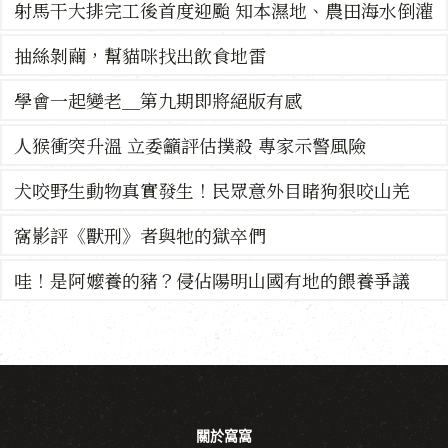
射馬干大排完工後首度迎颱 知本濕地、農田海水倒灌
抽絲剝繭，幫貓咪找出飲食地雷
學會一起變老＿第九期即將絕版有感
人猴衝突升溫 立委籲評估撲殺 專家示警風險
犬咬野生動物真實發生！民眾意外目睹狗狠咬山羌
窩影評《獸刑》者與牠的獄卒們
哇！是阿嬤養的豬？侵佔陽明山國有地的餵養爭議
關於窩窩