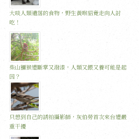
大啖人類遺落的食物，野生黃喉貂竟走向人討
吃！
柴山獼猴遭斷掌又潑漆，人類又餵又養可能是起
因？
只想到自己的誘拍攝影師，灰伯勞首次來台遭嚴
重干擾