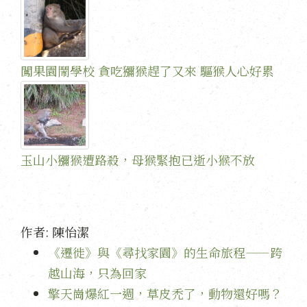
闖果園鬧學校 貪吃獼猴趕了又來 驅猴人心好累
玉山小獼猴遭路殺，母猴緊抱已逝小猴不放
作者:
陳怡潔
《遷徙》與《尋找家園》的生命旅程——跨
越山海，只為回家
擎天崗爆紅一週，草皮禿了，動物還好嗎？