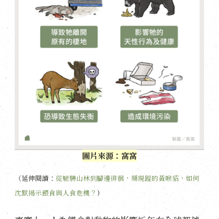
圖片來源：窩窩
（延伸閱讀：
從馳騁山林到腳邊徘徊，頻現蹤的黃喉貂，如何
沈默揭示餵食與人食危機？
）