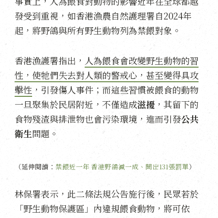
事實上，人為餵食對動物的影響近年在全球都越
發受到重視，如香港漁農自然護理署自2024年
起，將野鴿與所有野生動物列為禁餵對象。
香港漁護署指出，
人為餵食會改變野生動物的習
性，使牠們失去對人類的警戒心，甚至變得具攻
擊性
，引發傷人事件；而這些習慣被餵食的動物
一旦聚集於民居附近，不僅造成
滋擾
，其留下的
食物殘渣與排泄物也會污染環境，進而引發
公共
衛生
問題。
（延伸閱讀：
禁餵近一年 香港野鴿減一成、開出131張罰單
）
林保署表示，此二條法規公告施行後，民眾若於
「野生動物保護區」內違規餵食動物，將可依