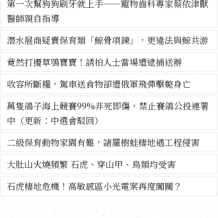
第一次幫狗狗刷牙就上手——寵物齒科專家蔡依津獸
醫師親自指導
潛水展商疑賣保育類「鯨骨項鍊」，更違法與鯨共游
竟然打擾草鴞寶寶！誘拍人士當場遭逮捕送辦
收容所斷糧，駕車送食物卻遭俄軍飛彈擊斃身亡
萬隻鴿子海上競賽99%非死即傷，禁止賽鴿公投連署
中（更新：中選會駁回）
二級保育動物家園有難，諸羅樹蛙棲地遇工程侵害
大肚山火燒頻繁 石虎、穿山甲、鳥類均受害
石虎棲地危機！高敏感區小光電案再度闖關？