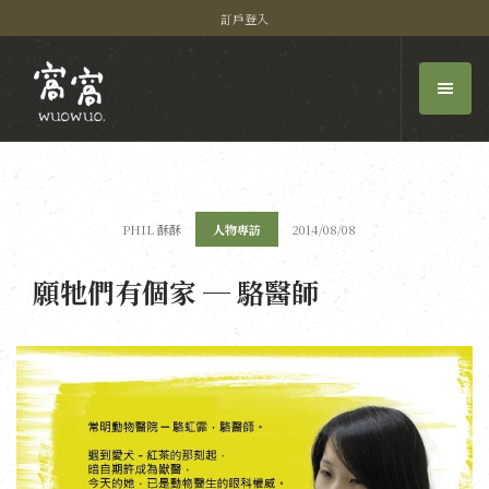
訂戶登入
PHIL 酥酥
人物專訪
2014/08/08
願牠們有個家 ─ 駱醫師