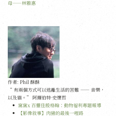
母——林雅惠
作者:
Phil 酥酥
“ 有兩個方式可以逃離生活的苦難 —— 音樂，
以及貓。” 阿爾伯特·史懷哲
窩窩x 百靈佳殷格翰：動物福利專題報導
【影像敘事】肉豬的最後一哩路