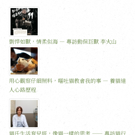
剽悍如獸，情柔似海 — 專訪動保巨獸 李火山
用心觀察仔細照料，嘔吐貓教會我的事 — 養貓達
人心路歷程
貓氏生活育兒經，像貓一樣的思考 —— 專訪貓行