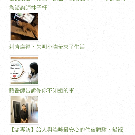
為諮詢師林子軒
刺青店裡，失明小貓帶來了生活
駱醫師告訴你你不知道的事
【窩專訪】給人與貓咪最安心的住宿體驗，貓褓