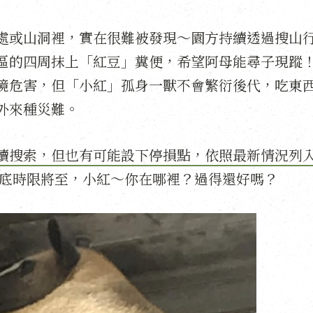
處或山洞裡，實在很難被發現～園方持續透過搜山
區的四周抹上「紅豆」糞便，希望阿母能尋子現蹤
境危害，但「小紅」孤身一獸不會繁衍後代，吃東
外來種災難。
持續搜索，但也有可能設下停損點，依照最新情況列
月底時限將至，小紅～你在哪裡？過得還好嗎？