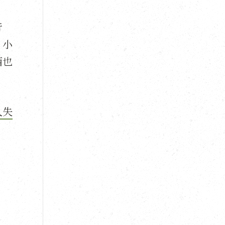
行
！小
西也
入失