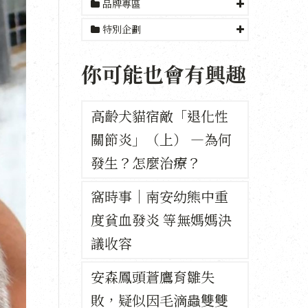
品牌專區
特別企劃
你可能也會有興趣
高齡犬貓宿敵「退化性
關節炎」（上） —為何
發生？怎麼治療？
窩時事｜南安幼熊中重
度貧血發炎 等無媽媽決
議收容
安森鳳頭蒼鷹育雛失
敗，疑似因毛滴蟲雙雙