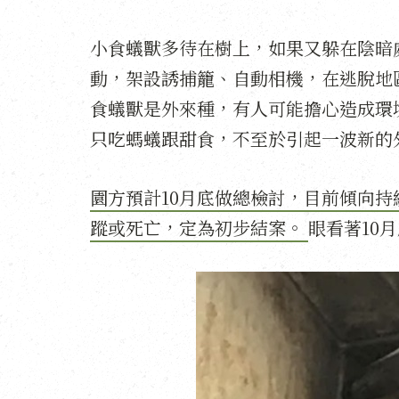
小食蟻獸多待在樹上，如果又躲在陰暗
動，架設誘捕籠、自動相機，在逃脫地
食蟻獸是外來種，有人可能擔心造成環
只吃螞蟻跟甜食，不至於引起一波新的
園方預計10月底做總檢討，目前傾向
蹤或死亡，定為初步結案。
眼看著10