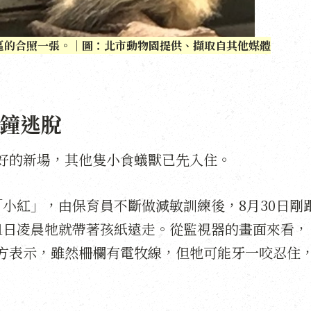
區的合照一張。｜圖：北市動物園提供、擷取自其他媒體
分鐘逃脫
好的新場，其他隻小食蟻獸已先入住。
小紅」，由保育員不斷做減敏訓練後，8月30日剛
月1日凌晨牠就帶著孩紙遠走。從監視器的畫面來看，
方表示，雖然柵欄有電牧線，但牠可能牙一咬忍住