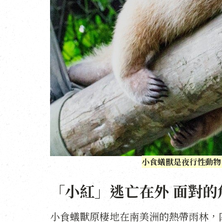
小食蟻獸是夜行性動物
「小紅」逃亡在外 面對的
小食蟻獸原棲地在南美洲的熱帶雨林，