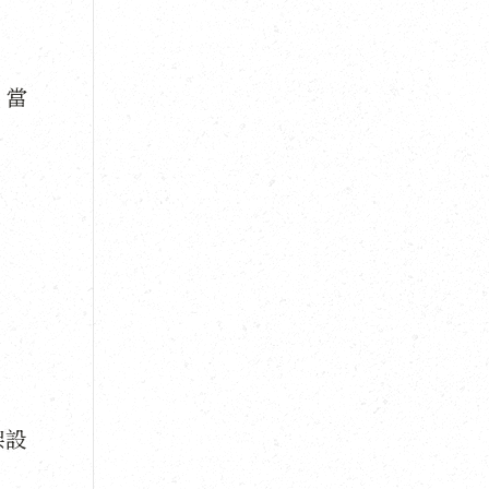
！當
架設