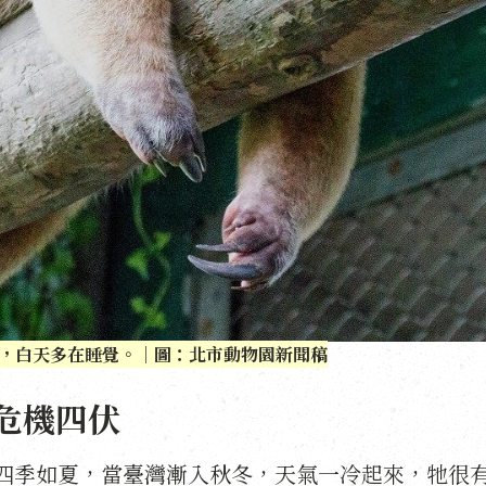
，白天多在睡覺。｜圖：北市動物園新聞稿
危機四伏
四季如夏，當臺灣漸入秋冬，天氣一冷起來，牠很