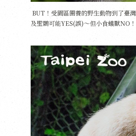
BUT！受園區圈養的野生動物到了臺
及聖䴉可能YES(誤)～但小食蟻獸NO