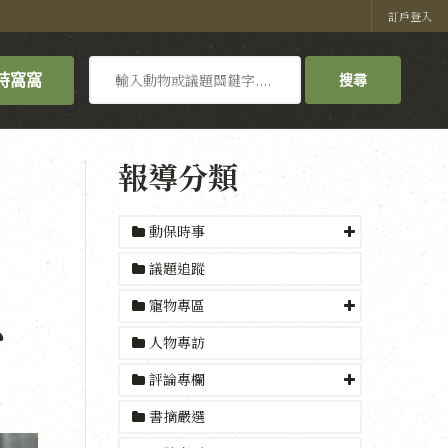
訂戶登入
搜
持窩窩
搜尋
尋
報導分類
動保時事
，
議題追蹤
寵物專區
少
人物專訪
評論專欄
書摘嚴選