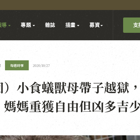
支
報導
專題
雜誌
插畫
募資
君
每週時事
2020/10/27
回）小食蟻獸母帶子越獄
，媽媽重獲自由但凶多吉