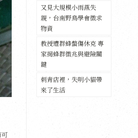
又見大規模小雨燕失
親，台南野鳥學會徵求
物資
教授遭群蜂螫傷休克 專
家揭蜂群徵兆與避險關
鍵
刺青店裡，失明小貓帶
來了生活
有可