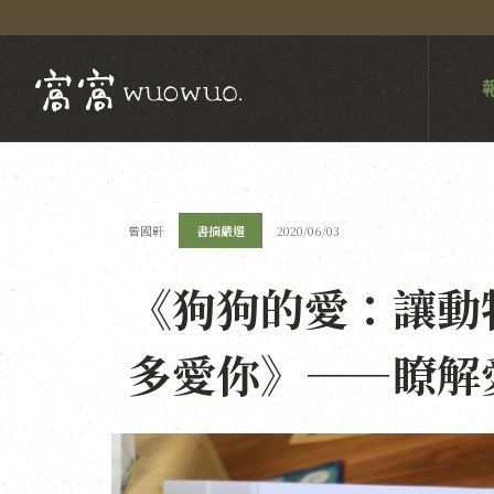
曾國軒
書摘嚴選
2020/06/03
《狗狗的愛：讓動
多愛你》——瞭解