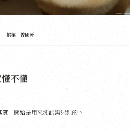
撰稿｜曾國軒
竟懂不懂
其實一開始是用來測試黑猩猩的。