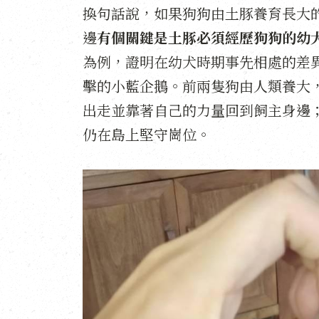
換句話說，如果狗狗由土豚養育長大
邊
有個關鍵是土豚必須經歷狗狗的幼
為例，證明在幼犬時期事先相處的差
擊的小藍企鵝。前兩隻狗由人類養大
出走並靠著自己的力量回到飼主身邊
仍在島上堅守崗位。