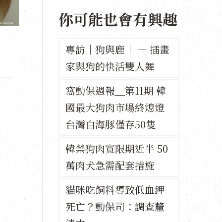
你可能也會有興趣
專訪｜狗與鹿｜ — 插畫
家與狗的快活雙人舞
窩動保週報＿第11期 韓
國最大狗肉市場終熄燈
台灣白海豚僅存50隻
韓禁狗肉寬限期近半 50
萬肉犬急需配套措施
貓咪吃飼料導致低血鉀
死亡？動保司：調查釐