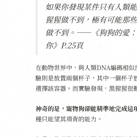
如果你發現某件只有人類能
猩猩做不到，極有可能那些
做不到。——《狗狗的愛：
你》P.25頁
在動物世界中，與人類DNA編碼相似
驗則是放置兩個杯子，其中一個杯子
選擇該容器。而實驗發現，黑猩猩很
神奇的是，寵物狗卻能精準地完成這
種只能望其項背的能力。