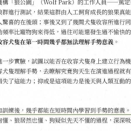
「狼公園」（Wolf Park）的工作人員——篤定
狼群進行測試，結果這群由人工飼育成長的狼果真能
人驚喜的在後頭；事後又到了幾間犬隻收容所進行同
動頻率比寵物狗來得低，過往可能還發生過不愉快的
收容犬隻在第一時間幾乎都無法理解手勢意義
。
進一步實驗，試圖以能否在收容犬隻身上建立行為機
容犬隻理解手勢，去瞭解究竟狗天生在演進過程就有
錯失了這能力；抑或是這項能力是後天與人類互動的
加訓練後，幾乎都能在短時間內學習到手勢的意義。
狗懂、狼居然也懂、狗疑似先天不懂的過程，深深吸