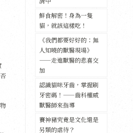
清中
鮮食解密！身為一隻
貓，就該這樣吃！
《我們都要好好的：無
人知曉的獸醫現場》
——走進獸醫的悲喜交
實
加
否
​認識貓咪牙齒，掌握刷
牙密碼！——齒科權威
獸醫師來指導
物
賽神豬究竟是文化還是
另類的虐待？