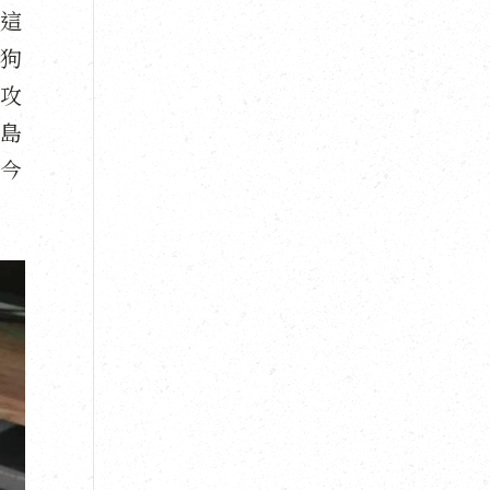
這
狗
攻
島
今