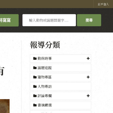
訂戶登入
搜
持窩窩
搜尋
尋
報導分類
動保時事
有
議題追蹤
寵物專區
人物專訪
評論專欄
書摘嚴選