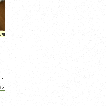
認知
，
成