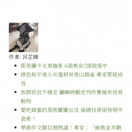
作者:
呂芷晴
斯里蘭卡火車撞象 6頭喪命2頭救援中
綠色和平推小米復耕保育山麻雀 專家質疑成
效
族群狀況不穩定 蘭嶼吻鰕虎列珍貴稀有保育
動物
愛吃蜂蜜的黑熊屢屢出沒 循線找尋卻發現中
套索！
學測作文題目掀熱議！專家：「鯨魚並非聽