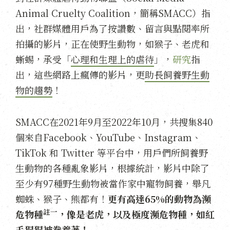
Animal Cruelty Coalition，簡稱SMACC）指
出，社群媒體用戶為了按讚數、留言與點閱率所
拍攝的影片，正在使野生動物，如猴子、老虎和
蜥蜴，承受「
心理和生理上的虐待
」，
研究
指
出，這些網路上瘋傳的影片，更
助長飼養野生動
物的趨勢
！
SMACC在2021年9月至2022年10月，共搜集840
個來自Facebook、YouTube、Instagram、
TikTok 和 Twitter 等平台中，用戶們所飼養野
生動物的各種亂象影片，根據統計，影片中除了
至少有97種野生動物被當作家中寵物飼養，舉凡
蜘蛛、猴子、熊都有！
更有高達65%的動物為瀕
註一
危物種
，像是老虎，以及極度瀕危物種，如紅
毛猩猩被豢養著！