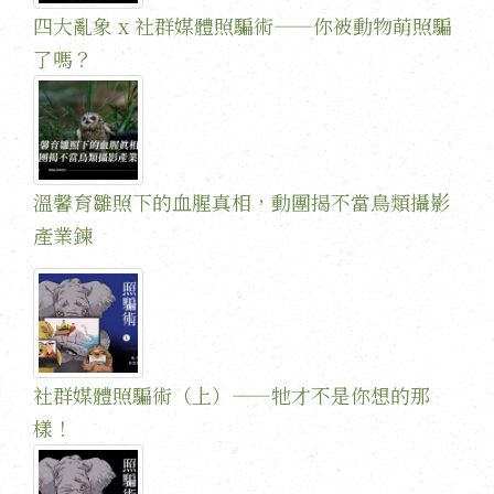
四大亂象 x 社群媒體照騙術——你被動物萌照騙
了嗎？
溫馨育雛照下的血腥真相，動團揭不當鳥類攝影
產業鍊
社群媒體照騙術（上）——牠才不是你想的那
樣！