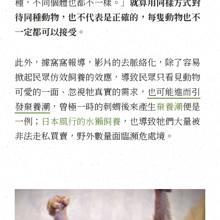
種，不同個體也都不一樣。」
就算用同樣方式對
待同種動物，也不代表是正確的，每隻動物也不
一定都可以接受。
此外，據窩窩報導，影片的去脈絡化，除了容易
掀起民眾仿效飼養的效應，導致民眾只看見動物
可愛的一面、忽視牠真實的需求，
也可能進而引
發棄養潮
，曾極一時的刺蝟後來產生
棄養潮
便是
一例；
日本風行的水獺飼養
，也導致牠們大量被
非法走私買賣，野外數量面臨瀕危處境。