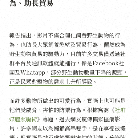
為、助長貿易
報告指出，影片不僅合理化飼養野生動物的行
為，也助長大眾飼養慾望及貿易行為，儼然成為
野生動物貿易的驅動力，目前許多交易僅透過社
群平台及通訊軟體就能進行，像是Facebook社
團及Whatapp，
部分野生動物數量下降的源頭，
正是民眾對寵物的需求上升所導致
。
而許多動物所做出的可愛行為，實際上也可能是
牠們受威脅、害怕的防禦行為。根據窩窩《
社群
媒體照騙術
》專題，過去網友瘋傳懶猴搔癢影
片，許多網友以為懶猴高舉雙手，是在享受被搔
癢，但實際是牠正處於驚嚇害怕的狀態，分泌腋