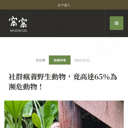
訂戶登入
呂芷晴
每週時事
2022/12/12
社群瘋養野生動物，竟高達65％為
瀕危動物！