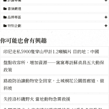
評論專欄
書摘嚴選
品牌專區
特別企劃
你可能也會有興趣
印尼走私5900隻穿山甲計1.2噸鱗片 目的地：中國
盤點收容所，增加資源——窩窩專訪蘇貞昌五大動保
政策
路殺防治讓動物安全回家，土城桐花公園搭廊道、做
斜坡
失控洛杉磯野火 當地動物急需救援