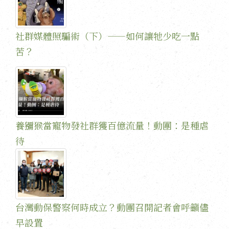
社群媒體照騙術（下）——如何讓牠少吃一點
苦？
養獼猴當寵物發社群獲百億流量！動團：是種虐
待
台灣動保警察何時成立？動團召開記者會呼籲儘
早設置