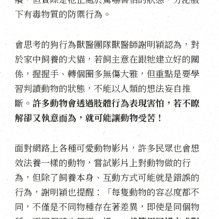
下有毒物質的防禦行為。
會思考的狗行為獸醫團隊獸醫師謝明穎認為，對
於家中飼養的犬貓，若飼主意在跟牠建立好的關
係，握握手、轉個圈多無傷大雅，但重點是要學
習判讀動物的狀態，不能以人類的想法妄自推
斷。
許多動物會透過肢體行為表現害怕，若不瞭
解卻又執意而為，就可能讓動物受苦！
面對網路上各種可愛動物影片，許多民眾也會想
效法養一樣的動物，嘗試影片上對動物做的行
為，但除了飼養本身、互動方式可能就是錯誤的
行為，謝明穎也提醒：「每隻動物的容忍度都不
同，不僅是不同物種存在著差異，即使是同個物