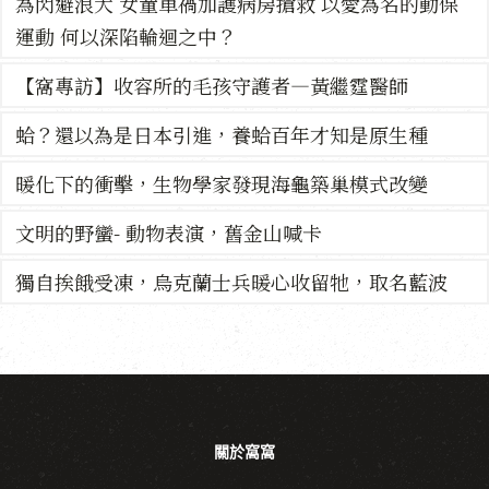
為閃避浪犬 女童車禍加護病房搶救 以愛為名的動保
運動 何以深陷輪迴之中？
【窩專訪】收容所的毛孩守護者—黃繼霆醫師
蛤？還以為是日本引進，養蛤百年才知是原生種
暖化下的衝擊，生物學家發現海龜築巢模式改變
文明的野蠻- 動物表演，舊金山喊卡
獨自挨餓受凍，烏克蘭士兵暖心收留牠，取名藍波
關於窩窩