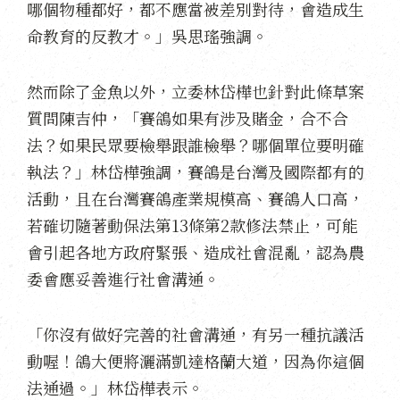
哪個物種都好，都不應當被差別對待，會造成生
命教育的反教才。」吳思瑤強調。
然而除了金魚以外，立委林岱樺也針對此條草案
質問陳吉仲，「賽鴿如果有涉及賭金，合不合
法？如果民眾要檢舉跟誰檢舉？哪個單位要明確
執法？」林岱樺強調，賽鴿是台灣及國際都有的
活動，且在台灣賽鴿產業規模高、賽鴿人口高，
若確切隨著動保法第13條第2款修法禁止，可能
會引起各地方政府緊張、造成社會混亂，認為農
委會應妥善進行社會溝通。
「你沒有做好完善的社會溝通，有另一種抗議活
動喔！鴿大便將灑滿凱達格蘭大道，因為你這個
法通過。」林岱樺表示。