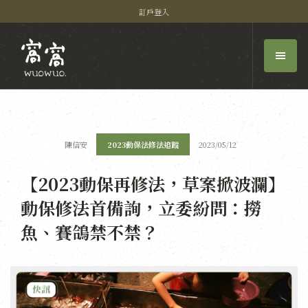
訂戶登入
陳信安
2023動保法修法追蹤
2023/05/12
【2023動保再修法，草案掀波瀾】
動保修法首備詢，立委紛問：撈
魚、賽鴿禁不禁？