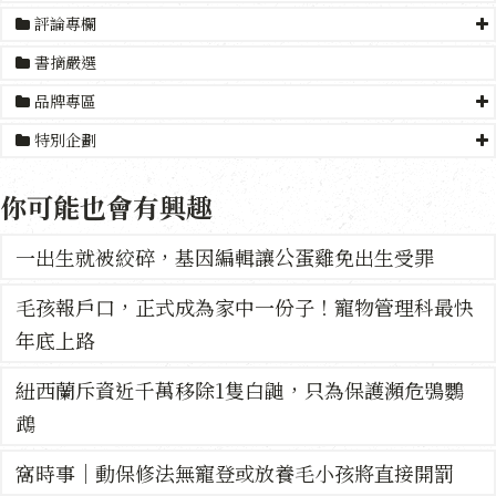
評論專欄
書摘嚴選
品牌專區
特別企劃
你可能也會有興趣
一出生就被絞碎，基因編輯讓公蛋雞免出生受罪
毛孩報戶口，正式成為家中一份子！寵物管理科最快
年底上路
紐西蘭斥資近千萬移除1隻白鼬，只為保護瀕危鴞鸚
鵡
窩時事｜動保修法無寵登或放養毛小孩將直接開罰