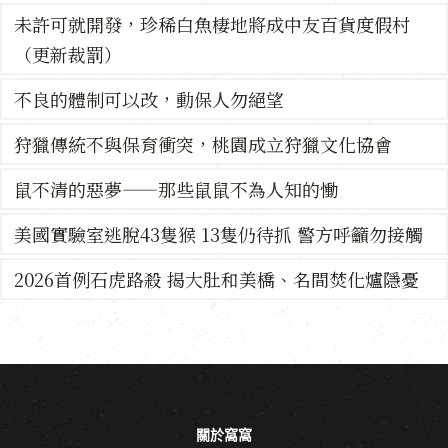
未許可就開發，珍稀白魚棲地將成中友百貨度假村
（更新裁罰）
不良的體制可以改，動保人勿絕望
狩獵傳統不與保育衝突，桃園成立狩獵文化協會
鼠不清的惡夢——那些鼠鼠不為人知的慟
美國實驗室逃脫43隻猴 13隻仍待抓 警方呼籲勿接觸
2026首例石虎路殺 揭大肚和美橋、名間焚化爐隱憂
關於窩窩