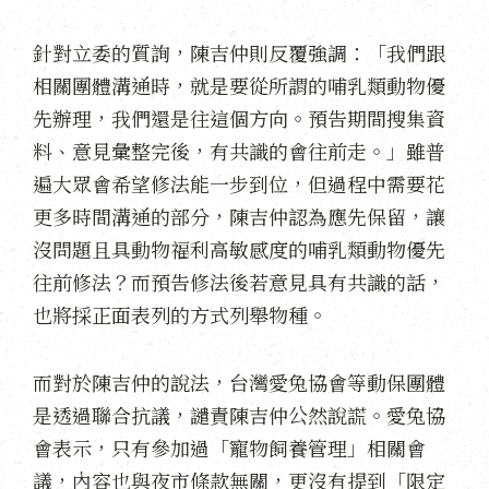
針對立委的質詢，陳吉仲則反覆強調：「我們跟
相關團體溝通時，就是要從所謂的哺乳類動物優
先辦理，我們還是往這個方向。預告期間搜集資
料、意見彙整完後，有共識的會往前走。」雖普
遍大眾會希望修法能一步到位，但過程中需要花
更多時間溝通的部分，陳吉仲認為應先保留，讓
沒問題且具動物福利高敏感度的哺乳類動物優先
往前修法？而預告修法後若意見具有共識的話，
也將採正面表列的方式列舉物種。
而對於陳吉仲的說法，台灣愛兔協會等動保團體
是透過聯合抗議，譴責陳吉仲公然說謊。愛兔協
會表示，只有參加過「寵物飼養管理」相關會
議，內容也與夜市條款無關，更沒有提到「限定