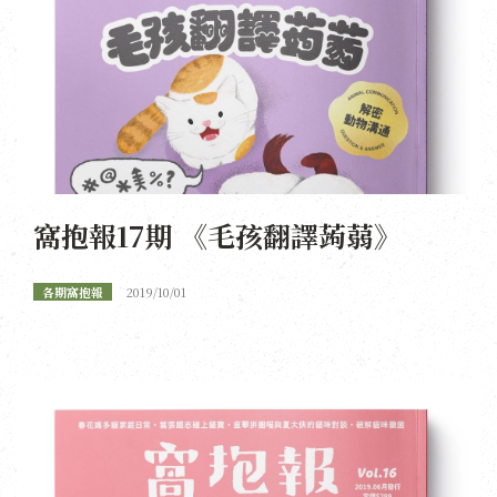
窩抱報17期 《毛孩翻譯蒟蒻》
各期窩抱報
2019/10/01