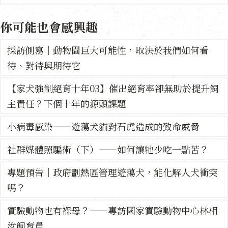
你可能也會感興趣
採訪側寫｜動物園巨大可能性，取決於我們如何看
待、對待與期待它
【家犬強制絕育十年03】催出絕育率卻無助於提升飼
主責任？下個十年的源頭課題
小病毒感染——遊蕩犬貓對石虎造成的致命威脅
社群媒體照騙術（下）——如何讓牠少吃一點苦？
專題預告｜政府劃熱區管理遊蕩犬，能化解人犬衝突
嗎？
實驗動物也有褓母？——專訪國家實驗動物中心林相
汝飼育員