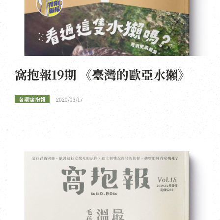
窩抱報19期 《臺灣的歐亞水獺》
各期窩抱報
2020/03/17