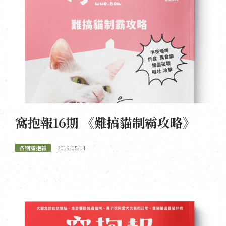
窩抱報16期 《難搞貓制霸攻略》
各期窩抱報
2019/05/14