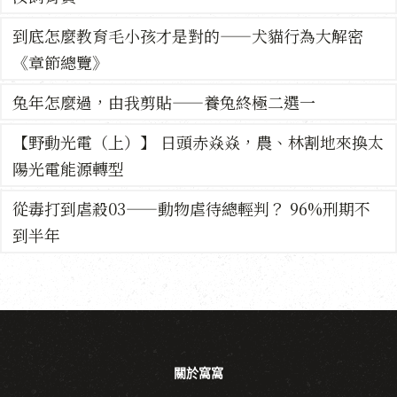
到底怎麼教育毛小孩才是對的——犬貓行為大解密
《章節總覽》
兔年怎麼過，由我剪貼——養兔終極二選一
【野動光電（上）】 日頭赤焱焱，農、林割地來換太
陽光電能源轉型
從毒打到虐殺03——動物虐待總輕判？ 96%刑期不
到半年
關於窩窩