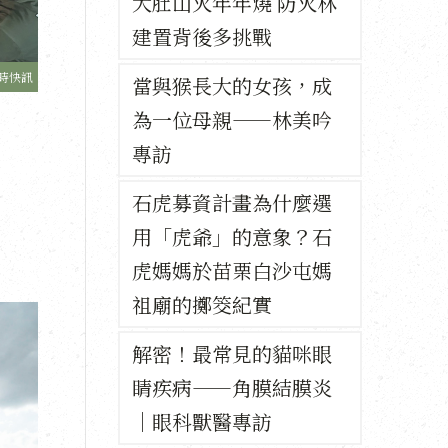
大肚山火年年燒 防火林
建置背後多挑戰
時快訊
當與猴長大的女孩，成
為一位母親——林美吟
專訪
石虎募資計畫為什麼選
用「虎爺」的意象？石
虎媽媽於苗栗白沙屯媽
祖廟的擲筊紀實
解密！最常見的貓咪眼
睛疾病——角膜結膜炎
｜眼科獸醫專訪