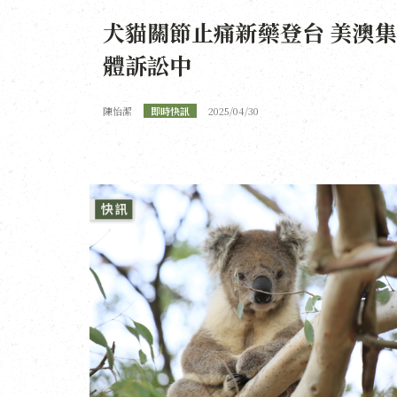
犬貓關節止痛新藥登台 美澳集
體訴訟中
陳怡潔
即時快訊
2025/04/30