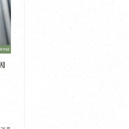
時快訊
因
78 頁