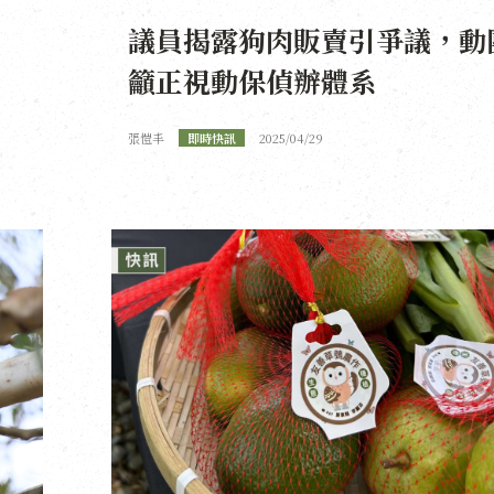
議員揭露狗肉販賣引爭議，動
籲正視動保偵辦體系
張愷丰
即時快訊
2025/04/29