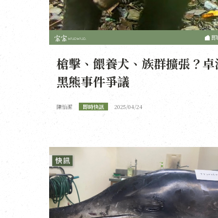
即
槍擊、餵養犬、族群擴張？卓
黑熊事件爭議
陳怡潔
即時快訊
2025/04/24