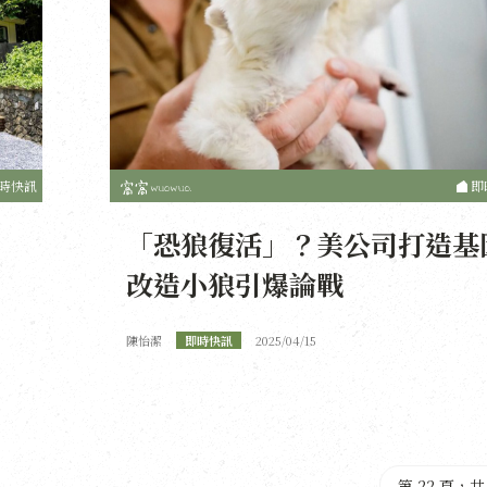
時快訊
即
「恐狼復活」？美公司打造基
改造小狼引爆論戰
陳怡潔
即時快訊
2025/04/15
第 22 頁，共 