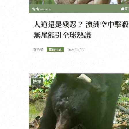
即
人道還是殘忍？ 澳洲空中擊殺
無尾熊引全球熱議
陳怡潔
即時快訊
2025/04/29