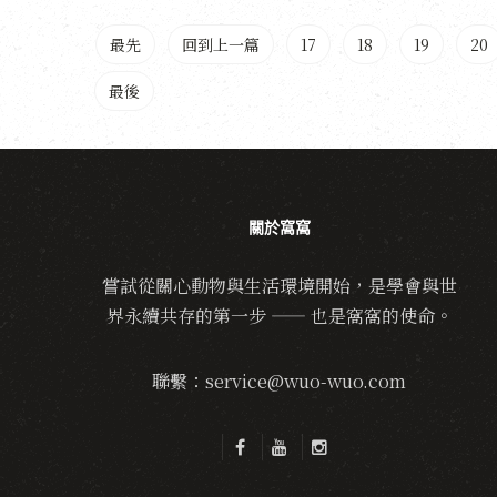
最先
回到上一篇
17
18
19
20
最後
關於窩窩
嘗試從關心動物與生活環境開始，是學會與世
界永續共存的第一步 —— 也是窩窩的使命。
聯繫：service@wuo-wuo.com