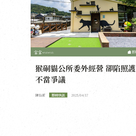
即
猴硐貓公所委外經營 卻陷照護
不當爭議
陳怡潔
即時快訊
2025/04/17