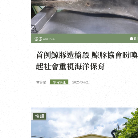
即
首例鯨豚遭槍殺 鯨豚協會盼喚
起社會重視海洋保育
陳怡潔
即時快訊
2025/04/21