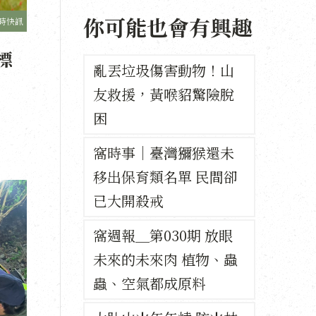
你可能也會有興趣
時快訊
標
亂丟垃圾傷害動物！山
友救援，黃喉貂驚險脫
困
窩時事｜臺灣獼猴還未
移出保育類名單 民間卻
已大開殺戒
窩週報＿第030期 放眼
未來的未來肉 植物、蟲
蟲、空氣都成原料