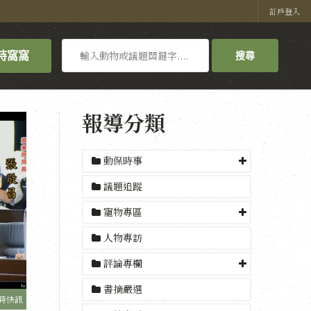
訂戶登入
搜
持窩窩
搜尋
尋
報導分類
動保時事
議題追蹤
寵物專區
人物專訪
評論專欄
書摘嚴選
時快訊