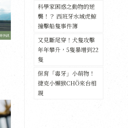
科學家困惑之動物的逆
襲！？ 西班牙水域虎鯨
撞擊船隻事件簿
時快訊
又見斷尾穿！犬隻攻擊
年年攀升，5隻暴增到22
隻
保育「毒牙」小萌物！
捷克小懶猴CHÖ來台相
親