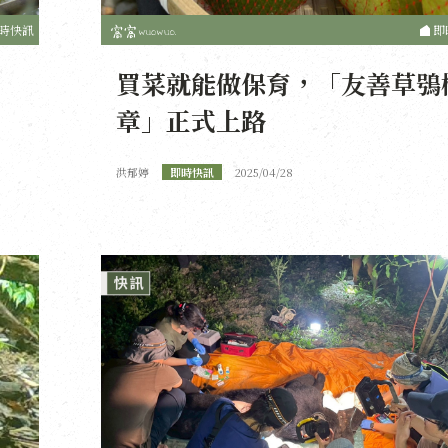
時快訊
即
買菜就能做保育，「友善草鴞
章」正式上路
洪郁婷
即時快訊
2025/04/28