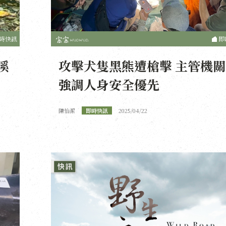
時快訊
即
溪
攻擊犬隻黑熊遭槍擊 主管機關
強調人身安全優先
陳怡潔
即時快訊
2025/04/22