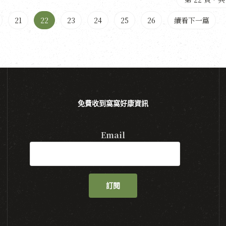
21
22
23
24
25
26
續看下一篇
免費收到窩窩好康資訊
Email
訂閱