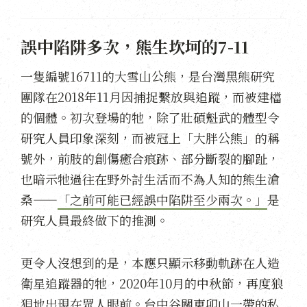
誤中陷阱多次，熊生坎坷的7-11
一隻編號16711的大雪山公熊，是台灣黑熊研究
團隊在2018年11月因捕捉繫放與追蹤，而被建檔
的個體。初次登場的牠，除了壯碩魁武的體型令
研究人員印象深刻，而被冠上「大胖公熊」的稱
號外，前肢的創傷癒合痕跡、部分斷裂的腳趾，
也暗示牠過往在野外討生活而不為人知的熊生滄
桑——
「之前可能已經誤中陷阱至少兩次。」
是
研究人員最終做下的推測。
更令人沒想到的是，本應只顯示移動軌跡在人造
衛星追蹤器的牠，2020年10月的中秋節，再度狼
狽地出現在眾人眼前。台中谷關東卯山一帶的私