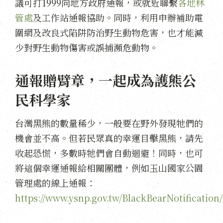
議可打1999向地方政府通報，或就近聯繫
各地林
管處
及工作站通報協助。同時，利用申辦補助電
圍網及改良式陷阱防治野生動物危害，也才能減
少對野生動物傷害或誤捕瀕危動物。
通報贈臂章，一起成為護熊公
民科學家
台灣黑熊的數量稀少，一般要在野外發現牠們的
機會並不高。但若民眾真的幸運目擊黑熊，請先
收起恐慌，多數時牠們會自動迴避！同時，也可
將這個幸運通報給相關團體，例如玉山國家公園
管理處的線上通報：
https://www.ysnp.gov.tw/BlackBearNotification