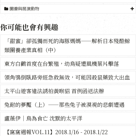
圈養與展演動物
你可能也會有興趣
「甜蜜」卻孤獨而死的海豚媽媽——解析日本殘酷鯨
類圈養產業真相（中）
東方白鸛首度在台繁殖，幼鳥疑遭風機葉片擊落
領角鴞倒臥路旁經急救無效，可能因殺鼠藥致大出血
太平山遊客違法誘拍黃喉貂 首例函送法辦
兔耐的夢魘（上）——那些兔子被漠視的悲劇遭遇
盧薇伊｜鳥為食亡 沈默的太平洋
【窩窩週報VOL.11】2018.1/16 - 2018.1/22