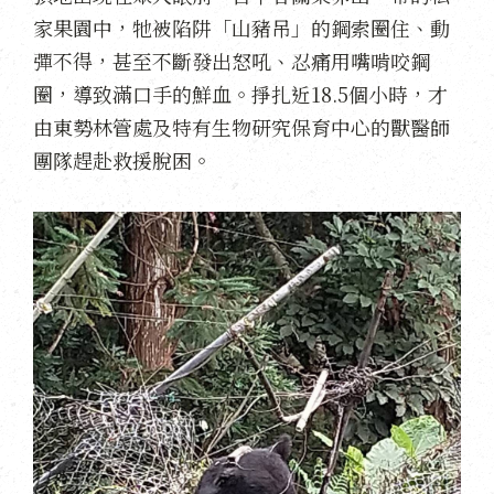
家果園中，牠被陷阱「山豬吊」的鋼索圈住、動
彈不得，甚至不斷發出怒吼、忍痛用嘴啃咬鋼
圈，導致滿口手的鮮血。掙扎近18.5個小時，才
由東勢林管處及特有生物研究保育中心的獸醫師
團隊趕赴救援脫困。