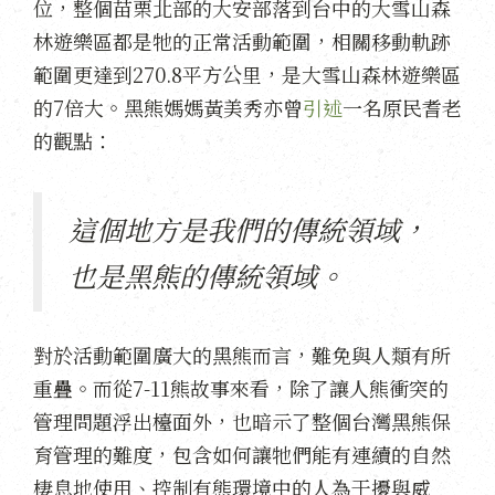
位，整個苗栗北部的大安部落到台中的大雪山森
林遊樂區都是牠的正常活動範圍，相關移動軌跡
範圍更達到270.8平方公里，是大雪山森林遊樂區
的7倍大。黑熊媽媽黃美秀亦曾
引述
一名原民耆老
的觀點：
這個地方是我們的傳統領域，
也是黑熊的傳統領域。
對於活動範圍廣大的黑熊而言，難免與人類有所
重疊。而從7-11熊故事來看，除了讓人熊衝突的
管理問題浮出檯面外，也暗示了整個台灣黑熊保
育管理的難度，包含如何讓牠們能有連續的自然
棲息地使用、控制有熊環境中的人為干擾與威