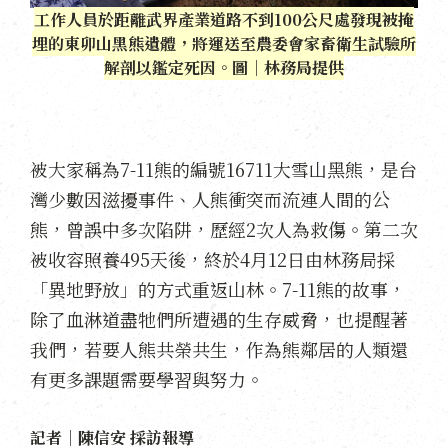
工作人員於距離武界產業道路不到100公尺處發現被掩
埋的東卯山黑熊遺體，將運送至農委會家畜衛生試驗所
解剖以鑑定死因。圖｜林務局提供
被大家稱為7-11熊的編號16711大雪山黑熊，是台
灣少數因滋擾事件、人熊衝突而流連人間的公
熊，曾誤中多次陷阱，歷經2次人為救傷。第二次
被收容照養495天後，終於4月12日由林務局採
「異地野放」的方式重返山林。7-11熊的故事，
除了血淋道盡牠們所遭遇的生存威脅，也提醒著
我們，若要人熊共榮共生，作為熊鄰居的人類還
有更多課題需要學習與努力。
記者｜陳信安 採訪報導