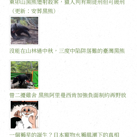
東卯山黑熊遭射殺案，獵人判有期徒刑但可緩刑
（更新：安葬黑熊）
沒能在山林過中秋，三度中陷阱落難的臺灣黑熊
曾二擾雞舍 黑熊阿里曼西肯加強負面制約再野放
一個獺星的誕生？日本寵物水獺風潮下的真相