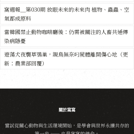
窩週報＿第030期 放眼未來的未來肉 植物、蟲蟲、空
氣都成原料
當韓國禁止動物咖啡廳後：仍需被關注的人畜共通傳
染病隱憂
遊蕩犬夜襲草鴞巢，親鳥無奈叼屍體離開傷心地（更
新：農業部回覆）
關於窩窩
嘗試從關心動物與生活環境開始，是學會與世界永續共存的
第一步 —— 也是窩窩的使命。