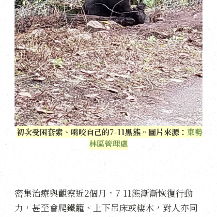
初次受困套索、啃咬自己的7-11黑熊。圖片來源：
東勢
林區管理處
密集治療與觀察近2個月，7-11熊漸漸恢復行動
力，甚至會爬鐵籠、上下吊床或棲木，對人亦同