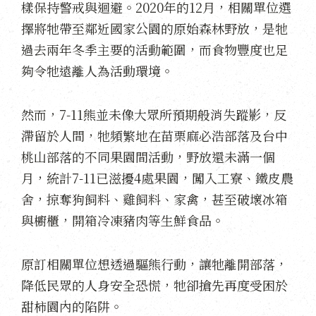
樣保持警戒與迴避。2020年的12月，相關單位選
擇將牠帶至鄰近國家公園的原始森林野放，是牠
過去兩年冬季主要的活動範圍，而食物豐度也足
夠令牠遠離人為活動環境。
然而，7-11熊並未像大眾所預期般消失蹤影，反
滯留於人間，牠頻繁地在苗栗麻必浩部落及台中
桃山部落的不同果園間活動，野放還未滿一個
月，統計7-11已滋擾4處果園，闖入工寮、鐵皮農
舍，掠奪狗飼料、雞飼料、家禽，甚至破壞冰箱
與櫥櫃，開箱冷凍豬肉等生鮮食品。
原訂相關單位想透過驅熊行動，讓牠離開部落，
降低民眾的人身安全恐慌，牠卻搶先再度受困於
甜柿園內的陷阱。