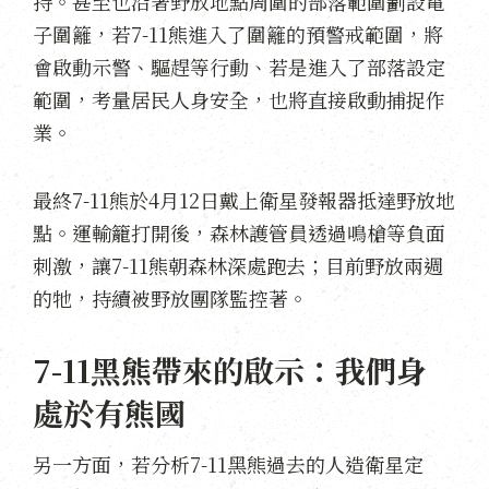
持。甚至也沿著野放地點周圍的部落範圍劃設電
子圍籬，若7-11熊進入了圍籬的預警戒範圍，將
會啟動示警、驅趕等行動、若是進入了部落設定
範圍，考量居民人身安全，也將直接啟動捕捉作
業。
最終7-11熊於4月12日戴上衛星發報器抵達野放地
點。運輸籠打開後，森林護管員透過鳴槍等負面
刺激，讓7-11熊朝森林深處跑去；目前野放兩週
的牠，持續被野放團隊監控著。
7-11黑熊帶來的啟示：我們身
處於有熊國
另一方面，若分析7-11黑熊過去的人造衛星定