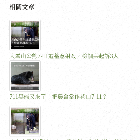
相關文章
大雪山公熊7-11遭蓄意射殺，檢調共起訴3人
711黑熊又來了！把農舍當作巷口7-11？