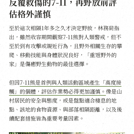
反覆救傷的7-11，再野放前評
估格外謹慎
至於這次相隔1年多之久才決定野放，林務局指
出，雖然收容期間觀察7-11熊對人類警戒，但不
至於到有攻擊或親近行為，且野外相關生存的攀
爬、移動技能與身體狀況良好，「重返野外的
家」是傷癒野生動物的最佳選擇。
但因
7-11熊是首例與人類活動區域產生「高度接
觸」的個體，評估作業勢必得更加謹慎。
像是山
村居民的安全與態度，或是盤點適合棲息的地
點、該地的食物資源、與部落相隔距離，以及後
續配套措施皆為重要考量因素。