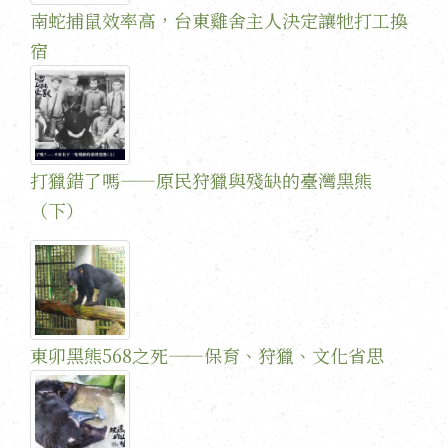
南蛇捕鼠效率高，台東雞舍主人決定讓牠打工換
宿
打獵錯了嗎——原民狩獵與殘缺的臺灣黑熊
（下）
東卯黑熊568之死——保育、狩獵、文化省思