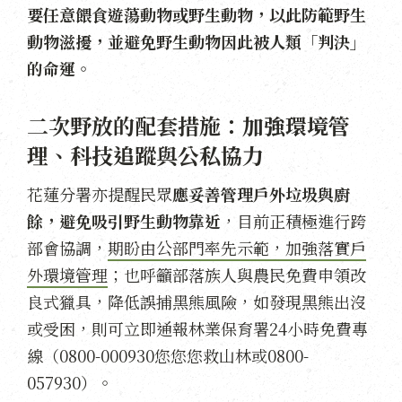
要任意餵食遊蕩動物或野生動物，以此防範野生
動物滋擾，並避免野生動物因此被人類「判決」
的命運。
二次野放的配套措施：加強環境管
理、科技追蹤與公私協力
花蓮分署亦提醒民眾
應妥善管理戶外垃圾與廚
餘，避免吸引野生動物靠近
，目前正積極進行跨
部會協調，
期盼由公部門率先示範，加強落實戶
外環境管理
；也呼籲部落族人與農民免費申領改
良式獵具，降低誤捕黑熊風險，如發現黑熊出沒
或受困，則可立即通報林業保育署24小時免費專
線（0800-000930您您您救山林或0800-
057930）。