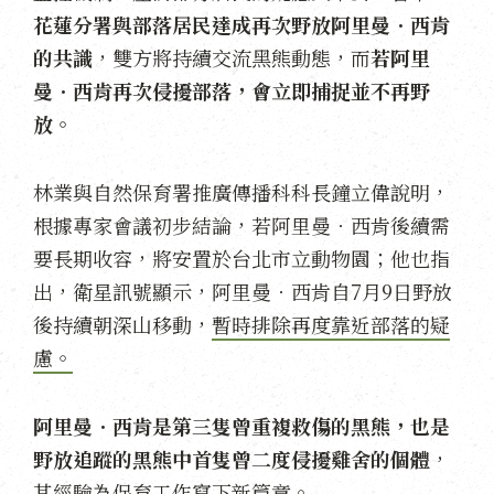
花蓮分署與部落居民達成再次野放阿里曼．西肯
的共識
，雙方將持續交流黑熊動態，而
若阿里
曼．西肯再次侵擾部落，會立即捕捉並不再野
放。
林業與自然保育署推廣傳播科科長鐘立偉說明，
根據專家會議初步結論，若阿里曼．西肯後續需
要長期收容，將安置於台北市立動物園；他也指
出，衛星訊號顯示，阿里曼．西肯自7月9日野放
後持續朝深山移動，
暫時排除再度靠近部落的疑
慮。
阿里曼．西肯是第三隻曾重複救傷的黑熊，也是
野放追蹤的黑熊中首隻曾二度侵擾雞舍的個體
，
其經驗為保育工作寫下新篇章。