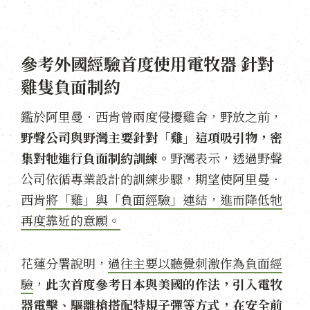
參考外國經驗首度使用電牧器 針對
雞隻負面制約
鑑於阿里曼．西肯曾兩度侵擾雞舍，野放之前，
野聲公司與野灣主要針對「雞」這項吸引物，密
集對牠進行負面制約訓練。
野灣表示，透過野聲
公司依循專業設計的訓練步驟，期望使阿里曼．
西肯
將「雞」與「負面經驗」連結，進而降低牠
再度靠近的意願。
花蓮分署說明，
過往主要以聽覺刺激作為負面經
驗
，
此次首度參考日本與美國的作法，引入電牧
器電擊、驅離槍搭配特規子彈等方式，在安全前