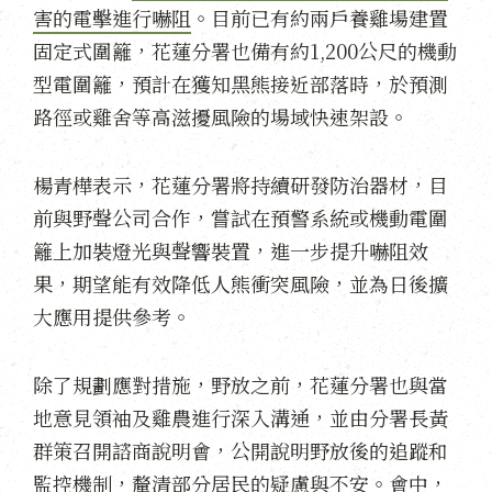
害的電擊進行嚇阻
。目前已有約兩戶養雞場建置
固定式圍籬，花蓮分署也備有約1,200公尺的機動
型電圍籬，預計在獲知黑熊接近部落時，於預測
路徑或雞舍等高滋擾風險的場域快速架設。
楊青樺表示，花蓮分署將持續研發防治器材，目
前與野聲公司合作，嘗試在預警系統或機動電圍
籬上加裝燈光與聲響裝置，進一步提升嚇阻效
果，期望能有效降低人熊衝突風險，並為日後擴
大應用提供參考。
除了規劃應對措施，野放之前，花蓮分署也與當
地意見領袖及雞農進行深入溝通，並由分署長黃
群策召開諮商說明會，公開說明野放後的追蹤和
監控機制，釐清部分居民的疑慮與不安。會中，