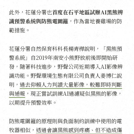
此外，花蓮分署也
首度在石平地區試辦AI黑熊辨
識預警系統與防熊電圍籬
，作為當地養雞場的防
範措施。
花蓮分署自然保育科科長楊青樺說明，「黑熊預
警系統」自2019年南安小熊野放前後即開始研
發，隨著科技進步，野聲公司近期導入AI影像辨
識功能。野聲環境生態有限公司負責人姜博仁說
明，
過去仰賴人力判讀大量影像，較難即時判斷
與通報
，現正嘗試訓練AI過濾疑似黑熊的影像，
以期提升預警效率。
防熊電圍籬的原理則與負面制約訓練中使用的電
牧器相似，
透過會讓黑熊感到疼痛、但不造成傷