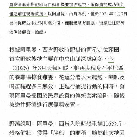
置安全套索搭配即時自動相機並加強巡視，確保捕捉成功後能
儘速前往現場救援。
以阿里曼・西肯為例，牠於2024年11月7日
被捕捉時並未出現明顯外傷，
僅肢體略有腫脹
，後續送往野灣
救傷站觀察、治療。
根據阿里曼．西肯野放時配掛的衛星定位頸圈，
首次野放後牠主要在中央山脈深處度冬，
今
（2025）年3月天氣回暖，牠再度現身石平地區
的養雞場
掠食雞隻
，花蓮分署以大龍炮、喇叭及
鳴笛驅趕多日無效，正進行捕捉行動的同時，發
現阿里曼受困於民眾設置的傳統套索陷阱，隨後
被送往野灣進行療傷與安置。
野灣說明，阿里曼．西肯入院時體重達116公斤，
體格健壯，獲得「胖熊」的暱稱；雖然此次牠因