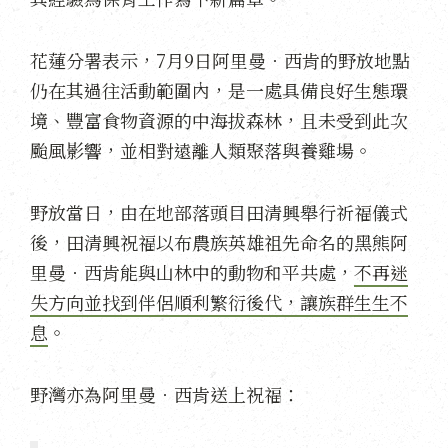
花蓮分署表示，7月9日阿里曼．西肯的野放地點
仍在其過往活動範圍內，是一處具備良好生態環
境、豐富食物資源的中海拔森林，且未受到此次
颱風影響，並相對遠離人類聚落與養雞場。
野放當日，由在地部落頭目田清興舉行祈福儀式
後，田清興祝福以布農族英雄祖先命名的黑熊阿
里曼．西肯能與山林中的動物和平共處，
不再迷
失方向並找到伴侶順利繁衍後代，讓族群生生不
息
。
野灣亦為阿里曼．西肯送上祝福：