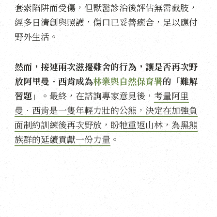
套索陷阱而受傷，但獸醫診治後評估無需截肢，
經多日清創與照護，傷口已妥善癒合，足以應付
野外生活。
然而，接連兩次滋擾雞舍的行為，讓是否再次野
放阿里曼．西肯成為
林業與自然保育署
的「難解
習題」。
最終，在諮詢專家意見後，
考量阿里
曼．西肯是一隻年輕力壯的公熊，決定在加強負
面制約訓練後再次野放，盼牠重返山林，為黑熊
族群的延續貢獻一份力量
。