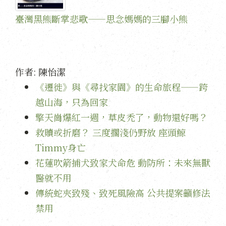
臺灣黑熊斷掌悲歌——思念媽媽的三腳小熊
作者:
陳怡潔
《遷徙》與《尋找家園》的生命旅程——跨
越山海，只為回家
擎天崗爆紅一週，草皮禿了，動物還好嗎？
救贖或折磨？ 三度擱淺仍野放 座頭鯨
Timmy身亡
花蓮吹箭捕犬致家犬命危 動防所：未來無獸
醫就不用
傳統蛇夾致殘、致死風險高 公共提案籲修法
禁用