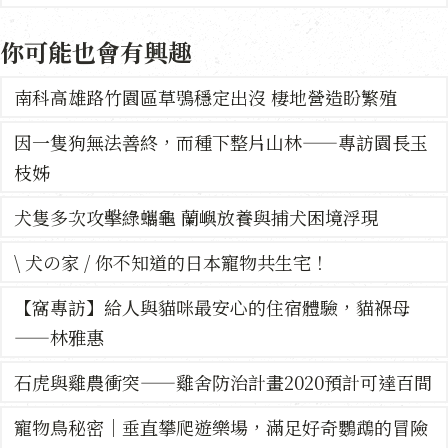
你可能也會有興趣
南科高雄路竹園區草鴞穩定出沒 棲地營造盼繁殖
因一隻狗無法善終，而種下整片山林——專訪園長玉
枝姊
犬隻多次攻擊綠蠵龜 蘭嶼放養與捕犬困境浮現
\ 犬の家 / 你不知道的日本寵物共生宅！
【窩專訪】給人與貓咪最安心的住宿體驗，貓褓母
——林雅惠
石虎與雞農衝突——雞舍防治計畫2020預計可達百間
寵物鳥秘密｜垂直攀爬遊樂場，滿足好奇鸚鵡的冒險