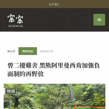
訂戶登入
陳怡潔
即時快訊
2025/07/17
曾二擾雞舍 黑熊阿里曼西肯加強負
面制約再野放