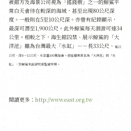
被館方及海景公司視為「搖錢樹」之一的鯨鯊平
常白天會待在較深的海域，甚至出現80公尺深
度。一般則在5至10公尺深。亦曾有紀錄顯示，
最深可潛至1,900公尺。此外鯨鯊每天洄游可達34
公里。相較之下，海生館囚禁、展示鯨鯊的「大
洋池」雖為台灣最大「水缸」－－長33公尺、
寬22
公尺、深8～12公尺，水容量100萬加侖。但這個美其名為「大洋池」的「水
缸」，對鯨鯊來說卻宛若監獄牢房。
閱讀更多：
http://www.east.org.tw