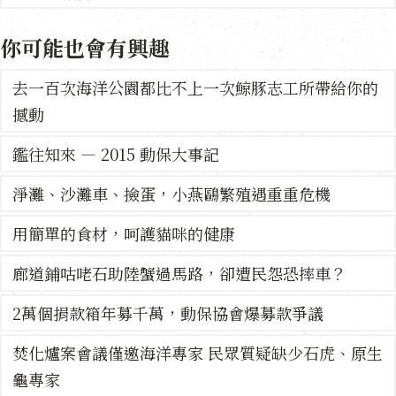
你可能也會有興趣
去一百次海洋公園都比不上一次鯨豚志工所帶給你的
撼動
鑑往知來 — 2015 動保大事記
淨灘、沙灘車、撿蛋，小燕鷗繁殖遇重重危機
用簡單的食材，呵護貓咪的健康
廊道鋪咕咾石助陸蟹過馬路，卻遭民怨恐摔車？
2萬個捐款箱年募千萬，動保協會爆募款爭議
焚化爐案會議僅邀海洋專家 民眾質疑缺少石虎、原生
龜專家