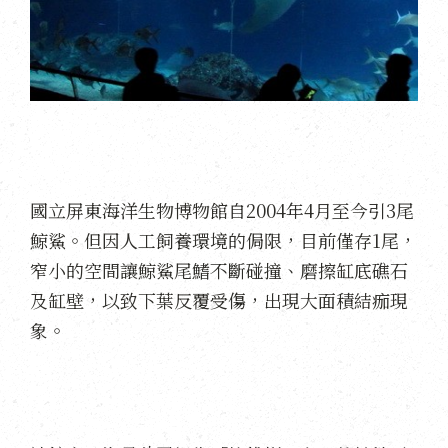
國立屏東海洋生物博物館自2004年4月至今引3尾
鯨鯊。但因人工飼養環境的侷限，目前僅存1尾，
窄小的空間讓鯨鯊尾鰭不斷碰撞、磨擦缸底礁石
及缸壁，以致下葉反覆受傷，出現大面積結痂現
象。