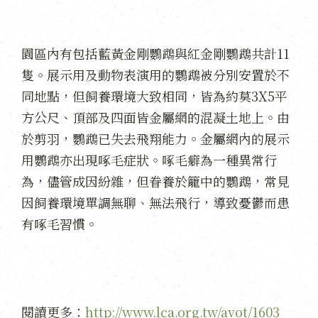
園區內有包括藍黃金剛鸚鵡與紅金剛鸚鵡共計11
隻。展示用及動物表演用的鸚鵡被分別安置於不
同地點，但飼養環境大致相同，皆為約莫3X5平
方公尺、頂部及四面皆金屬網的混凝土地上。由
於剪羽，鸚鵡已失去飛翔能力。金屬網內的展示
用鸚鵡亦出現啄毛症狀。啄毛癖為一種異常行
為，儘管成因紛雜，但眷養於籠中的鸚鵡，常見
因飼養環境單調無聊、無法飛行，導致憂鬱而患
有啄毛習慣。
閱讀更多：
http://www.lca.org.tw/avot/1603