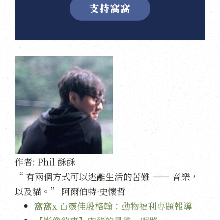
支持窩窩
作者:
Phil 酥酥
“ 有兩個方式可以逃離生活的苦難 —— 音樂，
以及貓。” 阿爾伯特·史懷哲
窩窩x 百靈佳殷格翰：動物福利專題報導