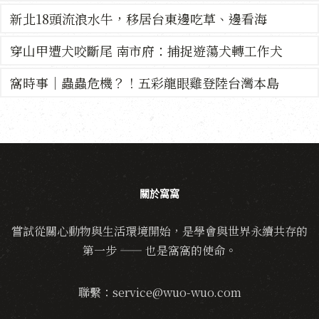
新北18頭流浪水牛，移居台東邊吃草、邊看海
穿山甲遭犬咬斷尾 南市府：捕捉遊蕩犬轉工作犬
窩時事｜蟲蟲危機？！五彩龍眼雞登陸台灣本島
關於窩窩
嘗試從關心動物與生活環境開始，是學會與世界永續共存的
第一步 —— 也是窩窩的使命。
聯繫：service@wuo-wuo.com