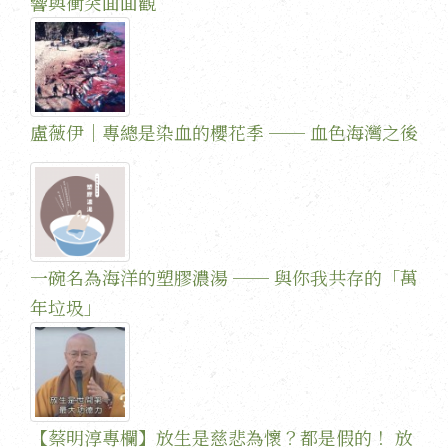
響與衝突面面觀
盧薇伊｜專總是染血的櫻花季 ── 血色海灣之後
一碗名為海洋的塑膠濃湯 ── 與你我共存的「萬
年垃圾」
【蔡明淳專欄】放生是慈悲為懷？都是假的！ 放