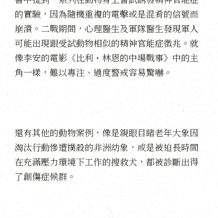
的實驗，因為隨機重複的電擊或是混肴的信號而
崩潰。二戰期間，心理醫生及軍隊醫生發現軍人
可能出現跟受試動物相似的精神官能症徵兆。就
像李安的電影《比利・林恩的中場戰事》中的主
角一樣，難以專注、過度警戒容易驚嚇。
還有其他的動物案例，像是親眼目睹老年大象因
淘汰行動慘遭撲殺的非洲幼象，或是被迫長時間
在充滿壓力環境下工作的搜救犬，都被診斷出得
了創傷症候群。