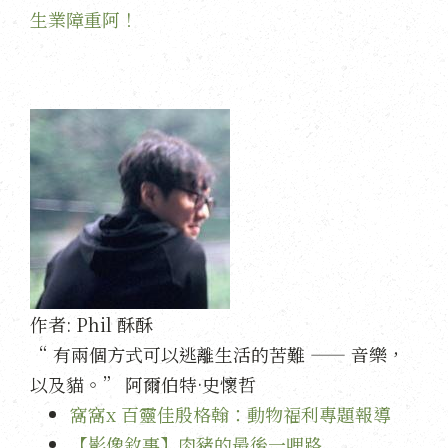
生業障重阿！
作者:
Phil 酥酥
“ 有兩個方式可以逃離生活的苦難 —— 音樂，
以及貓。” 阿爾伯特·史懷哲
窩窩x 百靈佳殷格翰：動物福利專題報導
【影像敘事】肉豬的最後一哩路