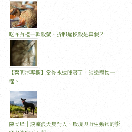
吃亦有道—軟殼蟹，折腳逼換殼是真假？
【蔡明淳專欄】當你永遠睡著了，談送寵物一
程。
陳民峰｜談流浪犬隻對人、環境與野生動物的影