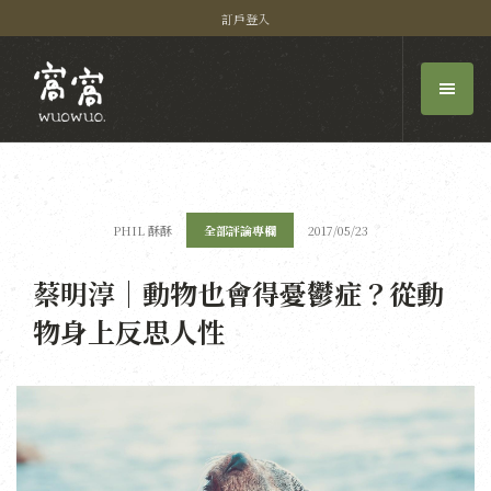
訂戶登入
PHIL 酥酥
全部評論專欄
2017/05/23
蔡明淳｜動物也會得憂鬱症？從動
物身上反思人性