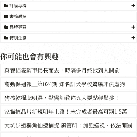
評論專欄
書摘嚴選
品牌專區
特別企劃
你可能也會有興趣
棄養貓隻騎車揚長而去，時隔多月終找到人開罰
窩動保週報＿第024期 知名訓犬學校驚爆非法虐狗
狗孩乾糧聰明選，獸醫師教你五大要點輕鬆挑！
家貓植晶片新規明年上路！未完成者最高可罰1.5萬
大坑步道獨角仙遭捕捉 風管所：加強巡視、依法開罰