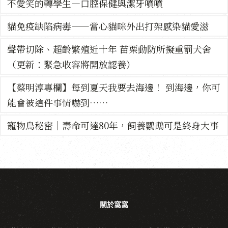
不愛笑的轉學生—口腔保健與潔牙噴噴
貓免疫缺陷病毒——當心貓咪外出打架感染貓愛滋
聲帶切除、超齡繁殖近十年 苗栗動防所擬重罰犬舍
（更新：緊急收容將開放認養）
【蔡明淳專欄】每到夏天我要去海邊！ 到海邊，你可
能會被這件事情嚇到……
寵物鳥秘密｜壽命可達80年，飼養鸚鵡可是終身大事
關於窩窩