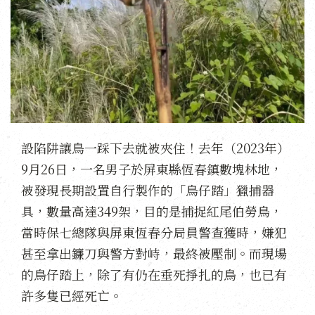
設陷阱讓鳥一踩下去就被夾住！去年（2023年）
9月26日，一名男子於屏東縣恆春鎮數塊林地，
被發現長期設置自行製作的「鳥仔踏」獵捕器
具，數量高達349架，目的是捕捉紅尾伯勞鳥，
當時保七總隊與屏東恆春分局員警查獲時，嫌犯
甚至拿出鐮刀與警方對峙，最終被壓制。而現場
的鳥仔踏上，除了有仍在垂死掙扎的鳥，也已有
許多隻已經死亡。