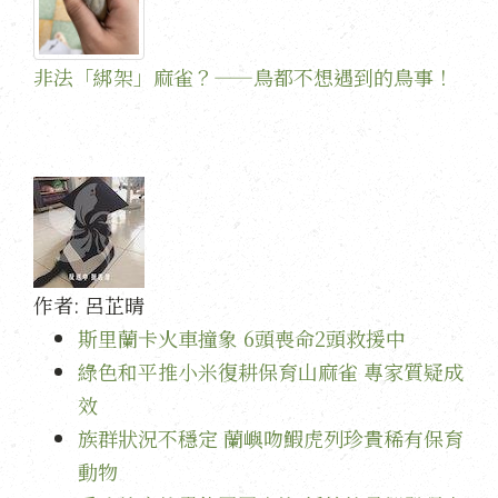
非法「綁架」麻雀？——鳥都不想遇到的鳥事！
作者:
呂芷晴
斯里蘭卡火車撞象 6頭喪命2頭救援中
綠色和平推小米復耕保育山麻雀 專家質疑成
效
族群狀況不穩定 蘭嶼吻鰕虎列珍貴稀有保育
動物