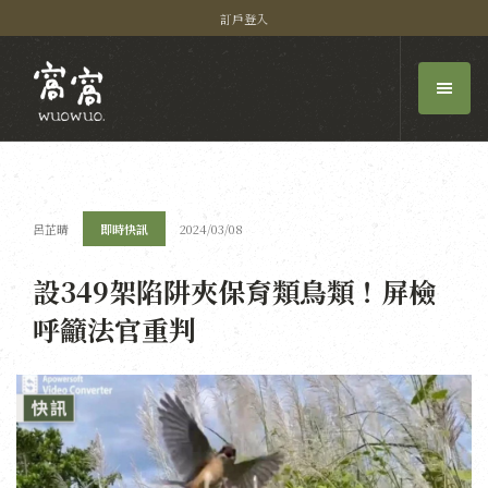
訂戶登入
呂芷晴
即時快訊
2024/03/08
設349架陷阱夾保育類鳥類！屏檢
呼籲法官重判