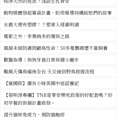
純淨天然的迷思？淺談生乳食安
動物媒體發起募資計畫，盼用報導持續說牠們的故事
水鹿大便有塑膠！？塑害入侵嘉明湖
電影之外，李奧納多的環保之路
風扇未做防護罔顧鳥性命！50多隻鸚鵡遭不當飼養
獸醫指導｜狗狗牙齒日常保健小撇步
颱風天傷鳥遍佈全台 天災撿到野鳥救援流程
【窩國際】廣告小妹美國中途認養記
【蔡明淳專欄】TNR是零安樂死政策的好配套嗎？好
初早餐的街貓計畫啟發。
提升貓咪免疫力，預防貓皰疹