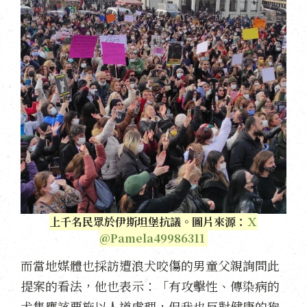
上千名民眾於伊斯坦堡抗議。圖片來源：
Ｘ
@Pamela49986311
而當地媒體也採訪遭浪犬咬傷的男童父親詢問此
提案的看法，他也表示：「有攻擊性、傳染病的
犬隻應該要施以人道處理，但我也反對健康的狗