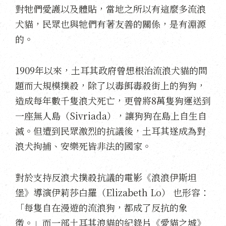
對牠們愛護以及體貼，當地之所以有這麼多流浪
犬貓，民眾也與牠們有著友善的關係，是有淵源
的。
1909年以來，土耳其政府曾想根治流浪犬貓的問
題而大規模撲殺，除了以毒餌毒殺街上的狗狗，
造成每年數千隻浪犬死亡，更曾將8萬隻狗運送到
一座無人島（Sivriada），讓狗狗在島上自生自
滅。但遭到民眾激烈的抗議後，土耳其遂成為對
浪犬拘捕、安樂死皆非法的國家。
對於支持反浪犬撲殺抗議的電影《浪浪伊斯坦
堡》導演伊莉莎白羅（Elizabeth Lo） 也形容：
「每隻自在漫遊的流浪狗，都成了反抗的象
徵。」而一部土耳其浪貓的紀錄片《愛貓之城》