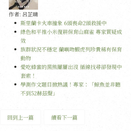
作者:
呂芷晴
斯里蘭卡火車撞象 6頭喪命2頭救援中
綠色和平推小米復耕保育山麻雀 專家質疑成
效
族群狀況不穩定 蘭嶼吻鰕虎列珍貴稀有保育
動物
愛吃蜂蜜的黑熊屢屢出沒 循線找尋卻發現中
套索！
學測作文題目掀熱議！專家：「鯨魚並非聽
不到52赫茲聲」
回到上一篇
續看下一篇