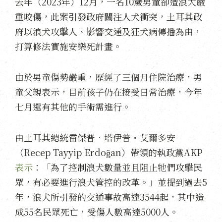
去年（2023年）12月，一名10歲男童卻遭浪犬嚴
重咬傷，此案引發政府關注人犬衝突，土耳其政
府以浪犬攻擊人、影響交通及狂犬病傳播為由，
打算修法實施安樂死計畫。
由於男童傷勢嚴重，歷經了三個月住院治療，男
童父親表示，目前孩子仍在接受日常治療，今年
七月還有其他的手術需進行。
由土耳其總統雷傑普．塔伊普・艾爾多安
（Recep Tayyip Erdoğan）帶領的執政黨AKP
表示
：「為了控制浪犬數量並且阻止牠們攻擊民
眾，有必要進行浪犬管控的改革。」並提到過去5
年，浪犬所引發的交通事故高達3544起，其中造
成55名民眾死亡，受傷人數高達5000人。