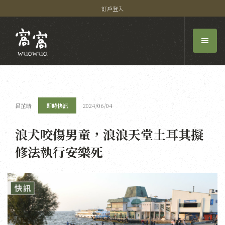
訂戶登入
呂芷晴
即時快訊
2024/06/04
浪犬咬傷男童，浪浪天堂土耳其擬
修法執行安樂死