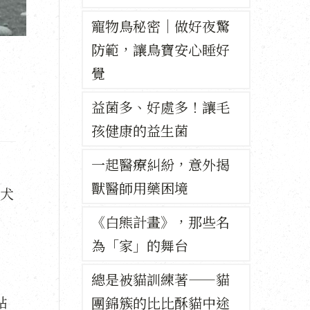
寵物鳥秘密｜做好夜驚
防範，讓鳥寶安心睡好
覺
益菌多、好處多！讓毛
孩健康的益生菌
一起醫療糾紛，意外揭
獸醫師用藥困境
犬
《白熊計畫》，那些名
為「家」的舞台
總是被貓訓練著——貓
貼
團錦簇的比比酥貓中途