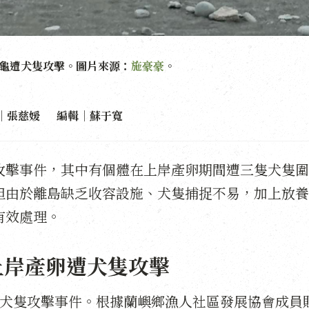
龜遭犬隻攻擊。圖片來源：
施豪豪
。
｜張慈媛 編輯｜蘇于寬
攻擊事件，其中有個體在上岸產卵期間遭三隻犬隻圍
但由於離島缺乏收容設施、犬隻捕捉不易，加上放養
有效處理。
上岸產卵遭犬隻攻擊
遭犬隻攻擊事件。根據蘭嶼鄉漁人社區發展協會成員