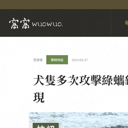
張慈媛
即時快訊
2026/06/17
犬隻多次攻擊綠蠵
現