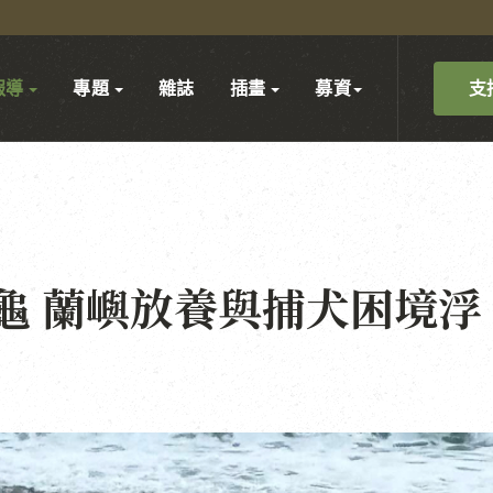
支
報導
專題
雜誌
插畫
募資
龜 蘭嶼放養與捕犬困境浮