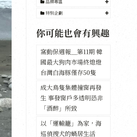
品牌專區
特別企劃
你可能也會有興趣
窩動保週報＿第11期 韓
國最大狗肉市場終熄燈
台灣白海豚僅存50隻
成大鳥隻集體撞窗再發
生 事發窗戶多透明恐非
「酒醉」所致
以「運輸籠」為家，海
巡偵搜犬的蝸居生活