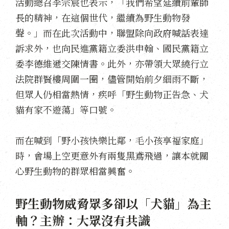
活動總召李宗宸也表示，「我們希望延續前輩師
長的精神，在這個世代，繼續為野生動物發
聲。」而在此次活動中，聯盟除向政府喊話表達
訴求外，也向民進黨籍立委洪申翰、國民黨籍立
委李德維遞交陳情書。此外，亦帶領大眾繞行立
法院群賢樓周圍一圈，儘管開始前夕細雨不斷，
但眾人仍相當熱情，疾呼「野生動物正告急、犬
貓有家不遊蕩」等口號。
而在喊到「野小孩快樂比鄰，毛小孩享福家庭」
時，會場上空更意外有兩隻黑鳶飛過，讓本就關
心野生動物的群眾相當興奮。
野生動物威脅眾多卻以「犬貓」為主
軸？主辦：大眾沒有共識