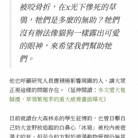
被咬骨折，在x光下慘死的草
鴞，牠們是多麼的無助？牠們
沒有辦法像貓狗一樣露出可愛
的眼神，來希望我們幫助牠
們。
他也呼籲研究人員應積極影響周圍的人，讓大眾
正視這樣的問題存在。（延伸閱讀：
多次遭犬隻
騷擾，草鴞繁殖季的重大威脅畫面曝光
）
目前就讀台大森林系的學生莊博鈞，也曾目擊自
己奶大並野放追蹤的白鼻心「冰箱」被校內被遊
蕩犬咬死，但至今校方對於遊蕩動物管理仍無其