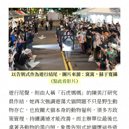
以告別式作為遊行結尾。圖片來源：窩窩，蘇于寬攝
（
點此看影片
）
遊行尾聲，則由人稱「石虎媽媽」的陳美汀研究
員作結，她再次強調遊蕩犬貓問題不只是野生動
物存亡，也攸關犬貓本身的動物福利，須多方政
策管理、持續溝通才能改善。而主辦單位最後也
拿著各動物的黑白照，象徵告別式地緬懷這些逝