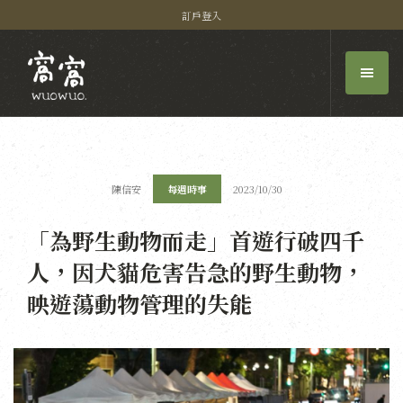
訂戶登入
陳信安
每週時事
2023/10/30
「為野生動物而走」首遊行破四千
人，因犬貓危害告急的野生動物，
映遊蕩動物管理的失能