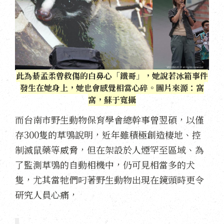
此為綦孟柔曾救傷的白鼻心「鐵哥」，她說若冰箱事件
發生在她身上，她也會感覺相當心碎。圖片來源：窩
窩，蘇于寬攝
而台南市野生動物保育學會總幹事曾翌碩，以僅
存300隻的草鴞說明，近年雖積極創造棲地、控
制滅鼠藥等威脅，但在架設於人煙罕至區域、為
了監測草鴞的自動相機中，仍可見相當多的犬
隻，尤其當牠們叼著野生動物出現在鏡頭時更令
研究人員心痛，