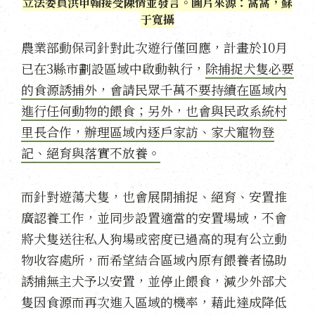
立法委員洪申翰接受陳情並發言。圖片來源：窩窩，蘇
于寬攝
農業部動保司針對此次遊行僅回應，計畫於10月
已在3縣市劃設區域中啟動執行，
除捕捉犬隻必要
的食源誘捕外，會請民眾千萬不要持續在區域內
進行任何動物的餵食；另外，也會與民政系統村
里長合作，辦理區域內逐戶家訪、家犬寵物登
記、絕育與落實不放養。
而針對遊蕩犬隻，也會展開捕捉、絕育、安置推
廣認養工作，並同步設置適當的安置場域，不會
將犬隻送往私人狗場或密度已過高的現有公立動
物收容處所，而希望結合區域內原有餵養者協助
誘捕無主犬予以安置，並停止餵食，減少外部犬
隻因食源而再次進入區域的機率，藉此達成降低