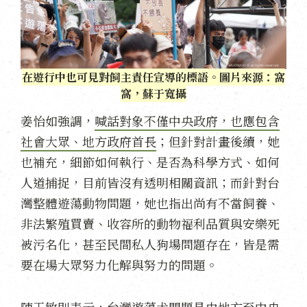
在遊行中也可見對飼主責任宣導的標語。圖片來源：窩
窩，蘇于寬攝
姜怡如強調，
喊話對象不僅中央政府，也應包含
社會大眾、地方政府首長
；但針對計畫後續，她
也補充，細節如何執行、是否為科學方式、如何
人道捕捉，目前皆沒有透明相關資訊；而針對台
灣整體遊蕩動物問題，她也指出尚有不當飼養、
非法繁殖買賣、收容所的動物福利品質與安樂死
被污名化，甚至民間私人狗場問題存在，皆是需
要在場大眾努力化解與努力的問題。
陳玉敏則表示，台灣遊蕩犬問題是由地方至中央