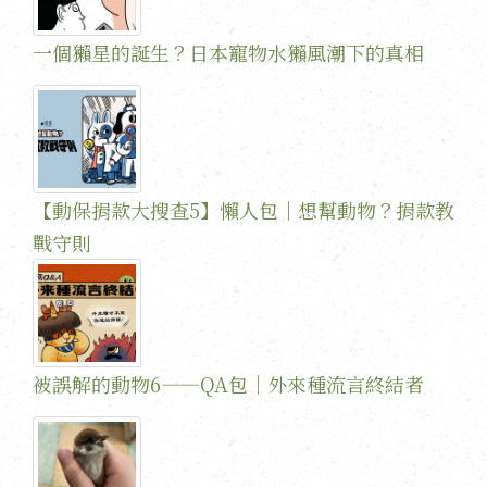
一個獺星的誕生？日本寵物水獺風潮下的真相
【動保捐款大搜查5】懶人包｜想幫動物？捐款教
戰守則
被誤解的動物6——QA包｜外來種流言終結者