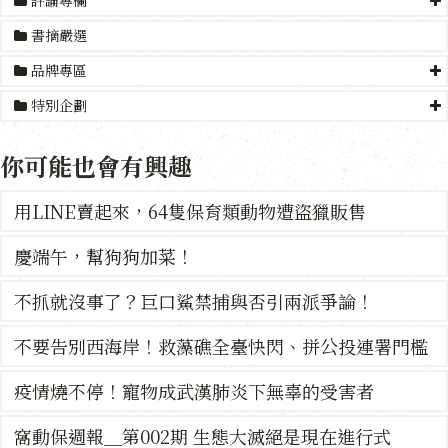
書摘嚴選
品牌專區
特別企劃
你可能也會有興趣
用LINE賣起來，64隻保育類動物遭盜獵販售
慶端午，幫狗狗加菜！
不抓就沒事了？巨口鯊禁捕與否引兩派爭論！
不要告別西海岸！救藻礁全臺快閃、拼公投連署門檻
疫情燒不停！寵物成武漢肺炎下無辜的受害者
窩動保週報＿第002期 生態大滅絕是現在進行式