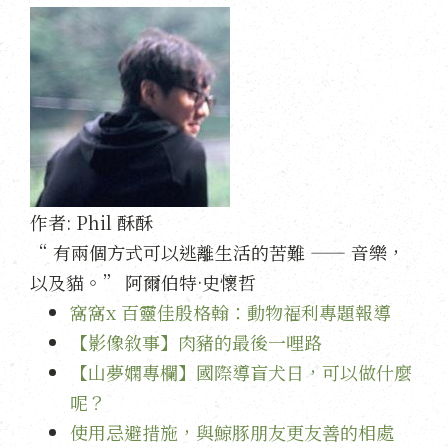
作者:
Phil 酥酥
“ 有兩個方式可以逃離生活的苦難 —— 音樂，
以及貓。” 阿爾伯特·史懷哲
窩窩x 百靈佳殷格翰：動物福利專題報導
【影像敘事】肉豬的最後一哩路
【山夢嫻專欄】國際導盲犬日，可以做什麼
呢？
使用忌避措施，與鯨豚朋友更友善的相處