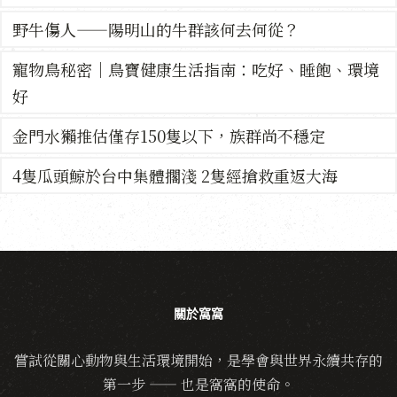
野牛傷人——陽明山的牛群該何去何從？
寵物鳥秘密｜鳥寶健康生活指南：吃好、睡飽、環境
好
金門水獺推估僅存150隻以下，族群尚不穩定
4隻瓜頭鯨於台中集體擱淺 2隻經搶救重返大海
關於窩窩
嘗試從關心動物與生活環境開始，是學會與世界永續共存的
第一步 —— 也是窩窩的使命。