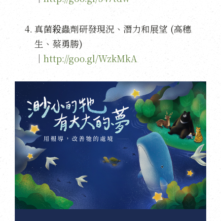
真菌殺蟲劑研發現況、潛力和展望 (高穗
生、蔡勇勝)
｜
http://goo.gl/WzkMkA