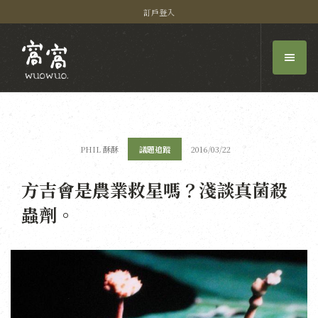
訂戶登入
PHIL 酥酥
議題追蹤
2016/03/22
方吉會是農業救星嗎？淺談真菌殺
蟲劑。