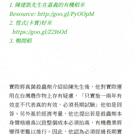
1. 陳建凱先生在嘉義的有機稻米
Resource:
http://goo.gl/PyOOpM
2. 愷式(卡實)好米
https://goo.gl/Z2I6Od
3. 鴨間稻
實際將真菌殺蟲劑介紹給陳先生後，他對實際運
用在台灣農作物上存有疑慮，「只實施一兩年有
效並不代表真的有效，必須長期試驗」他如是回
答。另外基於經濟考量，他也提出若是殺蟲劑本
身價格過高以致整個成本必須抬高，有機農業將
變得更難以推行。因此，他認為必須經過長期實