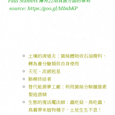
Paul Stamets 擁有22項真菌方面的專利
source:
h
ttps://goo.gl/MbxbKP
土壤的清道夫：菌絲體吸收石油廢料，
轉為養分醣類供自身使用
天花、流感剋星
肺癆終結者
替代能源夢工廠：利用菌絲分解纖維素
製造酒精
生態的復活魔法師：蟲吃菇，鳥吃蟲，
鳥糞帶來植物種子，土地生生不息！