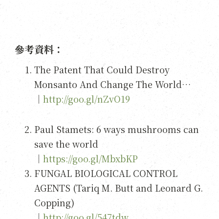
參考資料：
The Patent That Could Destroy
Monsanto And Change The World…
｜
http://goo.gl/nZvO19
Paul Stamets: 6 ways mushrooms can
save the world
｜
h
ttps://goo.gl/MbxbKP
FUNGAL BIOLOGICAL CONTROL
AGENTS (Tariq M. Butt and Leonard G.
Copping)
｜
http://goo.gl/547tdw