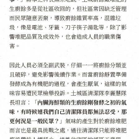
生廚餘多是從社區收回的，但社區常因缺乏管理
而民眾隨意丟棄，導致廚餘雜質率高，混雜垃
圾，像是電池、牙籤、刀子筷子湯匙等，除了影
響堆肥品質及成效外，也會造成人員的職業傷
害。
因此人員必須全副武裝，仔細一一將廚餘分類並
且破碎，避免影響後續作業。而當廚餘靜置準備
發酵成為有機肥的過程，會產生厭氧，這樣的氣
味容易遭民眾檢舉投訴。土城區清潔隊李麗慧隊
長坦言：「
內臟海鮮類的生廚餘剛發酵之初的氣
味，有時候連我們自己清潔隊員都無法忍受，那
更何況是一般民眾？
」氣味的產生對於廚餘堆肥
而言也是最具挑戰之處，過往清潔隊只能將堆肥