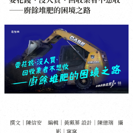
——廚餘堆肥的困境之路
撰文｜陳信安 編輯｜黃珮蓁 設計｜陳億瑞 攝
影｜窩窩