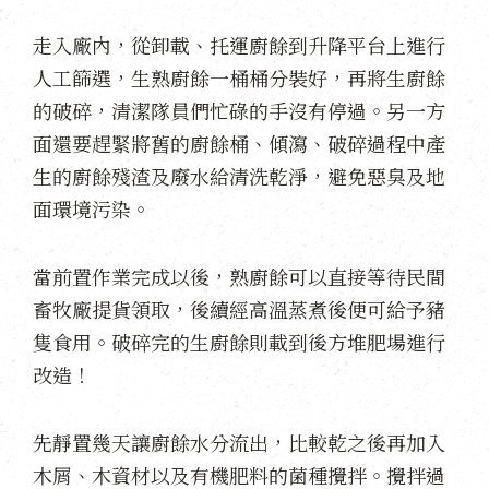
走入廠內，從卸載、托運廚餘到升降平台上進行
人工篩選，生熟廚餘一桶桶分裝好，再將生廚餘
的破碎，清潔隊員們忙碌的手沒有停過。另一方
面還要趕緊將舊的廚餘桶、傾瀉、破碎過程中產
生的廚餘殘渣及廢水給清洗乾淨，避免惡臭及地
面環境污染。
當前置作業完成以後，熟廚餘可以直接等待民間
畜牧廠提貨領取，後續經高溫蒸煮後便可給予豬
隻食用。破碎完的生廚餘則載到後方堆肥場進行
改造！
先靜置幾天讓廚餘水分流出，比較乾之後再加入
木屑、木資材以及有機肥料的菌種攪拌。攪拌過