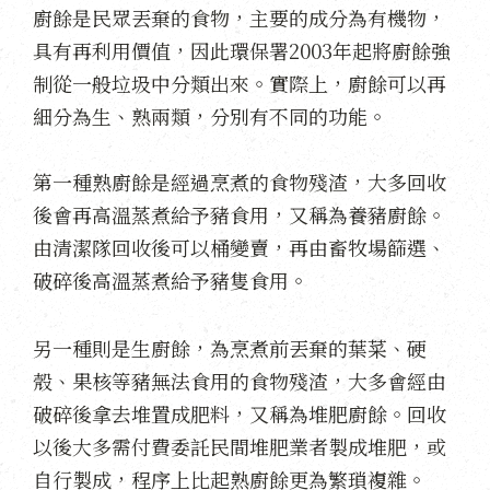
廚餘是民眾丟棄的食物，主要的成分為有機物，
具有再利用價值，因此環保署2003年起將廚餘強
制從一般垃圾中分類出來。實際上，廚餘可以再
細分為生、熟兩類，分別有不同的功能。
第一種熟廚餘是經過烹煮的食物殘渣，大多回收
後會再高溫蒸煮給予豬食用，又稱為養豬廚餘。
由清潔隊回收後可以桶變賣，再由畜牧場篩選、
破碎後高溫蒸煮給予豬隻食用。
另一種則是生廚餘，為烹煮前丟棄的葉菜、硬
殼、果核等豬無法食用的食物殘渣，大多會經由
破碎後拿去堆置成肥料，又稱為堆肥廚餘。回收
以後大多需付費委託民間堆肥業者製成堆肥，或
自行製成，程序上比起熟廚餘更為繁瑣複雜。