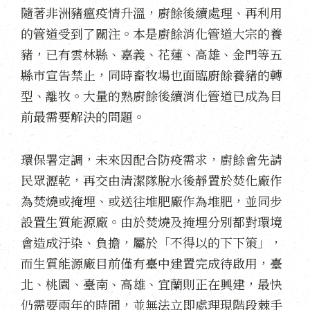
隨著非洲豬瘟疫情升溫，廚餘後續處理、再利用
的管道受到了關注。本是廚餘消化管道大宗的養
豬，已有雲林縣、嘉義、花蓮、高雄、金門等五
縣市宣告禁止，同時畜牧場也面臨廚餘養豬的轉
型、離牧。大量的熟廚餘後續消化管道已成為目
前最需要解決的問題。
環保署定調，未來因配合防疫需求，廚餘會先請
民眾瀝乾，再交由清潔隊脫水後靜置於焚化廠作
為焚燒或掩埋、或送往堆肥廠作為堆肥，並同步
設置生質能源廠。由於焚燒及掩埋分別都對環境
會造成汙染、負擔，屬於「不得以的下下策」，
而生質能源廠目前僅有臺中建置完成待啟用，臺
北、桃園、臺南、高雄、宜蘭則正在興建，最快
仍需要兩年的時間，並無法立即處理現階段棘手