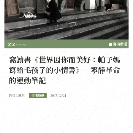
書摘嚴選
窩讀書《世界因你而美好：帕子媽
寫給毛孩子的小情書》—寧靜革命
的運動筆記
PHIL 酥酥
書摘嚴選
2017/12/21