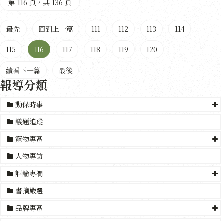
第 116 頁，共 136 頁
最先
回到上一篇
111
112
113
114
115
116
117
118
119
120
續看下一篇
最後
報導分類
動保時事
議題追蹤
寵物專區
人物專訪
評論專欄
書摘嚴選
品牌專區