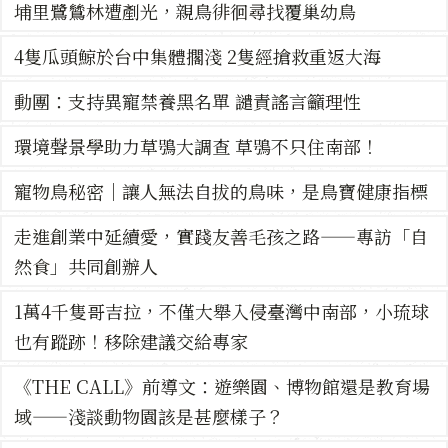
埔里鷺鷥林遭剷光，親鳥徘徊尋找覆巢幼鳥
4隻瓜頭鯨於台中集體擱淺 2隻經搶救重返大海
動團：支持異寵禁養黑名單 譴責謠言籲理性
環境聲景學助力草鴞大調查 草鴞不只住南部！
寵物鳥秘密｜讓人無法自拔的鳥味，是鳥寶健康指標
走進創業中延續愛，實踐友善毛孩之路——專訪「自
然食」共同創辦人
1萬4千隻哥吉拉，不僅大舉入侵臺灣中南部，小琉球
也有蹤跡！移除建議交給專家
《THE CALL》前導文：遊樂園、博物館還是教育場
域——淺談動物園該是甚麼樣子？