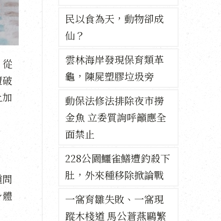
民以食為天，動物卻成
仙？
雲林海岸發現保育類革
，從
龜，陳屍塑膠垃圾旁
遭破
上加
動保法修法排除夜市撈
金魚 立委質詢呼籲應全
面禁止
228公園鱷雀鱔遭釣殺下
肚，外來種移除掀論戰
道問
身體
一窩育雛失敗、一窩現
蹤木棧道 馬公蒼燕鷗繁