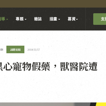
支
報導
專題
雜誌
插畫
募資
酥酥
議題追蹤
2018/11/17
黑心寵物假藥，獸醫院遭