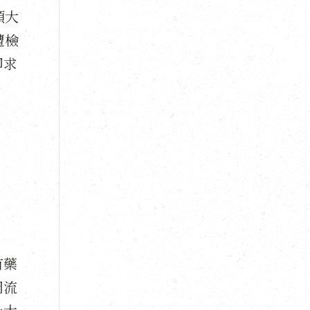
頭大
遭檢
卻求
有藥
圖流