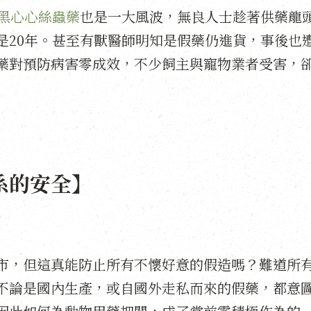
的黑心心絲蟲藥
也是一大風波，無良人士趁著供藥龍
是20年。甚至有獸醫師明知是假藥仍進貨，事後也
藥對預防病害零成效，不少飼主與寵物業者受害，
系的安全】
市，但這真能防止所有不懷好意的假造嗎？難道所
不論是國內生產，或自國外走私而來的假藥，都意