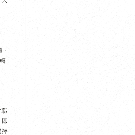
一大
藥、
轉
之職
。即
選擇