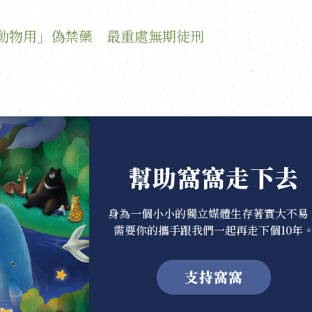
賣「動物用」偽禁藥 最重處無期徒刑
幫助窩窩走下去
身為一個小小的獨立媒體生存著實大不易
需要你的攜手跟我們一起再走下個10年
支持窩窩