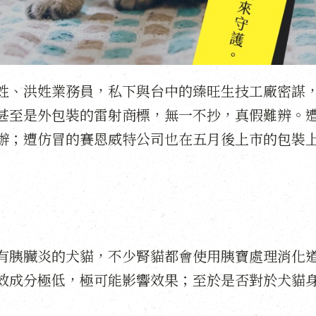
姓、洪姓業務員，私下與台中的臻旺生技工廠密謀
甚至是外包裝的雷射商標，無一不抄，真假難辨。
辦；遭仿冒的賽恩威特公司也在五月後上市的包裝
有胰臟炎的犬貓，不少腎貓都會使用胰寶處理消化
效成分極低，極可能影響效果；至於是否對於犬貓