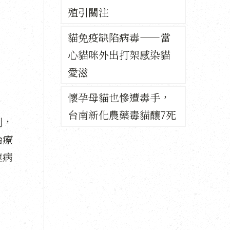
殖引關注
貓免疫缺陷病毒——當
心貓咪外出打架感染貓
愛滋
懷孕母貓也慘遭毒手，
台南新化農藥毒貓釀7死
利，
治療
速病