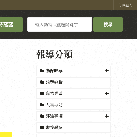
訂戶登入
搜
持窩窩
搜尋
尋
報導分類
動保時事
議題追蹤
寵物專區
人物專訪
評論專欄
書摘嚴選