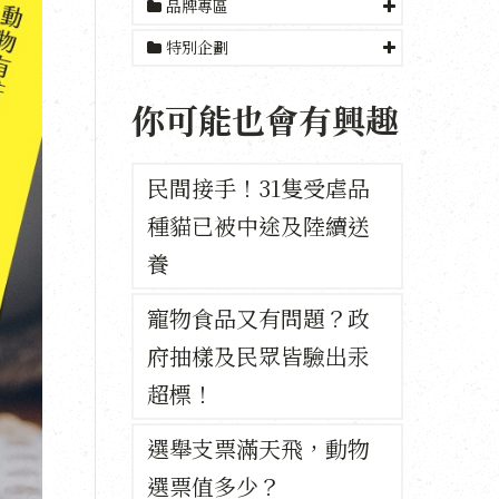
品牌專區
特別企劃
你可能也會有興趣
民間接手！31隻受虐品
種貓已被中途及陸續送
養
寵物食品又有問題？政
府抽樣及民眾皆驗出汞
超標！
選舉支票滿天飛，動物
選票值多少？